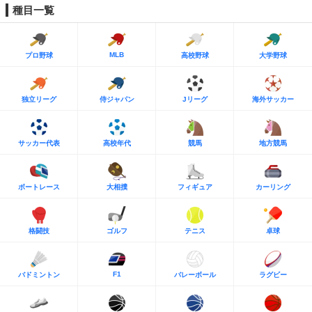
種目一覧
MLB
プロ野球
高校野球
大学野球
独立リーグ
侍ジャパン
Jリーグ
海外サッカー
サッカー代表
高校年代
競馬
地方競馬
ボートレース
大相撲
フィギュア
カーリング
格闘技
ゴルフ
テニス
卓球
F1
バドミントン
バレーボール
ラグビー