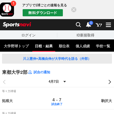
アプリで1球ごとの速報を見る
閉じる
sports
検索
通知
i
ログイン
ID新規取得
大学野球トップ
日程・結果
順位表
個人成績
学校一覧
川上憲伸×高橋由伸が大学時代を語る（外部）
東都大学2部
試合の通知
等々力球場
-
4
7
拓殖大
駒沢大
試合終了
等々力球場