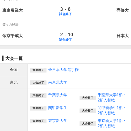
-
3
6
東京農業大
専修大
試合終了
等々力球場
-
2
10
帝京平成大
日本大
試合終了
大会一覧
全国
全日本大学選手権
大会終了
東北
南東北大学
大会終了
千葉県大学
千葉県大学1部・
大会終了
大会終了
2部入替戦
関甲新学生
関甲新学生1部・
大会終了
大会終了
2部入替戦
東京新大学
東京新大学1部・
大会終了
大会終了
2部入替戦