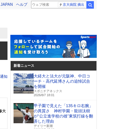
! JAPAN
ヘルプ
京大病院 摘出
検索
新着ニュース
大経大と法大が元阪神、中日コ
通知
ーチ・高代延博さんの追悼試合
を開催
スポニチアネックス
2026/8/7 18:01
甲子園で見えた「135キロ右腕」
の異質さ 神村学園・龍頭汰樹
修大
が“公立進学校の雄”東筑打線を翻
弄した理由
デイリー新潮