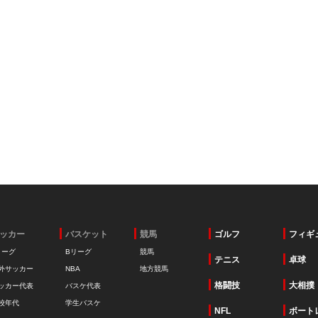
ッカー
バスケット
競馬
ゴルフ
フィギ
リーグ
Bリーグ
競馬
テニス
卓球
外サッカー
NBA
地方競馬
格闘技
大相撲
ッカー代表
バスケ代表
校年代
学生バスケ
NFL
ボート