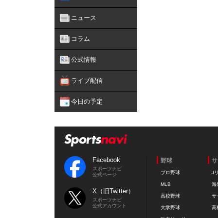
ニュース
コラム
公式情報
ライブ配信
今日の予定
Facebook
野球
サ
スポーツナビ
プロ野球
J
公式ページ
MLB
海
X（旧Twitter）
高校野球
サ
スポーツナビ
公式アカウント
大学野球
高