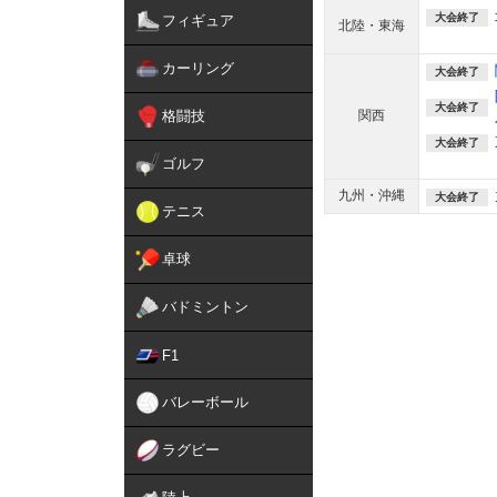
大会終了
フィギュア
北陸・東海
カーリング
大会終了
大会終了
格闘技
関西
大会終了
ゴルフ
九州・沖縄
大会終了
テニス
卓球
バドミントン
F1
バレーボール
ラグビー