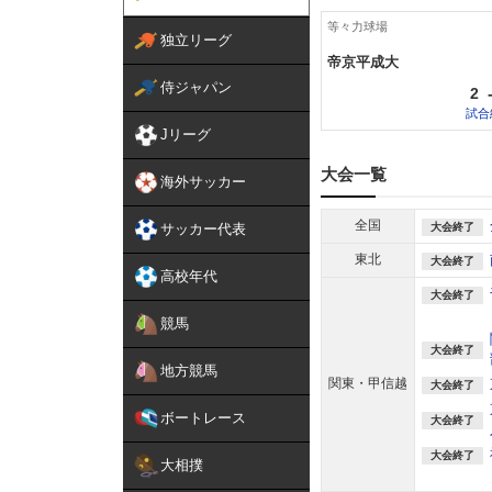
等々力球場
独立リーグ
帝京平成大
侍ジャパン
2
試合
Jリーグ
大会一覧
海外サッカー
全国
大会終了
サッカー代表
東北
大会終了
高校年代
大会終了
競馬
大会終了
地方競馬
関東・甲信越
大会終了
ボートレース
大会終了
大会終了
大相撲