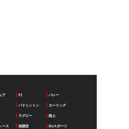
ュア
F1
バレー
バドミントン
カーリング
ラグビー
陸上
レース
他競技
Doスポーツ