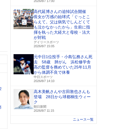
2026/8/7 17:00
高代延博さんの追悼試合開催
長女が万感の始球式「ぐっとこ
らえて。父は病気でしんどくて
も泣かなかったから」生前に指
揮を執った大経大と母校・法大
が対戦
デイリースポーツ
2026/8/7 15:05
元中日1位投手・小島弘務さん死
去 58歳 肺がん 浜松修学舎
高の監督を務めていた25年11月
から体調不良で休養
中日スポーツ
2026/8/7 14:10
2
高木美帆さんや古田敦也さんも
登場 28日から球都桐生ウィー
ク
朝日新聞
部
2026/8/7 11:15
ニュース一覧