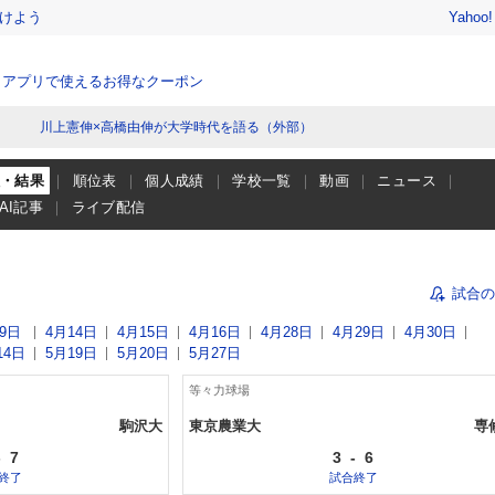
けよう
Yahoo
、アプリで使えるお得なクーポン
川上憲伸×高橋由伸が大学時代を語る（外部）
程・結果
順位表
個人成績
学校一覧
動画
ニュース
AI記事
ライブ配信
試合の
9日
4月14日
4月15日
4月16日
4月28日
4月29日
4月30日
14日
5月19日
5月20日
5月27日
等々力球場
駒沢大
東京農業大
専
-
7
3
-
6
終了
試合終了