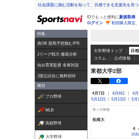
社会課題に挑む活動を知って、共感できる支援先を見つ
IDでもっと便利に
新規取得
ログイン
初回購入限定
特集
燕OB 競馬予想挑む/PR
大学野球トップ
日
Jリーグ戦力 徹底分析
コラム
公式情報
仙台育英監督 名将対談
東都大学2部
J国立試合に無料招待
種目
4月7日
4月8日
4月
プロ野球
5月12日
5月13日
5月
MLB
等々力球場
拓殖大
高校野球
4
試合
大学野球