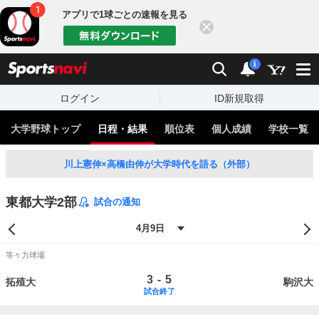
アプリで1球ごとの速報を見る
閉じる
sports
検索
通知
i
ログイン
ID新規取得
大学野球トップ
日程・結果
順位表
個人成績
学校一覧
川上憲伸×高橋由伸が大学時代を語る（外部）
東都大学2部
試合の通知
等々力球場
-
3
5
拓殖大
駒沢大
試合終了