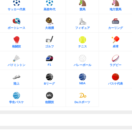
サッカー代表
高校年代
競馬
地方競馬
ボートレース
大相撲
フィギュア
カーリング
格闘技
ゴルフ
テニス
卓球
F1
バドミントン
バレーボール
ラグビー
NBA
陸上
Bリーグ
バスケ代表
学生バスケ
他競技
Doスポーツ