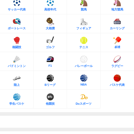
サッカー代表
高校年代
競馬
地方競馬
ボートレース
大相撲
フィギュア
カーリング
格闘技
ゴルフ
テニス
卓球
F1
バドミントン
バレーボール
ラグビー
NBA
陸上
Bリーグ
バスケ代表
学生バスケ
他競技
Doスポーツ