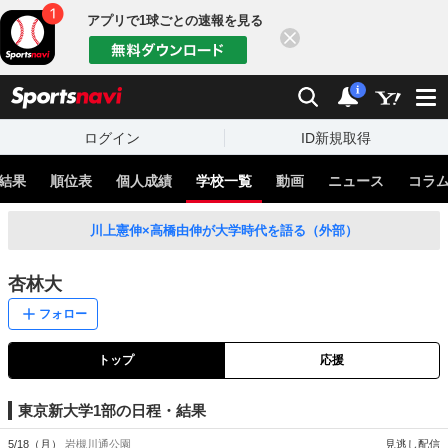
アプリで1球ごとの速報を見る
閉じる
sports
検索
通知
i
ログイン
ID新規取得
結果
順位表
個人成績
学校一覧
動画
ニュース
コラ
川上憲伸×高橋由伸が大学時代を語る（外部）
杏林大
フォロー
トップ
応援
東京新大学1部の日程・結果
5/18（月）
岩槻川通公園
見逃し配信