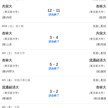
共栄大
杏林大
-
12
11
（東京新大学）
（東京新大学）
試合終了
(勝)内田
(敗)関
4/18（土）
龍ケ崎
見逃し配信
杏林大
共栄大
-
3
4
（東京新大学）
（東京新大学）
試合終了
(敗)上原
(勝)馬場
4/4（土）
杏林大学
見逃し配信
杏林大
流通経済大
-
5
2
（東京新大学）
（東京新大学）
試合終了
(勝)内野大
(敗)服部
4/3（金）
岩槻川通公園
見逃し配信
流通経済大
杏林大
-
3
2
（東京新大学）
（東京新大学）
試合終了
(勝)飯田
(敗)佐藤健
4/2（木）
大田