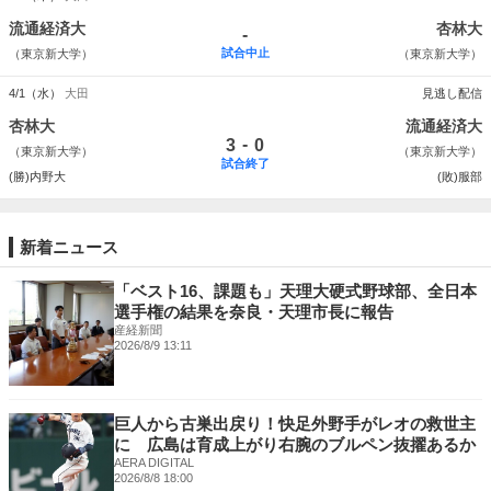
流通経済大
杏林大
-
試合中止
（東京新大学）
（東京新大学）
4/1（水）
大田
見逃し配信
杏林大
流通経済大
-
3
0
（東京新大学）
（東京新大学）
試合終了
(勝)内野大
(敗)服部
新着ニュース
「ベスト16、課題も」天理大硬式野球部、全日本
選手権の結果を奈良・天理市長に報告
産経新聞
2026/8/9 13:11
巨人から古巣出戻り！快足外野手がレオの救世主
に 広島は育成上がり右腕のブルペン抜擢あるか
AERA DIGITAL
2026/8/8 18:00