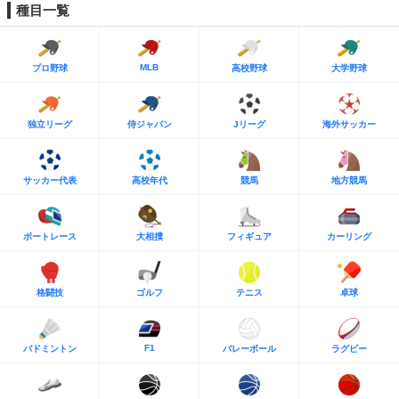
種目一覧
MLB
プロ野球
高校野球
大学野球
独立リーグ
侍ジャパン
Jリーグ
海外サッカー
サッカー代表
高校年代
競馬
地方競馬
ボートレース
大相撲
フィギュア
カーリング
格闘技
ゴルフ
テニス
卓球
F1
バドミントン
バレーボール
ラグビー