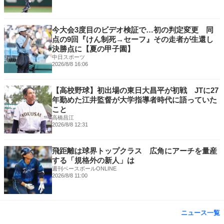
今大会3度目のビデオ検証で…初の判定変更 同
点の9回『けん制死→セーフ』その走者が生還し
決勝点に【夏の甲子園】
中日スポーツ
2026/8/8 16:06
【高校野球】初出場の東日大昌平が初戦 JTに27
年勤めた江井監督が大学指導者時代に語っていた
こと
高橋昌江
2026/8/8 12:31
飛距離は球界トップクラス 広角にアーチを量産
する「規格外の新人」は
週刊ベースボールONLINE
2026/8/8 11:00
ニュース一覧