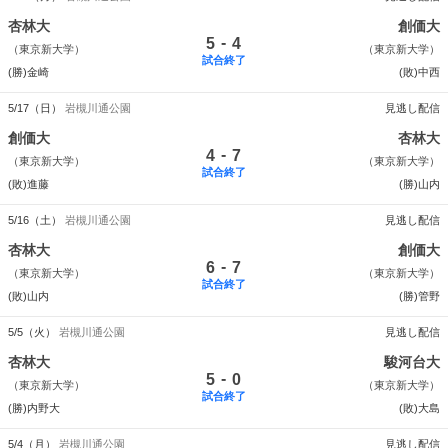
杏林大
創価大
-
5
4
（東京新大学）
（東京新大学）
試合終了
(勝)金崎
(敗)中西
5/17（日）
岩槻川通公園
見逃し配信
創価大
杏林大
-
4
7
（東京新大学）
（東京新大学）
試合終了
(敗)進藤
(勝)山内
5/16（土）
岩槻川通公園
見逃し配信
杏林大
創価大
-
6
7
（東京新大学）
（東京新大学）
試合終了
(敗)山内
(勝)管野
5/5（火）
岩槻川通公園
見逃し配信
杏林大
駿河台大
-
5
0
（東京新大学）
（東京新大学）
試合終了
(勝)内野大
(敗)大島
5/4（月）
岩槻川通公園
見逃し配信