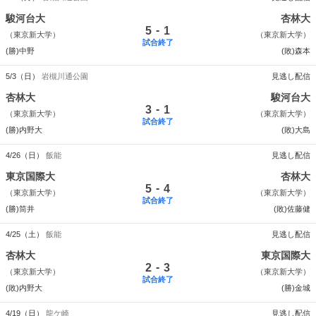
駿河台大
杏林大
-
5
1
（東京新大学）
（東京新大学）
試合終了
(勝)中野
(敗)森本
5/3（日）
岩槻川通公園
見逃し配信
杏林大
駿河台大
-
3
1
（東京新大学）
（東京新大学）
試合終了
(勝)内野大
(敗)大島
4/26（日）
飯能
見逃し配信
東京国際大
杏林大
-
5
4
（東京新大学）
（東京新大学）
試合終了
(勝)筒井
(敗)佐藤健
4/25（土）
飯能
見逃し配信
杏林大
東京国際大
-
2
3
（東京新大学）
（東京新大学）
試合終了
(敗)内野大
(勝)金城
4/19（日）
龍ケ崎
見逃し配信