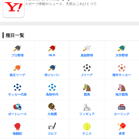
スポーツ情報やニュース、天気もこれひとつで
種目一覧
MLB
プロ野球
高校野球
大学野球
独立リーグ
侍ジャパン
Jリーグ
海外サッカー
サッカー代表
高校年代
競馬
地方競馬
ボートレース
大相撲
フィギュア
カーリング
格闘技
ゴルフ
テニス
卓球