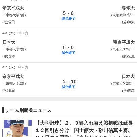
帝京平成大
専修大
-
5
8
（東都大学2部）
（東都大学2部）
試合終了
(敗)塚田
(勝)伊東
4/8（水）
等々力
日本大
帝京平成大
-
6
0
（東都大学2部）
（東都大学2部）
試合終了
(勝)菅澤
(敗)菊池
4/7（火）
等々力
帝京平成大
日本大
-
2
10
（東都大学2部）
（東都大学2部）
試合終了
(敗)亀田
(勝)直江
チーム別新着ニュース
【大学野球】２、３部入れ替え戦初戦は延長
１２回引き分け 国士舘大・砂川佑真主将、