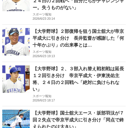
２４日の２回戦へ「自分たちがチャレンジャ
ー。失うものがない」
スポーツ報知
2026/6/23 20:14
【大学野球】２部復帰を狙う国士舘大が帝京
平成大に引き分け 長井監督が感謝した「何
十年かぶり」の出来事とは…
スポーツ報知
2026/6/23 19:13
【大学野球】２、３部入れ替え戦初戦は延長
１２回引き分け 帝京平成大・伊東洸佑主
将、２４日の２回戦へ「絶対に負けられな
い」
スポーツ報知
2026/6/23 18:17
【大学野球】国士舘大エース・坂部羽汰が７
回２失点で帝京平成大に引き分け「同点で終
えられたのは大きい」