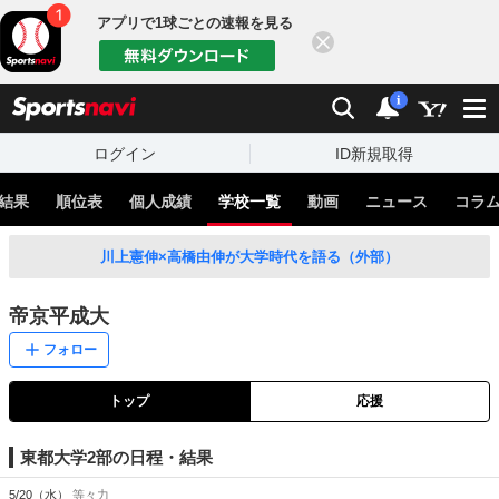
アプリで1球ごとの速報を見る
閉じる
sports
検索
通知
i
ログイン
ID新規取得
結果
順位表
個人成績
学校一覧
動画
ニュース
コラ
川上憲伸×高橋由伸が大学時代を語る（外部）
帝京平成大
フォロー
トップ
応援
東都大学2部の日程・結果
5/20（水）
等々力