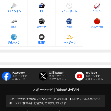
F1
バドミントン
バレーボール
ラグビー
NBA
陸上
Bリーグ
バスケ代表
学生バスケ
他競技
Doスポーツ
Facebook
X(旧Twitter)
YouTube
スポーツナビ
スポーツナビ
スポーツナビ
公式ページ
公式アカウント
公式チャンネル
スポーツナビ
Yahoo! JAPAN
スポーツナビはYahoo! JAPANのサービスであり、LINEヤフー株式会社がス
ポーツナビ株式会社と協力して運営しています。