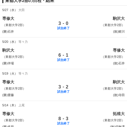
東都大学2部の日程・結果
5/27（水）
大田
専修大
駒沢大
-
3
0
（東都大学2部）
（東都大学2部）
試合終了
(勝)石井
(敗)鯉川
5/20（水）
等々力
駒沢大
専修大
-
6
1
（東都大学2部）
（東都大学2部）
試合終了
(勝)伴場
(敗)石井
5/19（火）
等々力
専修大
駒沢大
-
3
2
（東都大学2部）
（東都大学2部）
試合終了
(勝)齋藤
(敗)寺田
5/14（木）
上尾
専修大
拓殖大
-
8
3
（東都大学2部）
（東都大学2部）
試合終了
(勝)多田
(敗)切無澤