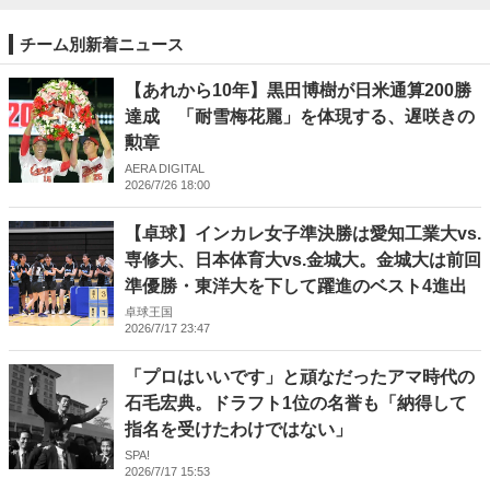
チーム別新着ニュース
【あれから10年】黒田博樹が日米通算200勝
達成 「耐雪梅花麗」を体現する、遅咲きの
勲章
AERA DIGITAL
2026/7/26 18:00
【卓球】インカレ女子準決勝は愛知工業大vs.
専修大、日本体育大vs.金城大。金城大は前回
準優勝・東洋大を下して躍進のベスト4進出
卓球王国
2026/7/17 23:47
「プロはいいです」と頑なだったアマ時代の
石毛宏典。ドラフト1位の名誉も「納得して
指名を受けたわけではない」
SPA!
2026/7/17 15:53