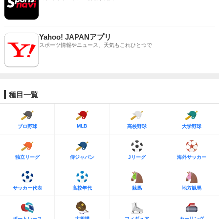
Yahoo! JAPANアプリ
スポーツ情報やニュース、天気もこれひとつで
種目一覧
MLB
プロ野球
高校野球
大学野球
独立リーグ
侍ジャパン
Jリーグ
海外サッカー
サッカー代表
高校年代
競馬
地方競馬
ボートレース
大相撲
フィギュア
カーリング