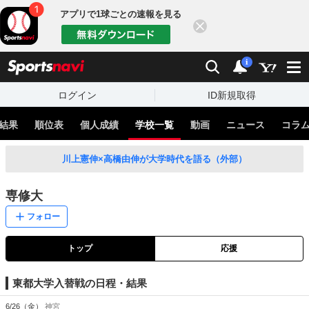
アプリで1球ごとの速報を見る
閉じる
sports
検索
通知
i
ログイン
ID新規取得
結果
順位表
個人成績
学校一覧
動画
ニュース
コラ
川上憲伸×高橋由伸が大学時代を語る（外部）
専修大
フォロー
トップ
応援
東都大学入替戦の日程・結果
6/26（金）
神宮