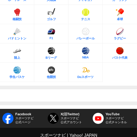
格闘技
ゴルフ
テニス
卓球
F1
バドミントン
バレーボール
ラグビー
NBA
陸上
Bリーグ
バスケ代表
学生バスケ
他競技
Doスポーツ
Facebook
X(旧Twitter)
YouTube
スポーツナビ
スポーツナビ
スポーツナビ
公式ページ
公式アカウント
公式チャンネル
スポーツナビ
Yahoo! JAPAN