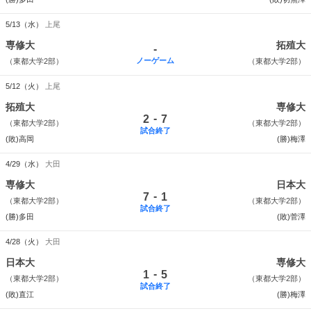
5/13（水）
上尾
専修大
拓殖大
-
ノーゲーム
（東都大学2部）
（東都大学2部）
5/12（火）
上尾
拓殖大
専修大
-
2
7
（東都大学2部）
（東都大学2部）
試合終了
(敗)高岡
(勝)梅澤
4/29（水）
大田
専修大
日本大
-
7
1
（東都大学2部）
（東都大学2部）
試合終了
(勝)多田
(敗)菅澤
4/28（火）
大田
日本大
専修大
-
1
5
（東都大学2部）
（東都大学2部）
試合終了
(敗)直江
(勝)梅澤