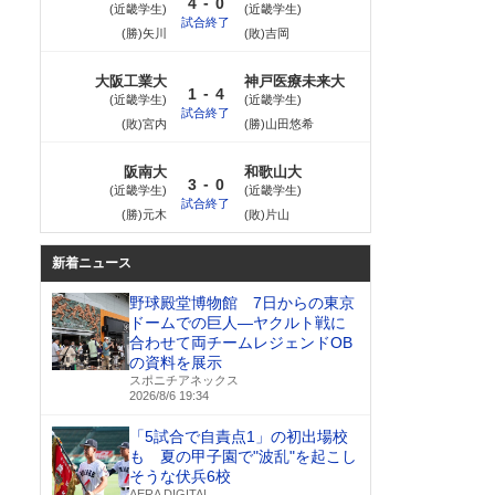
-
4
0
近畿学生
近畿学生
試合終了
(勝)矢川
(敗)吉岡
大阪工業大
神戸医療未来大
-
1
4
近畿学生
近畿学生
試合終了
(敗)宮内
(勝)山田悠希
阪南大
和歌山大
-
3
0
近畿学生
近畿学生
試合終了
(勝)元木
(敗)片山
新着ニュース
野球殿堂博物館 7日からの東京
ドームでの巨人―ヤクルト戦に
合わせて両チームレジェンドOB
の資料を展示
スポニチアネックス
2026/8/6 19:34
「5試合で自責点1」の初出場校
も 夏の甲子園で"波乱"を起こし
そうな伏兵6校
AERA DIGITAL