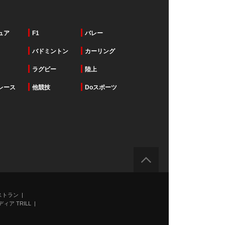
ュア
F1
バレー
バドミントン
カーリング
ラグビー
陸上
レース
他競技
Doスポーツ
ストラン
ィア TRILL