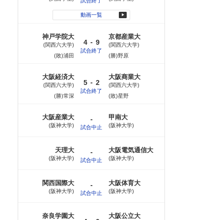
試合終了
動画一覧
神戸学院大
京都産業大
-
4
9
関西六大学
関西六大学
試合終了
(敗)浦田
(勝)野原
大阪経済大
大阪商業大
-
5
2
関西六大学
関西六大学
試合終了
(勝)常深
(敗)星野
大阪産業大
甲南大
-
阪神大学
阪神大学
試合中止
天理大
大阪電気通信大
-
阪神大学
阪神大学
試合中止
関西国際大
大阪体育大
-
阪神大学
阪神大学
試合中止
奈良学園大
大阪公立大