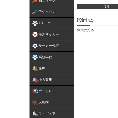
独立リーグ
後攻
侍ジャパン
試合中止
Jリーグ
降雨のため
海外サッカー
サッカー代表
高校年代
競馬
地方競馬
ボートレース
大相撲
フィギュア