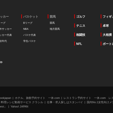
ッカー
バスケット
競馬
ゴルフ
フィギ
リーグ
Bリーグ
競馬
テニス
卓球
外サッカー
NBA
地方競馬
格闘技
大相撲
ッカー代表
バスケ代表
校年代
学生バスケ
NFL
ボート
to
kjapan
ホテル、旅館予約サイト 一休.com
レストラン予約サイト 一休.com レ
料理レシピ動画サービス クラシル
仕事・求人探しはスタンバイ
国内No.1女性向けメデ
st」
Yahoo! JAPAN