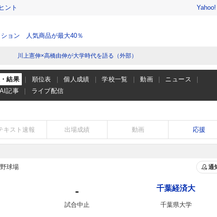
ヒント
Yahoo
ション 人気商品が最大40％
川上憲伸×高橋由伸が大学時代を語る（外部）
程・結果
順位表
個人成績
学校一覧
動画
ニュース
AI記事
ライブ配信
テキスト速報
出場成績
動画
応援
野球場
通
千葉経済大
-
試合中止
千葉県大学