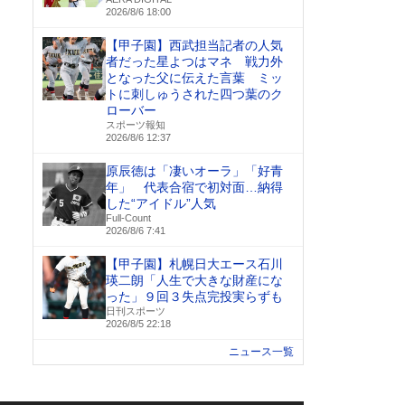
2026/8/6 18:00
【甲子園】西武担当記者の人気
者だった星よつはマネ 戦力外
となった父に伝えた言葉 ミッ
トに刺しゅうされた四つ葉のク
ローバー
スポーツ報知
2026/8/6 12:37
原辰徳は「凄いオーラ」「好青
年」 代表合宿で初対面…納得
した“アイドル”人気
Full-Count
2026/8/6 7:41
【甲子園】札幌日大エース石川
瑛二朗「人生で大きな財産にな
った」９回３失点完投実らずも
日刊スポーツ
2026/8/5 22:18
ニュース一覧