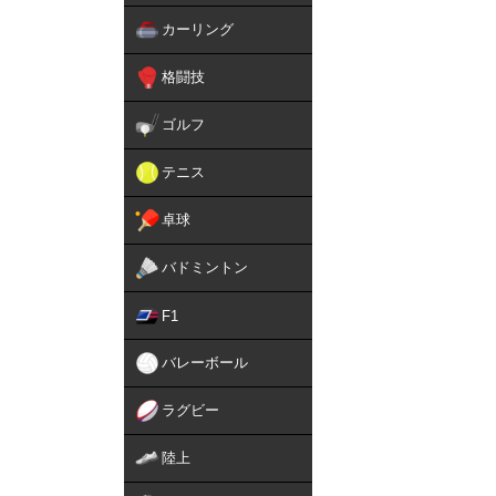
カーリング
格闘技
ゴルフ
テニス
卓球
バドミントン
F1
バレーボール
ラグビー
陸上