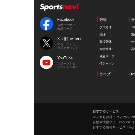
Facebook
野球
サ
スポーツナビ
プロ野球
J
公式ページ
MLB
海
X（旧Twitter）
高校野球
サ
スポーツナビ
公式アカウント
大学野球
高
独立リーグ
YouTube
スポーツナビ
侍ジャパン
公式チャンネル
ライブ
to
おすすめサービス
マンガもお得にPayPayで eboo
自動車情報サイトcarview!
おすすめ情報サービス「mybe