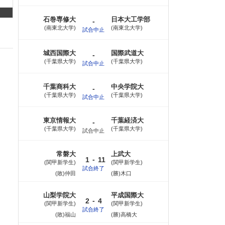
石巻専修大
日本大工学部
-
南東北大学
南東北大学
試合中止
城西国際大
国際武道大
-
千葉県大学
千葉県大学
試合中止
千葉商科大
中央学院大
-
千葉県大学
千葉県大学
試合中止
東京情報大
千葉経済大
-
千葉県大学
千葉県大学
試合中止
常磐大
上武大
-
1
11
関甲新学生
関甲新学生
試合終了
(敗)仲田
(勝)木口
山梨学院大
平成国際大
-
2
4
関甲新学生
関甲新学生
試合終了
(敗)福山
(勝)高橋大