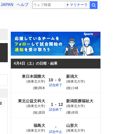
! JAPAN
ヘルプ
マリナーラ
検索
4月4日（土）の日程・結果
東日本国際大
新潟大
-
10
0
南東北大学
南東北大学
試合終了
(勝)岡本
(敗)小林
東北公益文科大
新潟医療福祉大
知
-
1
12
南東北大学
南東北大学
試合終了
(敗)原田
(勝)井田
福島大
山形大
-
南東北大学
南東北大学
試合中止