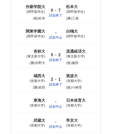
作新学院大
松本大
-
0
7
関甲新学生
関甲新学生
試合終了
(敗)松本
(勝)三浦
関東学園大
白鴎大
-
関甲新学生
関甲新学生
試合中止
杏林大
流通経済大
-
5
2
東京新大学
東京新大学
試合終了
(勝)内野大
(敗)服部
城西大
筑波大
-
2
1
首都大学
首都大学
試合終了
(勝)前田
(敗)小林理
東海大
日本体育大
-
首都大学
首都大学
試合中止
武蔵大
帝京大
-
首都大学
首都大学
試合中止