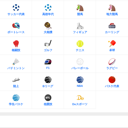
サッカー代表
高校年代
競馬
地方競馬
ボートレース
大相撲
フィギュア
カーリング
格闘技
ゴルフ
テニス
卓球
F1
バドミントン
バレーボール
ラグビー
NBA
陸上
Bリーグ
バスケ代表
学生バスケ
他競技
Doスポーツ