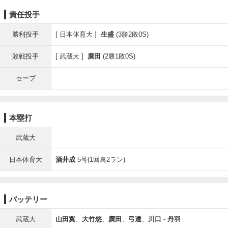
責任投手
勝利投手
日本体育大
生盛
(3勝2敗0S)
敗戦投手
武蔵大
廣田
(2勝1敗0S)
セーブ
本塁打
武蔵大
日本体育大
酒井成
5号(1回裏2ラン)
バッテリー
武蔵大
山田翼
、
大竹悠
、
廣田
、
弓達
、
川口
-
丹羽