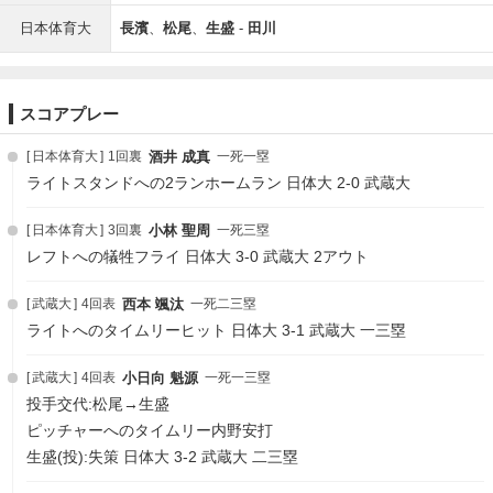
日本体育大
長濱
、
松尾
、
生盛
-
田川
スコアプレー
日本体育大
1回裏
酒井 成真
一死一塁
ライトスタンドへの2ランホームラン 日体大 2-0 武蔵大
日本体育大
3回裏
小林 聖周
一死三塁
レフトへの犠牲フライ 日体大 3-0 武蔵大 2アウト
武蔵大
4回表
西本 颯汰
一死二三塁
ライトへのタイムリーヒット 日体大 3-1 武蔵大 一三塁
武蔵大
4回表
小日向 魁源
一死一三塁
投手交代:松尾→生盛
ピッチャーへのタイムリー内野安打
生盛(投):失策 日体大 3-2 武蔵大 二三塁