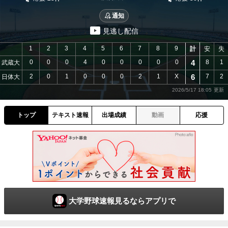
通知
見逃し配信
1
2
3
4
5
6
7
8
9
計
安
失
0
0
0
4
0
0
0
0
0
4
8
1
武蔵大
2
0
1
0
0
0
2
1
X
6
7
2
日体大
2026/5/17 18:05
トップ
テキスト速報
出場成績
動画
応援
大学野球速報見るならアプリで