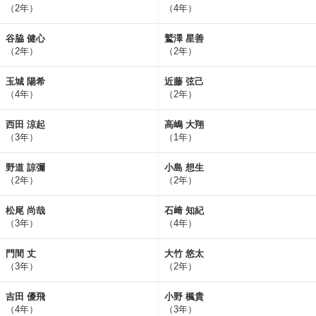
（2年）
（4年）
谷脇 健心
鷲澤 星善
（2年）
（2年）
玉城 陽希
近藤 弦己
（4年）
（2年）
西田 涼起
高嶋 大翔
（3年）
（1年）
野道 諒彌
小島 想生
（2年）
（2年）
松尾 尚哉
石﨑 知紀
（3年）
（4年）
門間 丈
大竹 悠太
（3年）
（2年）
吉田 優飛
小野 楓貴
（4年）
（3年）