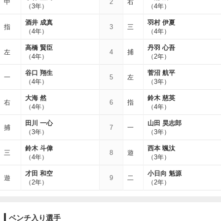
中
2
右
（3年）
（4年）
酒井 成真
羽村 伊夏
指
3
三
（4年）
（4年）
高橋 賢臣
丹羽 心吾
左
4
捕
（4年）
（2年）
谷口 翔生
菅沼 航平
一
5
左
（4年）
（3年）
大海 然
鈴木 慈英
右
6
指
（4年）
（4年）
田川 一心
山田 昊志郎
捕
7
一
（3年）
（3年）
鈴木 斗偉
西本 颯汰
三
8
遊
（4年）
（3年）
才田 和空
小日向 魁源
遊
9
二
（2年）
（2年）
ベンチ入り選手