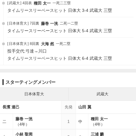
武蔵大
4回表
種田 太一
一死二三塁
タイムリースリーベースヒット 日体大 3-4 武蔵大 三塁
日本体育大
7回裏
藤巻 一洸
二死一二塁
タイムリースリーベースヒット 日体大 5-4 武蔵大 三塁
日本体育大
8回裏
大海 然
一死二塁
投手交代:弓達→川口
タイムリースリーベースヒット 日体大 6-4 武蔵大 三塁
スターティングメンバー
日本体育大
武蔵大
長濱 達己
先発
山田 翼
藤巻 一洸
種田 太一
二
1
中
（4年）
（4年）
小林 聖周
三浦 麟