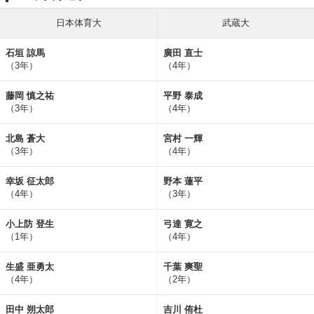
日本体育大
武蔵大
石垣 諒馬
廣田 直士
（3年）
（4年）
藤岡 慎之祐
平野 泰成
（3年）
（4年）
北島 蒼大
宮村 一輝
（3年）
（4年）
幸坂 征太郎
野本 蓮平
（4年）
（3年）
小上防 登生
弓達 寛之
（1年）
（4年）
生盛 亜勇太
千葉 爽聖
（4年）
（2年）
田中 朔太郎
吉川 侑杜