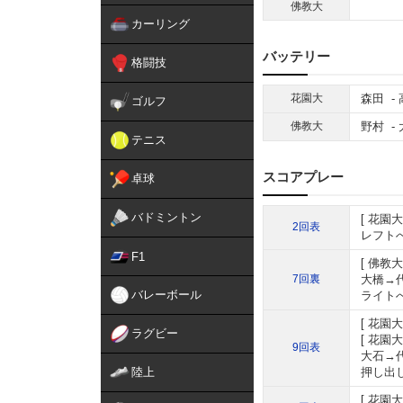
佛教大
カーリング
バッテリー
格闘技
花園大
森田
-
ゴルフ
佛教大
野村
-
テニス
スコアプレー
卓球
バドミントン
花園大
2回表
レフトへ
F1
佛教大
7回裏
大橋→
バレーボール
ライトへ
花園大
ラグビー
花園大
9回表
大石→
陸上
押し出し
花園大