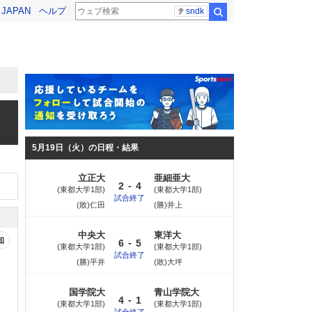
! JAPAN
ヘルプ
sndk
検索
5月19日（火）の日程・結果
立正大
亜細亜大
-
2
4
東都大学1部
東都大学1部
試合終了
(敗)仁田
(勝)井上
中央大
東洋大
知
-
6
5
東都大学1部
東都大学1部
試合終了
(勝)平井
(敗)大坪
国学院大
青山学院大
-
4
1
東都大学1部
東都大学1部
試合終了