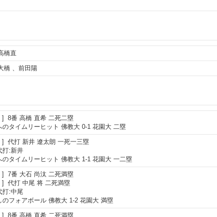
高橋直
大橋
、
前田陽
8番
高橋 直希
二死二塁
のタイムリーヒット 佛教大 0-1 花園大 二塁
代打
新井 遼太朗
一死一三塁
代打:新井
のタイムリーヒット 佛教大 1-1 花園大 一二塁
7番
大石 尚汰
二死満塁
代打
中尾 将
二死満塁
代打:中尾
のフォアボール 佛教大 1-2 花園大 満塁
8番
高橋 直希
二死満塁