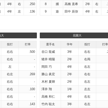
翔
4年
右
.250
8
捕
高橋 直希
2年
右
.
陽
4年
左
.136
9
遊
田中 辰弥
4年
右
.
教大
花園大
投打
打率
選手名
学年
投打
打率
右右
.500
谷口 龍威
3年
右右
.
右右
-
猪井 晴陽
2年
右両
左
-
岡田 巧
4年
右左
右左
.269
勝山 眞宏
2年
右右
右右
-
木村 夏輝
2年
右左
右右
.100
澤井 翔
1年
左左
右右
-
高橋 和仁
4年
右右
右右
.143
竹内 聡太
3年
右左