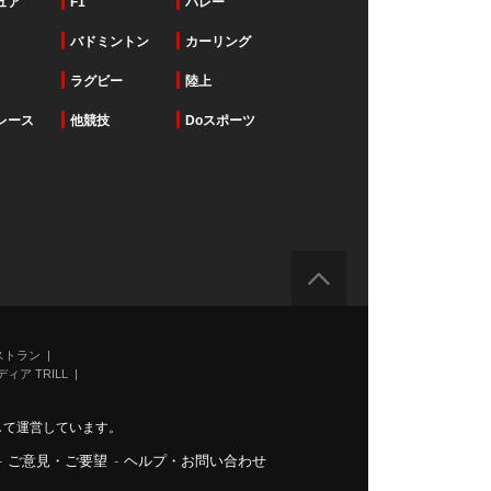
ュア
F1
バレー
バドミントン
カーリング
ラグビー
陸上
レース
他競技
Doスポーツ
ストラン
ィア TRILL
力して運営しています。
-
ご意見・ご要望
-
ヘルプ・お問い合わせ