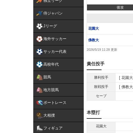
独立リーグ
後攻
侍ジャパン
Jリーグ
花園大
海外サッカー
佛教大
2026/5/19 11:28
サッカー代表
責任投手
高校年代
競馬
勝利投手
花園大
敗戦投手
佛教大
地方競馬
セーブ
ボートレース
本塁打
大相撲
花園大
フィギュア