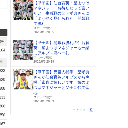
【甲子園】仙台育英・星よつは
マネジャー「お待たせって言い
たい」生観戦の父・孝典さんに
「ようやく見せられた」開幕戦
で勝利
スポーツ報知
2026/8/5 20:55
御率
【甲子園】開幕戦勝利の仙台育
英 星よつはマネジャーも一緒
.64
にアルプス席へ一礼
スポーツ報知
2026/8/5 20:19
率
333
【甲子園】元巨人捕手・星孝典
さんが仙台育英アルプスから声
320
援「素直に嬉しいです」娘のよ
つはマネジャーと父子２代で聖
308
地
333
スポーツ報知
2026/8/5 20:09
360
ニュース一覧
350
167