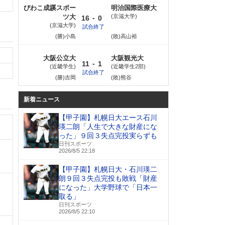
びわこ成蹊スポー
明治国際医療大
ツ大
京滋大学
-
16
0
京滋大学
試合終了
(勝)小島
(敗)高山裕
大阪公立大
大阪観光大
-
11
1
近畿学生
近畿学生2部
試合終了
(勝)吉岡
(敗)熊谷
新着ニュース
【甲子園】札幌日大エース石川
瑛二朗「人生で大きな財産にな
った」９回３失点完投実らずも
日刊スポーツ
2026/8/5 22:18
【甲子園】札幌日大・石川瑛二
朗９回３失点完投も敗戦「財産
になった」大学野球で「日本一
取る」
日刊スポーツ
2026/8/5 22:10