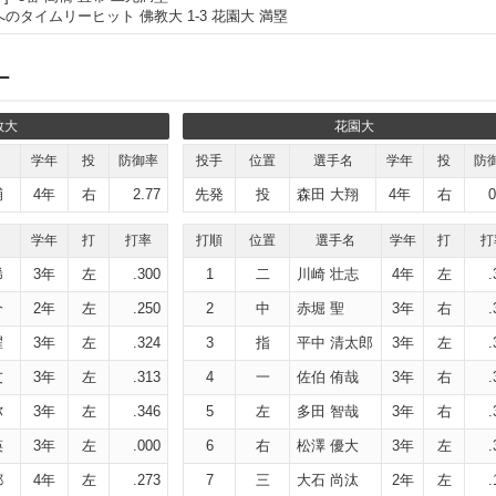
のタイムリーヒット 佛教大 1-3 花園大 満塁
ー
教大
花園大
学年
投
防御率
投手
位置
選手名
学年
投
防
輔
4年
右
2.77
先発
投
森田 大翔
4年
右
0
学年
打
打率
打順
位置
選手名
学年
打
打
稀
3年
左
.300
1
二
川崎 壮志
4年
左
.
介
2年
左
.250
2
中
赤堀 聖
3年
右
.
耀
3年
左
.324
3
指
平中 清太郎
3年
左
.
友
3年
左
.313
4
一
佐伯 侑哉
3年
右
.
弥
3年
左
.346
5
左
多田 智哉
3年
右
.
瑛
3年
左
.000
6
右
松澤 優大
3年
左
.
都
4年
左
.273
7
三
大石 尚汰
2年
左
.