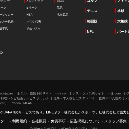
ッカー
バスケット
競馬
ゴルフ
フィギ
リーグ
Bリーグ
競馬
テニス
卓球
外サッカー
NBA
地方競馬
格闘技
大相撲
ッカー代表
バスケ代表
校年代
学生バスケ
NFL
ボート
to
kjapan
ホテル、旅館予約サイト 一休.com
レストラン予約サイト 一休.com レ
料理レシピ動画サービス クラシル
仕事・求人探しはスタンバイ
国内No.1女性向けメデ
st」
Yahoo! JAPAN
oo! JAPANのサービスであり、LINEヤフー株式会社がスポーツナビ株式会社と協
ンター
-
利用規約
-
会社概要
-
免責事項
-
広告掲載について
-
スタッフ募集
© データ制作協力：データスタジアム（株）