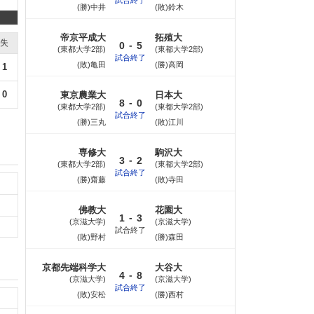
(勝)中井
(敗)鈴木
帝京平成大
拓殖大
失
-
0
5
東都大学2部
東都大学2部
試合終了
(敗)亀田
(勝)高岡
1
0
東京農業大
日本大
-
8
0
東都大学2部
東都大学2部
試合終了
(勝)三丸
(敗)江川
専修大
駒沢大
-
3
2
東都大学2部
東都大学2部
試合終了
(勝)齋藤
(敗)寺田
佛教大
花園大
-
1
3
京滋大学
京滋大学
試合終了
(敗)野村
(勝)森田
京都先端科学大
大谷大
-
4
8
京滋大学
京滋大学
試合終了
(敗)安松
(勝)西村