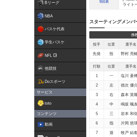
9回表
Bリーグ
ライトへ
NBA
スターティングメンバ
バスケ代表
佛
学生バスケ
投手
位置
選手名
先発
投
野村 亮
NFL
打順
位置
選手名
他競技
1
一
塩川 蒼
Doスポーツ
2
左
徳次 優
サービス
3
右
森本 英
toto
4
中
鳴坂 颯
コンテンツ
5
三
岩本 和
6
指
片岡 慈
動画
7
遊
牧戸 結