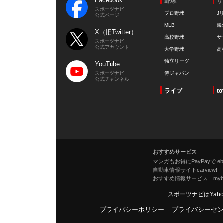
Facebook
野球
サ
スポーツナビ
プロ野球
J
公式ページ
MLB
海
X（旧Twitter）
高校野球
サ
スポーツナビ
公式アカウント
大学野球
高
独立リーグ
YouTube
スポーツナビ
侍ジャパン
公式チャンネル
ライブ
to
おすすめサービス
マンガもお得にPayPayで eboo
自動車情報サイトcarview!
おすすめ情報サービス「mybe
スポーツナビはYah
プライバシーポリシー
-
プライバシーセ