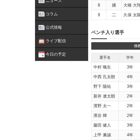
ニュース
8
捕
大橋 大
コラム
9
二
久保 太
公式情報
ベンチ入り選手
ライブ配信
佛
今日の予定
選手名
学年
中村 颯生
3年
中西 孔太朗
4年
野下 陽祐
3年
新井 遼太朗
2年
濱野 太一
2年
濱谷 輝
2年
藤田 健人
3年
上甲 兼誠
4年