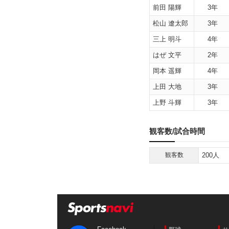
前田 陽輝
3年
松山 遼太郎
3年
三上 明斗
4年
はぜ 文平
2年
岡本 遥輝
4年
上田 大地
3年
上野 斗輝
3年
観客数/試合時間
観客数
200人