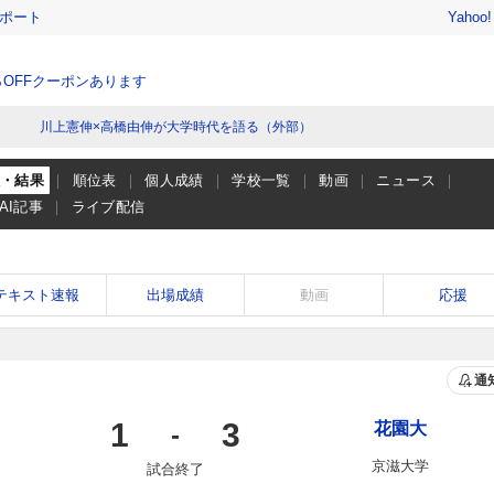
レポート
Yahoo
％OFFクーポンあります
川上憲伸×高橋由伸が大学時代を語る（外部）
程・結果
順位表
個人成績
学校一覧
動画
ニュース
AI記事
ライブ配信
テキスト速報
出場成績
動画
応援
通
1
3
花園大
-
京滋大学
試合終了