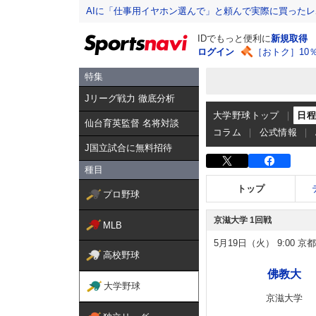
AIに「仕事用イヤホン選んで」と頼んで実際に買った
IDでもっと便利に
新規取得
ログイン
［おトク］10
特集
Jリーグ戦力 徹底分析
大学野球トップ
日
仙台育英監督 名将対談
コラム
公式情報
J国立試合に無料招待
種目
トップ
プロ野球
京滋大学 1回戦
MLB
5月19日（火）
9:00
京都
高校野球
佛教大
大学野球
京滋大学