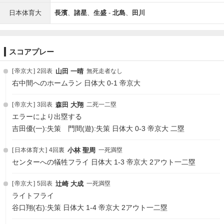
日本体育大
長濱
、
諸星
、
生盛
-
北島
、
田川
スコアプレー
帝京大
2回表
山田 一晴
無死走者なし
右中間へのホームラン 日体大 0-1 帝京大
帝京大
3回表
森田 大翔
二死一二塁
エラーにより出塁する
吉田優(一):失策 門間(遊):失策 日体大 0-3 帝京大 二塁
日本体育大
4回裏
小林 聖周
一死満塁
センターへの犠牲フライ 日体大 1-3 帝京大 2アウト一二塁
帝京大
5回表
辻崎 大成
一死満塁
ライトフライ
谷口翔(右):失策 日体大 1-4 帝京大 2アウト一二塁