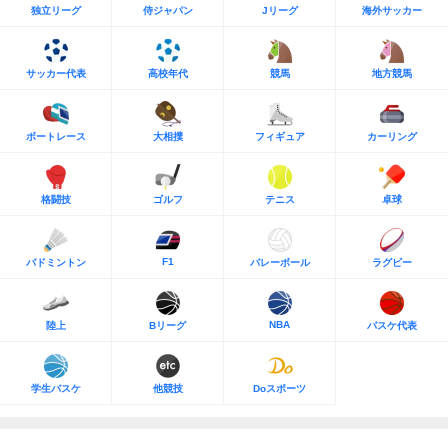
独立リーグ
侍ジャパン
Jリーグ
海外サッカー
サッカー代表
高校年代
競馬
地方競馬
ボートレース
大相撲
フィギュア
カーリング
格闘技
ゴルフ
テニス
卓球
F1
バドミントン
バレーボール
ラグビー
NBA
陸上
Bリーグ
バスケ代表
学生バスケ
他競技
Doスポーツ