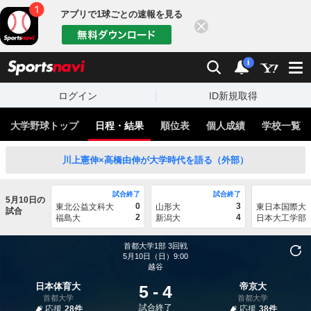
アプリで1球ごとの速報を見る
閉じる
sports
検索
通知
i
ログイン
ID新規取得
大学野球トップ
日程・結果
順位表
個人成績
学校一覧
川上憲伸×高橋由伸が大学時代を語る（外部）
試合終了
試合終了
5月10日の
0
3
東北公益文科大
山形大
東日本国際大
試合
2
4
福島大
新潟大
日本大工学部
首都大学1部
3回戦
5月10日（日）9:00
越谷
日本体育大
帝京大
5
-
4
首都大学
首都大学
試合終了
応援
28件
応援
38件