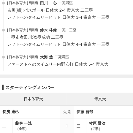
日本体育大
5回裏
田川 一心
一死満塁
吉川(捕):パスボール 日体大 2-4 帝京大 二三塁
レフトへのタイムリーヒット 日体大 3-4 帝京大 一三塁
日本体育大
5回裏
鈴木 斗偉
一死一三塁
一塁走者田川:盗塁成功 二三塁
レフトへのタイムリーヒット 日体大 4-4 帝京大 一三塁
日本体育大
9回裏
大海 然
二死満塁
ファーストへのタイムリー内野安打 日体大 5-4 帝京大
スターティングメンバー
日本体育大
帝京大
長濱 達己
先発
伊藤 智哉
藤巻 一洸
牧原 賢汰
二
1
三
（4年）
（2年）