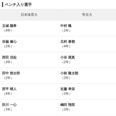
ベンチ入り選手
日本体育大
帝京大
玉城 陽希
中村 颯
（4年）
（1年）
谷脇 健心
北村 泰都
（2年）
（4年）
西田 涼起
小谷 奨真
（3年）
（2年）
田中 朔太郎
小林 隆太朗
（2年）
（2年）
西平 晴人
近藤 孝栄
（4年）
（2年）
田川 一心
嶋田 翔英
（3年）
（2年）