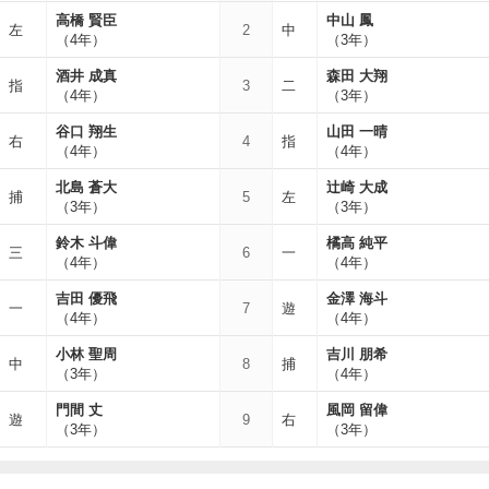
高橋 賢臣
中山 鳳
左
2
中
（4年）
（3年）
酒井 成真
森田 大翔
指
3
二
（4年）
（3年）
谷口 翔生
山田 一晴
右
4
指
（4年）
（4年）
北島 蒼大
辻崎 大成
捕
5
左
（3年）
（3年）
鈴木 斗偉
橘高 純平
三
6
一
（4年）
（4年）
吉田 優飛
金澤 海斗
一
7
遊
（4年）
（4年）
小林 聖周
吉川 朋希
中
8
捕
（3年）
（4年）
門間 丈
風岡 留偉
遊
9
右
（3年）
（3年）