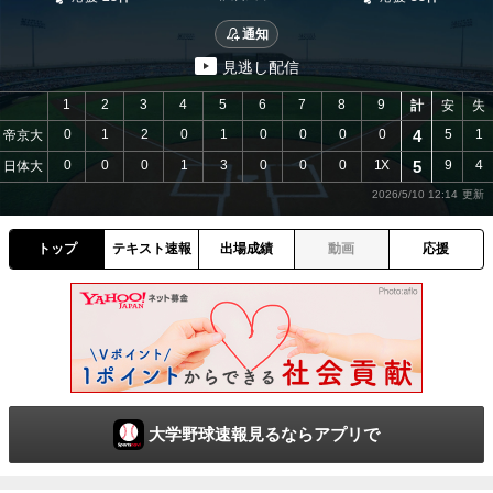
通知
見逃し配信
1
2
3
4
5
6
7
8
9
計
安
失
0
1
2
0
1
0
0
0
0
4
5
1
帝京大
0
0
0
1
3
0
0
0
1X
5
9
4
日体大
2026/5/10 12:14
トップ
テキスト速報
出場成績
動画
応援
大学野球速報見るならアプリで