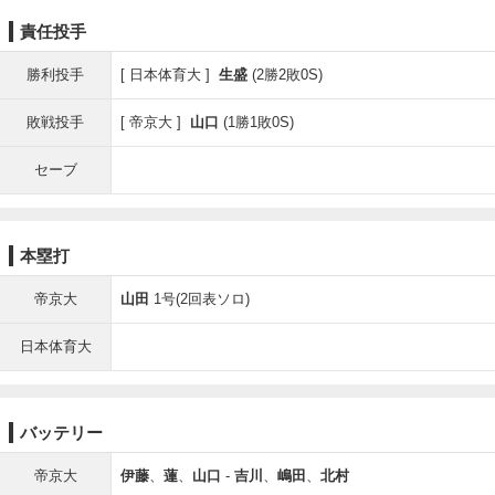
責任投手
勝利投手
日本体育大
生盛
(2勝2敗0S)
敗戦投手
帝京大
山口
(1勝1敗0S)
セーブ
本塁打
帝京大
山田
1号(2回表ソロ)
日本体育大
バッテリー
帝京大
伊藤
、
蓮
、
山口
-
吉川
、
嶋田
、
北村