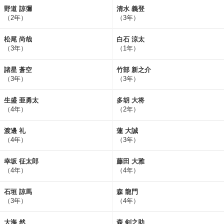
野道 諒彌
清水 義登
（2年）
（3年）
松尾 尚哉
白石 涼太
（3年）
（1年）
諸星 蒼空
竹部 新之介
（3年）
（3年）
生盛 亜勇太
多胡 大将
（4年）
（2年）
渡邊 礼
蓮 大誠
（4年）
（3年）
幸坂 征太郎
藤田 大雅
（4年）
（4年）
石垣 諒馬
森 龍門
（3年）
（4年）
大海 然
森 剣之助