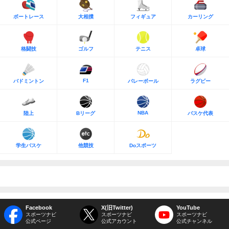
ボートレース
大相撲
フィギュア
カーリング
格闘技
ゴルフ
テニス
卓球
F1
バドミントン
バレーボール
ラグビー
NBA
陸上
Bリーグ
バスケ代表
学生バスケ
他競技
Doスポーツ
Facebook
X(旧Twitter)
YouTube
スポーツナビ
スポーツナビ
スポーツナビ
公式ページ
公式アカウント
公式チャンネル