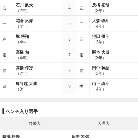
石川 航大
反橋 拓哉
右
4
左
（2年）
（2年）
花倉 凪海
大森 瑛斗
一
5
二
（4年）
（4年）
堀 快翔
池田 優斗
左
6
三
（4年）
（3年）
高橋 旬
関本 大成
指
7
指
（4年）
（3年）
高橋 倖冴
田中 幹紘
捕
8
捕
（2年）
（3年）
鳥谷越 大成
山下 琉斗
遊
9
中
（3年）
（4年）
ベンチ入り選手
共栄大
天理大
味澤 拓未
田中 将弥