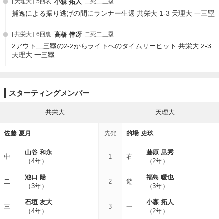
天理大
5回表
小森 拓人
二死二三塁
捕逸による振り逃げの間にランナー生還 共栄大 1-3 天理大 一三塁
共栄大
6回裏
高橋 倖冴
二死二三塁
2アウト二三塁の2-2からライトへのタイムリーヒット 共栄大 2-3
天理大 一三塁
スターティングメンバー
共栄大
天理大
佐藤 夏月
先発
的場 吏玖
山谷 和永
藤原 凪秀
中
1
右
（4年）
（2年）
池口 陽
福島 暖也
二
2
遊
（3年）
（3年）
石垣 友大
小森 拓人
三
3
一
（4年）
（2年）