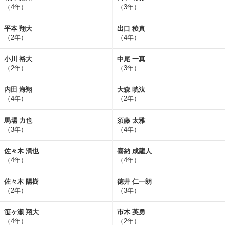
（4年）
（3年）
平本 翔大
出口 稜真
（2年）
（4年）
小川 裕大
中尾 一真
（2年）
（3年）
内田 海翔
大森 晄汰
（4年）
（2年）
馬場 力也
須藤 太雅
（3年）
（4年）
佐々木 潤也
喜納 成龍人
（4年）
（4年）
佐々木 陽樹
徳井 仁一朗
（2年）
（3年）
笹ヶ瀬 翔大
市木 英勇
（4年）
（2年）