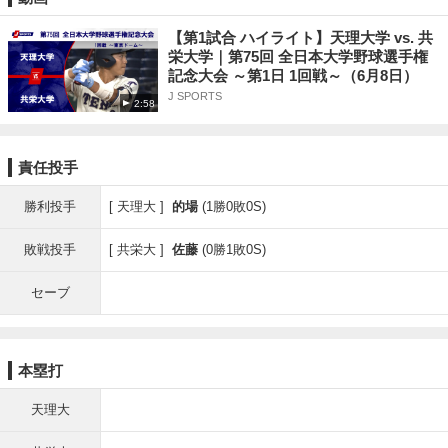
【第1試合 ハイライト】天理大学 vs. 共
栄大学｜第75回 全日本大学野球選手権
記念大会 ～第1日 1回戦～（6月8日）
J SPORTS
2:58
責任投手
勝利投手
天理大
的場
(1勝0敗0S)
敗戦投手
共栄大
佐藤
(0勝1敗0S)
セーブ
本塁打
天理大