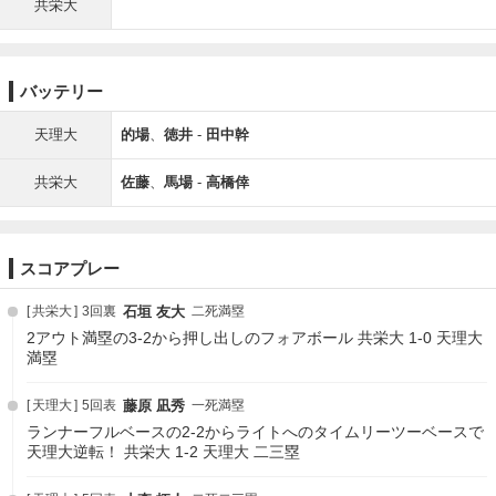
共栄大
バッテリー
天理大
的場
、
徳井
-
田中幹
共栄大
佐藤
、
馬場
-
高橋倖
スコアプレー
共栄大
3回裏
石垣 友大
二死満塁
2アウト満塁の3-2から押し出しのフォアボール 共栄大 1-0 天理大
満塁
天理大
5回表
藤原 凪秀
一死満塁
ランナーフルベースの2-2からライトへのタイムリーツーベースで
天理大逆転！ 共栄大 1-2 天理大 二三塁