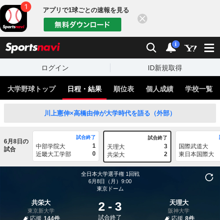
アプリで1球ごとの速報を見る
閉じる
sports
検索
通知
i
ログイン
ID新規取得
大学野球トップ
日程・結果
順位表
個人成績
学校一覧
川上憲伸×高橋由伸が大学時代を語る（外部）
試合終了
試合終了
6月8日の
1
中部学院大
3
国際武道大
天理大
試合
0
近畿大工学部
2
東日本国際大
共栄大
全日本大学選手権
1回戦
6月8日（月）9:00
東京ドーム
共栄大
天理大
2
-
3
東京新大学
阪神大学
試合終了
応援
144件
応援
8件