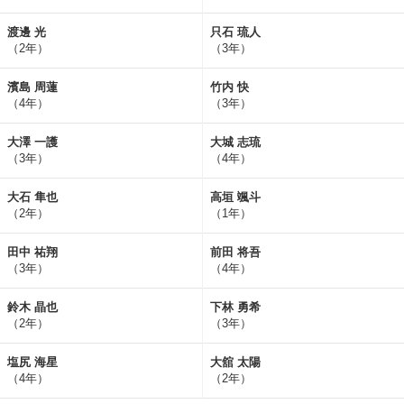
渡邊 光
只石 琉人
（2年）
（3年）
濱島 周蓮
竹内 快
（4年）
（3年）
大澤 一護
大城 志琉
（3年）
（4年）
大石 隼也
高垣 颯斗
（2年）
（1年）
田中 祐翔
前田 将吾
（3年）
（4年）
鈴木 晶也
下林 勇希
（2年）
（3年）
塩尻 海星
大舘 太陽
（4年）
（2年）