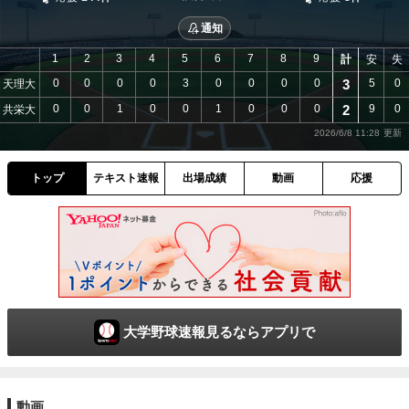
通知
1
2
3
4
5
6
7
8
9
計
安
失
0
0
0
0
3
0
0
0
0
3
5
0
天理大
0
0
1
0
0
1
0
0
0
2
9
0
共栄大
2026/6/8 11:28
トップ
テキスト速報
出場成績
動画
応援
大学野球速報見るならアプリで
動画