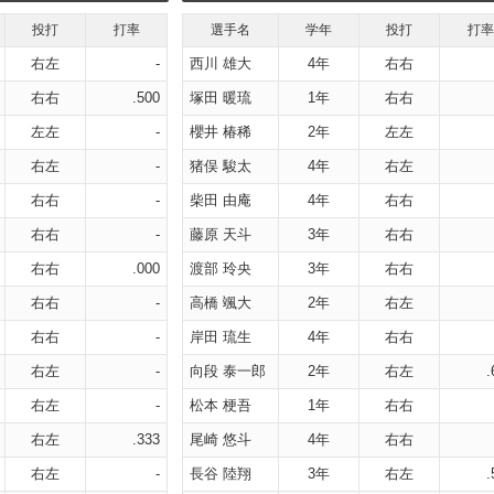
投打
打率
選手名
学年
投打
打率
右左
-
西川 雄大
4年
右右
右右
.500
塚田 暖琉
1年
右右
左左
-
櫻井 椿稀
2年
左左
右左
-
猪俣 駿太
4年
右左
右右
-
柴田 由庵
4年
右右
右右
-
藤原 天斗
3年
右右
右右
.000
渡部 玲央
3年
右右
右右
-
高橋 颯大
2年
右左
右右
-
岸田 琉生
4年
右右
右左
-
向段 泰一郎
2年
右左
.
右左
-
松本 梗吾
1年
右右
右左
.333
尾崎 悠斗
4年
右右
右左
-
長谷 陸翔
3年
右左
.