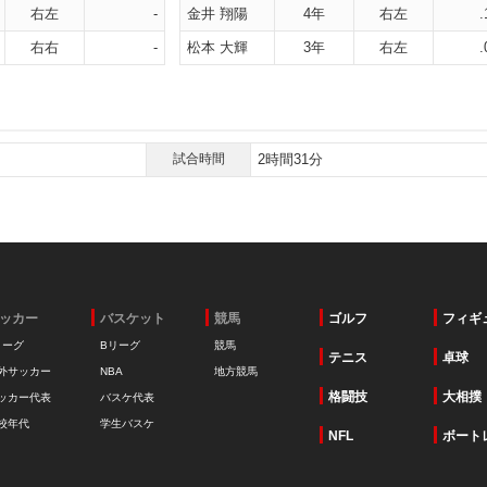
右左
-
金井 翔陽
4年
右左
.
右右
-
松本 大輝
3年
右左
.
試合時間
2時間31分
ッカー
バスケット
競馬
ゴルフ
フィギ
リーグ
Bリーグ
競馬
テニス
卓球
外サッカー
NBA
地方競馬
格闘技
大相撲
ッカー代表
バスケ代表
校年代
学生バスケ
NFL
ボート