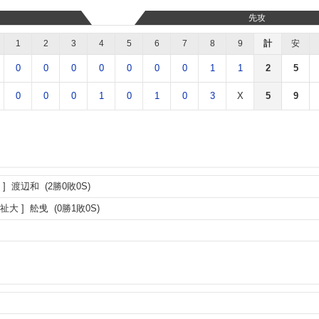
先攻
1
2
3
4
5
6
7
8
9
計
安
0
0
0
0
0
0
0
1
1
2
5
0
0
0
1
0
1
0
3
X
5
9
渡辺和
(2勝0敗0S)
祉大
舩曵
(0勝1敗0S)