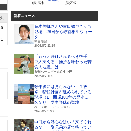
(敗)高木
(勝)石塚
新着ニュース
失
高木美帆さんや古田敦也さんも
0
登場 28日から球都桐生ウィー
ク
1
朝日新聞
2026/8/7 11:15
「もっと評価されるべき投手」
巨人支える「挫折を味わった苦
労人右腕」は
週刊ベースボールONLINE
2026/8/7 11:01
数年後には見られない！？改
修・移転計画が進められている
球場（1）開場100年の歴史に一
区切り…学生野球の聖地
ベースボールチャンネル
2026/8/7 9:30
中日から熱心な誘い「来てくれ
るか」 従兄弟の店で待ってい