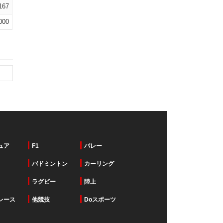
167
000
ュア
F1
バレー
バドミントン
カーリング
ラグビー
陸上
レース
他競技
Doスポーツ