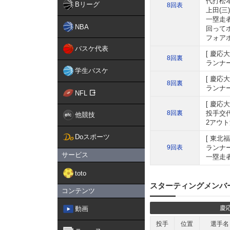
代打松
Bリーグ
8回表
上田(三
一塁走
NBA
回ってホ
フォア
バスケ代表
慶応大
8回裏
ランナー
学生バスケ
慶応大
8回裏
ランナー
NFL
慶応大
8回裏
投手交
他競技
2アウト
Doスポーツ
東北福
9回表
ランナ
サービス
一塁走者
toto
スターティングメンバ
コンテンツ
慶
動画
投手
位置
選手名