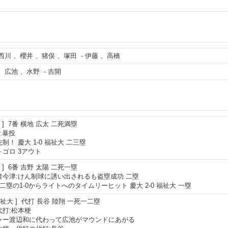
西川
、
櫻井
、
猪俣
、
塚田
-
伊藤
、
高橋
、
広池
、
水野
-
吉開
7番
横地 広太
二死満塁
):暴投
制！ 慶大 1-0 福祉大 二三塁
ゴロ 3アウト
6番
吉野 太陽
二死一塁
者今津:けん制球に誘い出されるも盗塁成功 二塁
二塁の1-0からライトへのタイムリーヒット 慶大 2-0 福祉大 一塁
祉大
代打
長谷 陸翔
一死一二塁
代打:松本梗
ャー渡辺和に代わって広池がマウンドにあがる