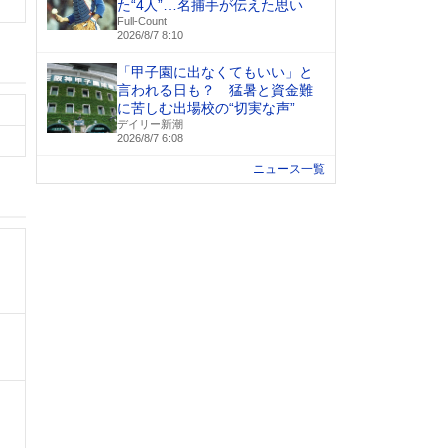
た“4人”…名捕手が伝えた思い
Full-Count
2026/8/7 8:10
「甲子園に出なくてもいい」と
言われる日も？ 猛暑と資金難
に苦しむ出場校の“切実な声”
デイリー新潮
2026/8/7 6:08
ニュース一覧