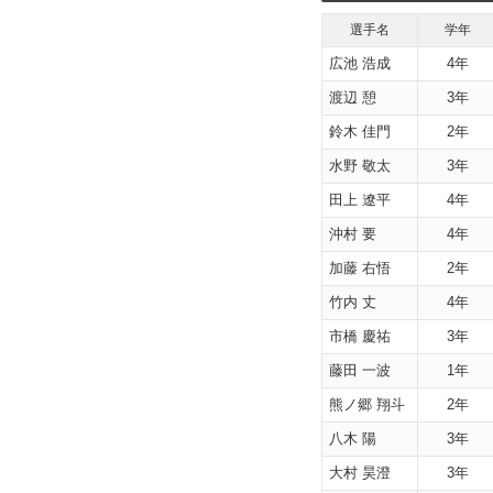
選手名
学年
広池 浩成
4年
渡辺 憩
3年
鈴木 佳門
2年
水野 敬太
3年
田上 遼平
4年
沖村 要
4年
加藤 右悟
2年
竹内 丈
4年
市橋 慶祐
3年
藤田 一波
1年
熊ノ郷 翔斗
2年
八木 陽
3年
大村 昊澄
3年