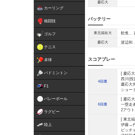
慶応大
カーリング
バッテリー
格闘技
東北福祉大
舩曵
、
ゴルフ
慶応大
渡辺和
テニス
スコアプレー
卓球
バドミントン
慶応大
西川(投
4回裏
慶応大先
F1
ショート
バレーボール
慶応大
6回裏
一塁走
2アウト
ラグビー
東北福
陸上
伊藤→
ピッチ