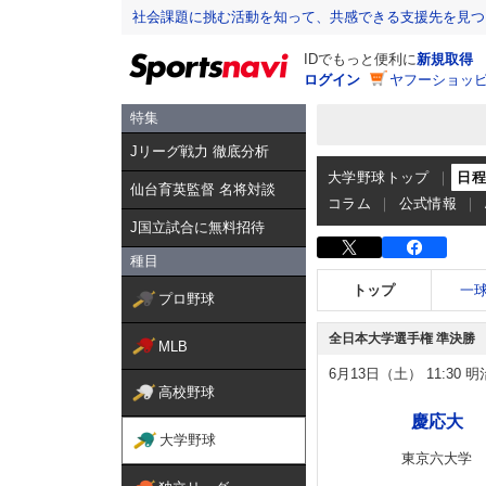
社会課題に挑む活動を知って、共感できる支援先を見つ
IDでもっと便利に
新規取得
ログイン
ヤフーショッピ
特集
Jリーグ戦力 徹底分析
大学野球トップ
日
仙台育英監督 名将対談
コラム
公式情報
J国立試合に無料招待
種目
トップ
一
プロ野球
全日本大学選手権 準決勝
MLB
6月13日（土）
11:30
明
高校野球
慶応大
大学野球
東京六大学