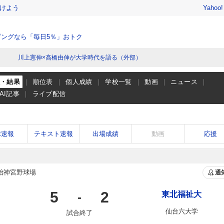
けよう
Yahoo
ングなら「毎日5％」おトク
川上憲伸×高橋由伸が大学時代を語る（外部）
程・結果
順位表
個人成績
学校一覧
動画
ニュース
AI記事
ライブ配信
球速報
テキスト速報
出場成績
動画
応援
治神宮野球場
通
5
2
東北福祉大
-
仙台六大学
試合終了