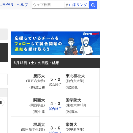
! JAPAN
ヘルプ
山本リンダ
検索
6月13日（土）の日程・結果
慶応大
東北福祉大
-
5
2
東京六大学
仙台六大学
試合終了
(勝)渡辺和
(敗)舩曵
関西大
国学院大
知
-
4
3
関西学生
東都大学1部
試合終了
(勝)中原
(敗)藤本
群馬大
常磐大
-
3
6
関甲新学生2部
関甲新学生
試合終了