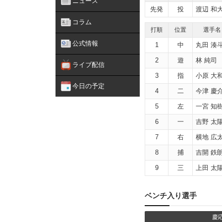
ニュース
先発
投
渡辺 和
コラム
打順
位置
選手名
公式情報
1
中
丸田 湊
2
遊
林 純司
ライブ配信
3
指
小原 大
今日の予定
4
二
今津 慶
5
左
一宮 知
6
一
吉野 太
7
右
横地 広
8
捕
吉開 鉄
9
三
上田 太
ベンチ入り選手
慶