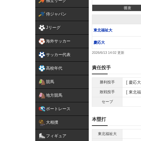
独立リーグ
後攻
侍ジャパン
Jリーグ
東北福祉大
海外サッカー
慶応大
2026/6/13 14:02
サッカー代表
責任投手
高校年代
競馬
勝利投手
慶応大
敗戦投手
東北福
地方競馬
セーブ
ボートレース
本塁打
大相撲
東北福祉大
フィギュア