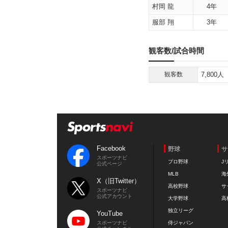
村岡 龍
4年
服部 翔
3年
観客数/試合時間
観客数
7,800人
Facebook
野球
サ
スポーツナビ
プロ野球
J
公式ページ
MLB
海
X（旧Twitter）
高校野球
サ
スポーツナビ
公式アカウント
大学野球
高
独立リーグ
YouTube
スポーツナビ
侍ジャパン