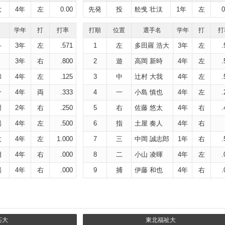
大
4年
左
0.00
先発
投
舩曵 壮汰
1年
左
0
学年
打
打率
打順
位置
選手名
学年
打
打
斗
3年
左
.571
1
左
多田羅 浩大
3年
左
.
3年
右
.800
2
遊
高岡 新時
4年
左
.
和
4年
左
.125
3
中
辻村 大我
4年
左
.
介
4年
両
.333
4
一
小島 慎也
4年
左
.
樹
2年
右
.250
5
右
佐藤 悠太
4年
右
.
陽
4年
左
.500
6
指
土屋 奏人
4年
右
太
4年
左
1.000
7
三
中岡 誠志郎
1年
右
.
朗
4年
右
.000
8
二
小山 凌暉
4年
左
.
陽
4年
右
.000
9
捕
伊藤 和也
4年
右
.
応大
東北福祉大