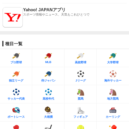
Yahoo! JAPANアプリ
スポーツ情報やニュース、天気もこれひとつで
種目一覧
MLB
プロ野球
高校野球
大学野球
独立リーグ
侍ジャパン
Jリーグ
海外サッカー
サッカー代表
高校年代
競馬
地方競馬
ボートレース
大相撲
フィギュア
カーリング