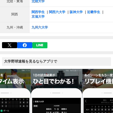
北陸・東海
北陸大学
関西学生
関西六大学
阪神大学
近畿学生
関西
京滋大学
九州・沖縄
九州六大学
大学野球速報を見るならアプリで