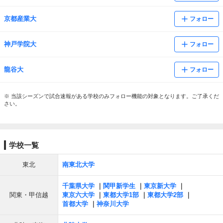
京都産業大
フォロー
神戸学院大
フォロー
龍谷大
フォロー
※ 当該シーズンで試合速報がある学校のみフォロー機能の対象となります。ご了承くだ
さい。
学校一覧
東北
南東北大学
千葉県大学
関甲新学生
東京新大学
関東・甲信越
東京六大学
東都大学1部
東都大学2部
首都大学
神奈川大学