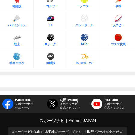
格闘技
ゴルフ
テニス
卓球
F1
バドミントン
バレーボール
ラグビー
NBA
陸上
Bリーグ
バスケ代表
学生バスケ
他競技
Doスポーツ
Facebook
X(旧Twitter)
YouTube
スポーツナビ
スポーツナビ
スポーツナビ
公式ページ
公式アカウント
公式チャンネル
スポーツナビ
Yahoo! JAPAN
スポーツナビはYahoo! JAPANのサービスであり、LINEヤフー株式会社がス