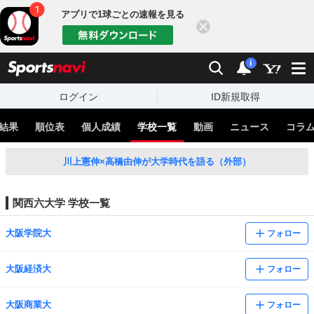
アプリで1球ごとの速報を見る
閉じる
sports
検索
通知
i
ログイン
ID新規取得
結果
順位表
個人成績
学校一覧
動画
ニュース
コラ
川上憲伸×高橋由伸が大学時代を語る（外部）
関西六大学 学校一覧
大阪学院大
フォロー
大阪経済大
フォロー
大阪商業大
フォロー