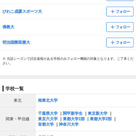
びわこ成蹊スポーツ大
フォロー
佛教大
フォロー
明治国際医療大
フォロー
※ 当該シーズンで試合速報がある学校のみフォロー機能の対象となります。ご了承くだ
さい。
学校一覧
東北
南東北大学
千葉県大学
関甲新学生
東京新大学
関東・甲信越
東京六大学
東都大学1部
東都大学2部
首都大学
神奈川大学