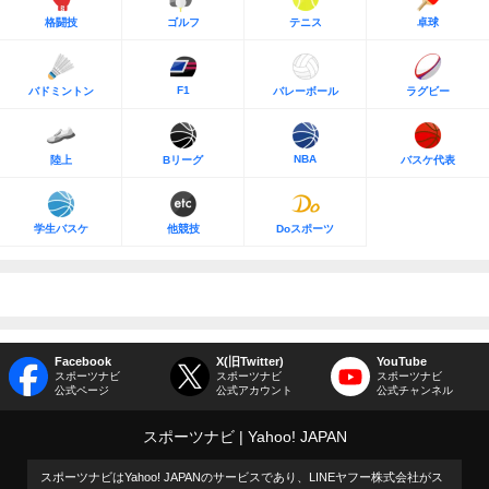
格闘技
ゴルフ
テニス
卓球
F1
バドミントン
バレーボール
ラグビー
NBA
陸上
Bリーグ
バスケ代表
学生バスケ
他競技
Doスポーツ
Facebook
X(旧Twitter)
YouTube
スポーツナビ
スポーツナビ
スポーツナビ
公式ページ
公式アカウント
公式チャンネル
スポーツナビ
Yahoo! JAPAN
スポーツナビはYahoo! JAPANのサービスであり、LINEヤフー株式会社がス