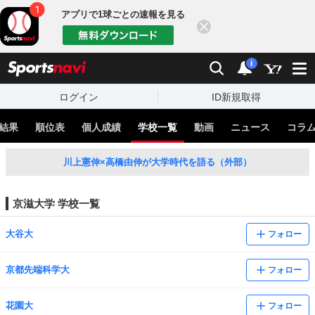
アプリで1球ごとの速報を見る
閉じる
sports
検索
通知
i
ログイン
ID新規取得
結果
順位表
個人成績
学校一覧
動画
ニュース
コラ
川上憲伸×高橋由伸が大学時代を語る（外部）
京滋大学 学校一覧
大谷大
フォロー
京都先端科学大
フォロー
花園大
フォロー