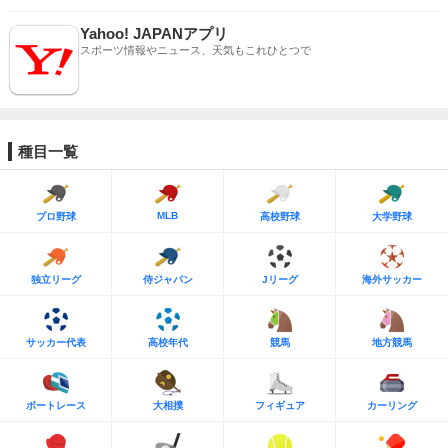
Yahoo! JAPANアプリ
スポーツ情報やニュース、天気もこれひとつで
種目一覧
MLB
プロ野球
高校野球
大学野球
独立リーグ
侍ジャパン
Jリーグ
海外サッカー
サッカー代表
高校年代
競馬
地方競馬
ボートレース
大相撲
フィギュア
カーリング