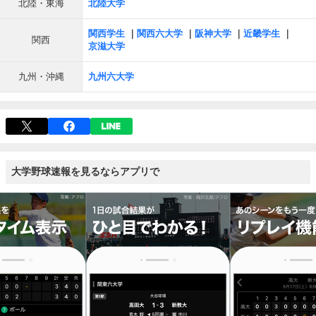
北陸・東海
北陸大学
関西学生
関西六大学
阪神大学
近畿学生
関西
京滋大学
九州・沖縄
九州六大学
大学野球速報を見るならアプリで