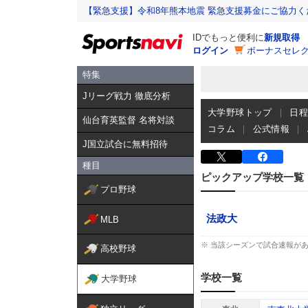
【緊急支援】令和8年熊本地震 緊急支援募金にご協力く
IDでもっと便利に
新規取得
ログイン
ボーナスセレク
特集
Jリーグ戦力 徹底分析
大学野球トップ
日
仙台育英監督 名将対談
コラム
公式情報
J国立試合に無料招待
種目
ピックアップ学校一覧
プロ野球
法政大
MLB
※ 当該シーズンで試合速報が
高校野球
学校一覧
大学野球