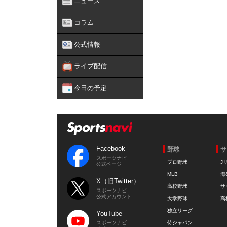
ニュース
コラム
公式情報
ライブ配信
今日の予定
Facebook
野球
サ
スポーツナビ
プロ野球
J
公式ページ
MLB
海
X（旧Twitter）
高校野球
サ
スポーツナビ
公式アカウント
大学野球
高
独立リーグ
YouTube
スポーツナビ
侍ジャパン