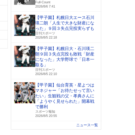
Full-Count
2026/8/6 7:41
【甲子園】札幌日大エース石川
瑛二朗「人生で大きな財産にな
った」９回３失点完投実らずも
日刊スポーツ
2026/8/5 22:18
【甲子園】札幌日大・石川瑛二
朗９回３失点完投も敗戦「財産
になった」大学野球で「日本一
取る」
日刊スポーツ
2026/8/5 22:10
【甲子園】仙台育英・星よつは
マネジャー「お待たせって言い
たい」生観戦の父・孝典さんに
「ようやく見せられた」開幕戦
で勝利
スポーツ報知
2026/8/5 20:55
ニュース一覧