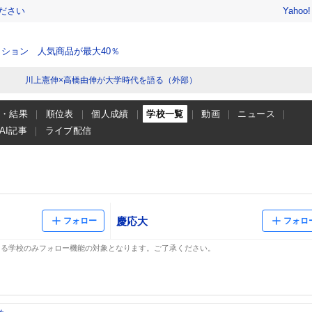
ださい
Yahoo
ション 人気商品が最大40％
川上憲伸×高橋由伸が大学時代を語る（外部）
程・結果
順位表
個人成績
学校一覧
動画
ニュース
AI記事
ライブ配信
慶応大
フォロー
フォロ
ある学校のみフォロー機能の対象となります。ご了承ください。