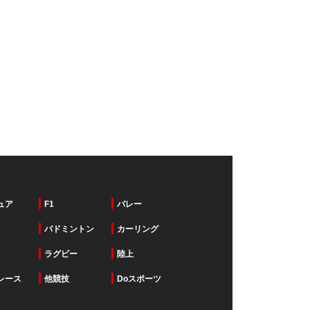
ュア
F1
バレー
バドミントン
カーリング
ラグビー
陸上
レース
他競技
Doスポーツ