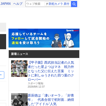
! JAPAN
ヘルプ
防犯カメラ 原付
検索
新着ニュース
【甲子園】西武担当記者の人気
者だった星よつはマネ 戦力外
となった父に伝えた言葉 ミッ
ー
トに刺しゅうされた四つ葉のク
ローバー
スポーツ報知
2026/8/6 12:37
原辰徳は「凄いオーラ」「好青
年」 代表合宿で初対面…納得
した“アイドル”人気