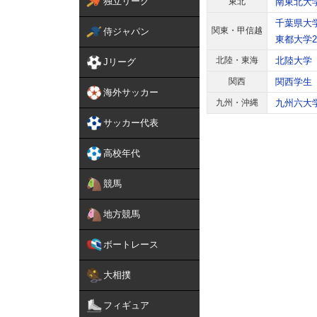
独立リーグ
東北
南東北大
千葉県大
関東・甲信越
侍ジャパン
東都大学
北陸・東海
北陸大学
Jリーグ
関西
関西学生
海外サッカー
九州・沖縄
九州六大
サッカー代表
高校年代
競馬
地方競馬
ボートレース
大相撲
フィギュア