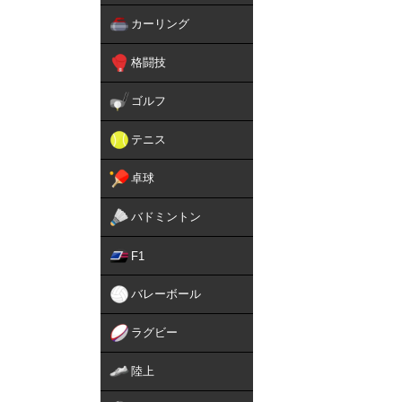
カーリング
格闘技
ゴルフ
テニス
卓球
バドミントン
F1
バレーボール
ラグビー
陸上