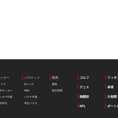
ッカー
バスケット
競馬
ゴルフ
フィギ
リーグ
Bリーグ
競馬
テニス
卓球
外サッカー
NBA
地方競馬
格闘技
大相撲
ッカー代表
バスケ代表
校年代
学生バスケ
NFL
ボート