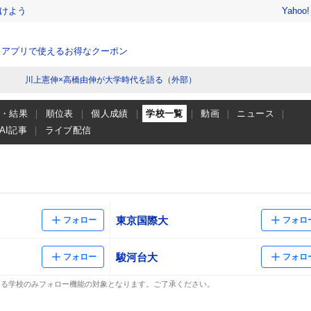
けよう
Yahoo
、アプリで使えるお得なクーポン
川上憲伸×高橋由伸が大学時代を語る（外部）
程・結果
順位表
個人成績
学校一覧
動画
ニュース
AI記事
ライブ配信
東京国際大
フォロー
フォロ
駿河台大
フォロー
フォロ
ある学校のみフォロー機能の対象となります。ご了承ください。