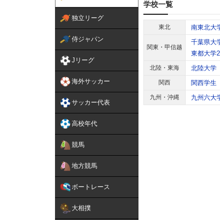
学校一覧
独立リーグ
東北
南東北大
侍ジャパン
千葉県大
関東・甲信越
東都大学
Jリーグ
北陸・東海
北陸大学
海外サッカー
関西
関西学生
九州・沖縄
九州六大
サッカー代表
高校年代
競馬
地方競馬
ボートレース
大相撲