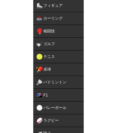
フィギュア
カーリング
格闘技
ゴルフ
テニス
卓球
バドミントン
F1
バレーボール
ラグビー