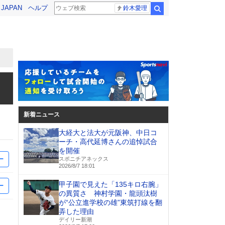
! JAPAN
ヘルプ
鈴木愛理
検索
新着ニュース
大経大と法大が元阪神、中日コ
ーチ・高代延博さんの追悼試合
を開催
ー
スポニチアネックス
2026/8/7 18:01
甲子園で見えた「135キロ右腕」
ー
の異質さ 神村学園・龍頭汰樹
が“公立進学校の雄”東筑打線を翻
弄した理由
デイリー新潮