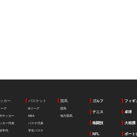
ッカー
バスケット
競馬
ゴルフ
フィギ
リーグ
Bリーグ
競馬
テニス
卓球
外サッカー
NBA
地方競馬
格闘技
大相撲
ッカー代表
バスケ代表
校年代
学生バスケ
NFL
ボート