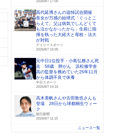
2026/8/7 17:00
高代延博さんの追悼試合開催
長女が万感の始球式「ぐっとこ
らえて。父は病気でしんどくて
も泣かなかったから」生前に指
揮を執った大経大と母校・法大
が対戦
デイリースポーツ
2026/8/7 15:05
元中日1位投手・小島弘務さん死
去 58歳 肺がん 浜松修学舎
高の監督を務めていた25年11月
から体調不良で休養
中日スポーツ
2026/8/7 14:10
高木美帆さんや古田敦也さんも
登場 28日から球都桐生ウィー
ク
朝日新聞
2026/8/7 11:15
ニュース一覧