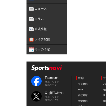
ニュース
コラム
公式情報
ライブ配信
今日の予定
Facebook
野球
サ
スポーツナビ
プロ野球
J
公式ページ
MLB
海
X（旧Twitter）
高校野球
サ
スポーツナビ
公式アカウント
大学野球
高