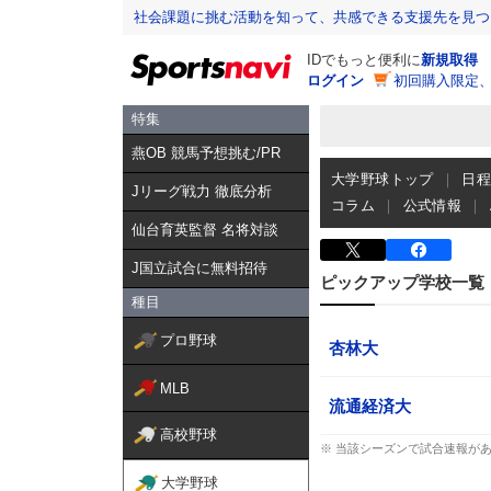
社会課題に挑む活動を知って、共感できる支援先を見つ
IDでもっと便利に
新規取得
ログイン
初回購入限定
特集
燕OB 競馬予想挑む/PR
大学野球トップ
日
Jリーグ戦力 徹底分析
コラム
公式情報
仙台育英監督 名将対談
J国立試合に無料招待
ピックアップ学校一覧
種目
プロ野球
杏林大
MLB
流通経済大
高校野球
※ 当該シーズンで試合速報が
大学野球