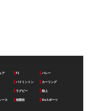
ュア
F1
バレー
バドミントン
カーリング
ラグビー
陸上
レース
他競技
Doスポーツ