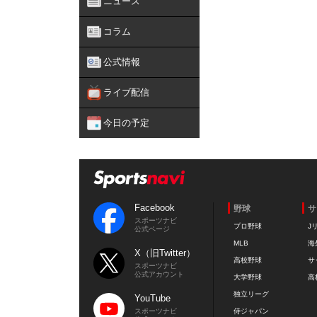
ニュース
コラム
公式情報
ライブ配信
今日の予定
Facebook
野球
サ
スポーツナビ
プロ野球
J
公式ページ
MLB
海
X（旧Twitter）
高校野球
サ
スポーツナビ
公式アカウント
大学野球
高
独立リーグ
YouTube
スポーツナビ
侍ジャパン