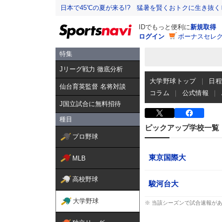
日本で45℃の夏が来る!? 猛暑を賢くおトクに生き抜く
IDでもっと便利に
新規取得
ログイン
ボーナスセレク
特集
Jリーグ戦力 徹底分析
大学野球トップ
日
仙台育英監督 名将対談
コラム
公式情報
J国立試合に無料招待
種目
ピックアップ学校一覧
プロ野球
東京国際大
MLB
高校野球
駿河台大
大学野球
※ 当該シーズンで試合速報が