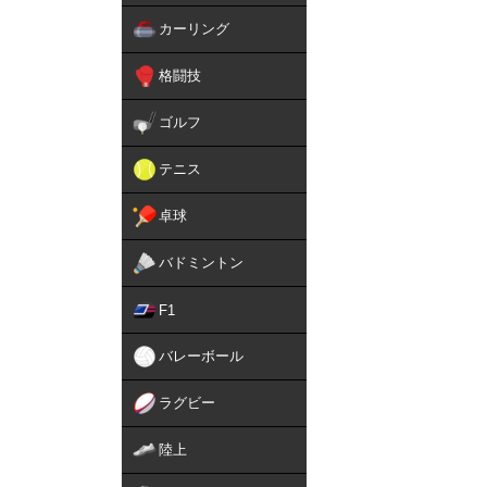
カーリング
格闘技
ゴルフ
テニス
卓球
バドミントン
F1
バレーボール
ラグビー
陸上