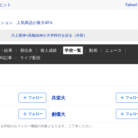
ヒント
Yahoo
ション 人気商品が最大40％
川上憲伸×高橋由伸が大学時代を語る（外部）
程・結果
順位表
個人成績
学校一覧
動画
ニュース
AI記事
ライブ配信
共栄大
フォロー
フォロ
創価大
フォロー
フォロ
ある学校のみフォロー機能の対象となります。ご了承ください。