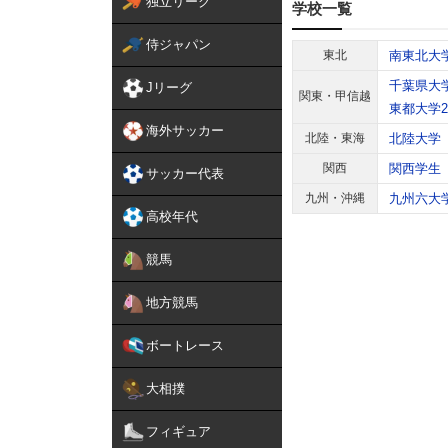
独立リーグ
学校一覧
侍ジャパン
東北
南東北大
千葉県大
Jリーグ
関東・甲信越
東都大学
海外サッカー
北陸・東海
北陸大学
関西
関西学生
サッカー代表
九州・沖縄
九州六大
高校年代
競馬
地方競馬
ボートレース
大相撲
フィギュア