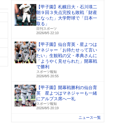
【甲子園】札幌日大・石川瑛二
朗９回３失点完投も敗戦「財産
になった」大学野球で「日本一
取る」
日刊スポーツ
2026/8/5 22:10
【甲子園】仙台育英・星よつは
マネジャー「お待たせって言い
たい」生観戦の父・孝典さんに
「ようやく見せられた」開幕戦
で勝利
スポーツ報知
2026/8/5 20:55
【甲子園】開幕戦勝利の仙台育
英 星よつはマネジャーも一緒
にアルプス席へ一礼
スポーツ報知
2026/8/5 20:19
ニュース一覧