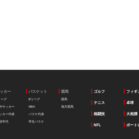
ッカー
バスケット
競馬
ゴルフ
フィギ
リーグ
Bリーグ
競馬
テニス
卓球
外サッカー
NBA
地方競馬
格闘技
大相撲
ッカー代表
バスケ代表
校年代
学生バスケ
NFL
ボート