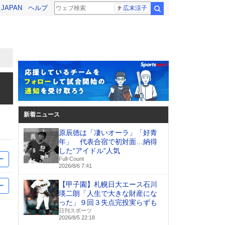
! JAPAN
ヘルプ
広末涼子
検索
新着ニュース
原辰徳は「凄いオーラ」「好青
年」 代表合宿で初対面…納得
した“アイドル”人気
ー
Full-Count
2026/8/6 7:41
【甲子園】札幌日大エース石川
ー
瑛二朗「人生で大きな財産にな
った」９回３失点完投実らずも
日刊スポーツ
2026/8/5 22:18