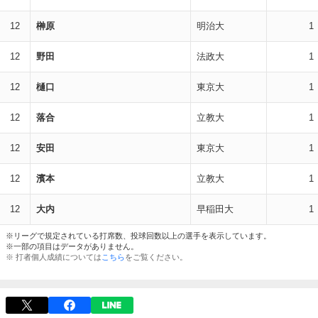
12
榊原
明治大
1
12
野田
法政大
1
12
樋口
東京大
1
12
落合
立教大
1
12
安田
東京大
1
12
濱本
立教大
1
12
大内
早稲田大
1
※リーグで規定されている打席数、投球回数以上の選手を表示しています。
※一部の項目はデータがありません。
※ 打者個人成績については
こちら
をご覧ください。