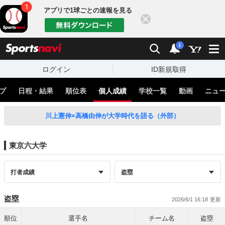
アプリで1球ごとの速報を見る
閉じる
sports
検索
通知
i
ログイン
ID新規取得
プ
日程・結果
順位表
個人成績
学校一覧
動画
ニュ
川上憲伸×高橋由伸が大学時代を語る（外部）
東京六大学
盗塁
2026/6/1 16:18
順位
選手名
チーム名
盗塁