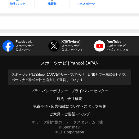
学生バスケ
他競技
Doスポーツ
Facebook
X(旧Twitter)
YouTube
スポーツナビ
スポーツナビ
スポーツナビ
公式ページ
公式アカウント
公式チャンネル
スポーツナビ
Yahoo! JAPAN
スポーツナビはYahoo! JAPANのサービスであり、LINEヤフー株式会社がス
ポーツナビ株式会社と協力して運営しています。
プライバシーポリシー
プライバシーセンター
規約
会社概要
免責事項
広告掲載について
スタッフ募集
ご意見・ご要望
ヘルプ
© データ制作協力：データスタジアム（株）
© Sportsnavi
© LY Corporation