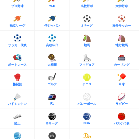
MLB
プロ野球
高校野球
大学野球
独立リーグ
侍ジャパン
Jリーグ
海外サッカー
サッカー代表
高校年代
競馬
地方競馬
ボートレース
大相撲
フィギュア
カーリング
格闘技
ゴルフ
テニス
卓球
F1
バドミントン
バレーボール
ラグビー
NBA
陸上
Bリーグ
バスケ代表