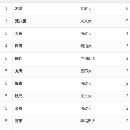
1
木津
立教大
5
1
荒井慶
東京大
5
3
大高
法政大
4
4
津田
明治大
3
5
徳丸
早稲田大
2
5
丸田
慶応大
2
5
藤森
法政大
2
5
秋元
東京大
2
5
金谷
法政大
2
5
阿部
早稲田大
2