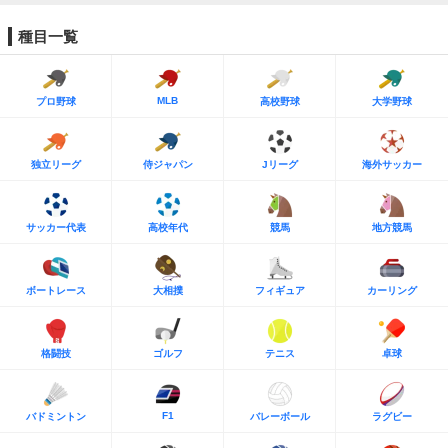
種目一覧
MLB
プロ野球
高校野球
大学野球
独立リーグ
侍ジャパン
Jリーグ
海外サッカー
サッカー代表
高校年代
競馬
地方競馬
ボートレース
大相撲
フィギュア
カーリング
格闘技
ゴルフ
テニス
卓球
F1
バドミントン
バレーボール
ラグビー