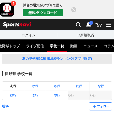
試合の通知がアプリで届く
閉じる
sports
検索
通知
i
ログイン
ID新規取得
校野球トップ
ライブ配信
学校一覧
動画
ニュース
コラ
夏の甲子園2026 出場校ランキング(アプリ限定)
長野県 学校一覧
あ行
か行
さ行
た行
な行
は行
ま行
や行
ら行
わ行
明科
フォロー