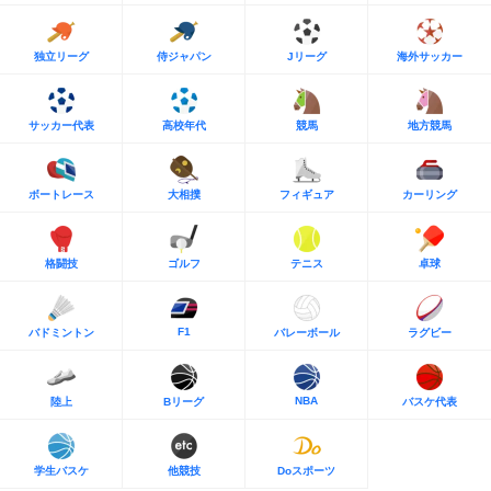
独立リーグ
侍ジャパン
Jリーグ
海外サッカー
サッカー代表
高校年代
競馬
地方競馬
ボートレース
大相撲
フィギュア
カーリング
格闘技
ゴルフ
テニス
卓球
F1
バドミントン
バレーボール
ラグビー
NBA
陸上
Bリーグ
バスケ代表
学生バスケ
他競技
Doスポーツ