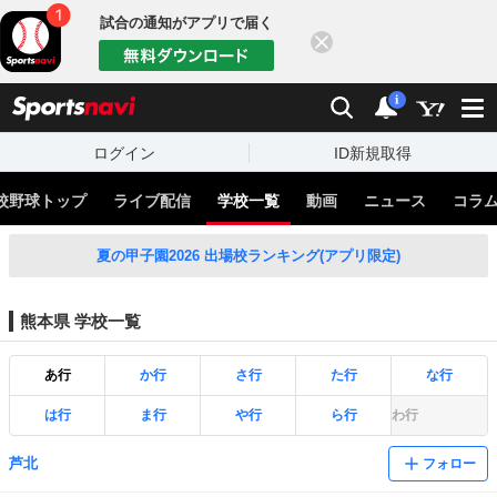
試合の通知がアプリで届く
閉じる
sports
検索
通知
i
ログイン
ID新規取得
校野球トップ
ライブ配信
学校一覧
動画
ニュース
コラ
夏の甲子園2026 出場校ランキング(アプリ限定)
熊本県 学校一覧
あ行
か行
さ行
た行
な行
は行
ま行
や行
ら行
わ行
芦北
フォロー