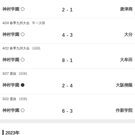
神村学園
唐津商
-
2
1
4/24
春季九州大会
準々決勝
神村学園
大分
-
4
3
4/22
春季九州大会
1回戦
神村学園
大牟田
-
8
1
3/27
選抜
2回戦
神村学園
大阪桐蔭
-
2
4
3/22
選抜
1回戦
神村学園
作新学院
-
6
3
2023年