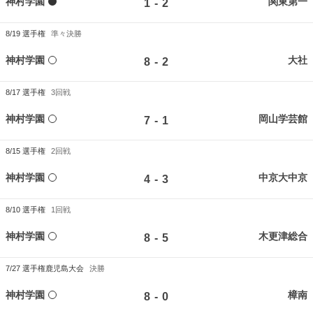
神村学園
関東第一
-
1
2
8/19
選手権
準々決勝
神村学園
大社
-
8
2
8/17
選手権
3回戦
神村学園
岡山学芸館
-
7
1
8/15
選手権
2回戦
神村学園
中京大中京
-
4
3
8/10
選手権
1回戦
神村学園
木更津総合
-
8
5
7/27
選手権鹿児島大会
決勝
神村学園
樟南
-
8
0