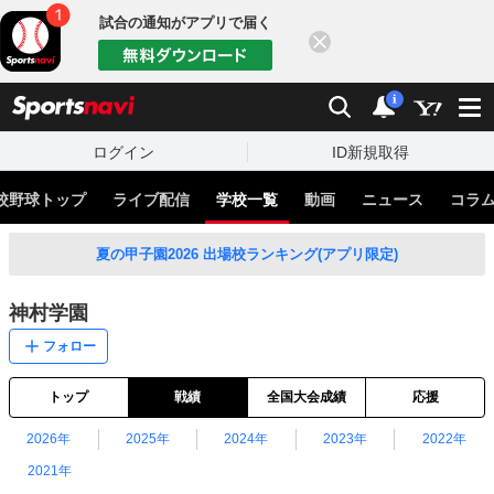
試合の通知がアプリで届く
閉じる
sports
検索
通知
i
ログイン
ID新規取得
校野球トップ
ライブ配信
学校一覧
動画
ニュース
コラ
夏の甲子園2026 出場校ランキング(アプリ限定)
神村学園
フォロー
トップ
戦績
全国大会成績
応援
2026年
2025年
2024年
2023年
2022年
2021年