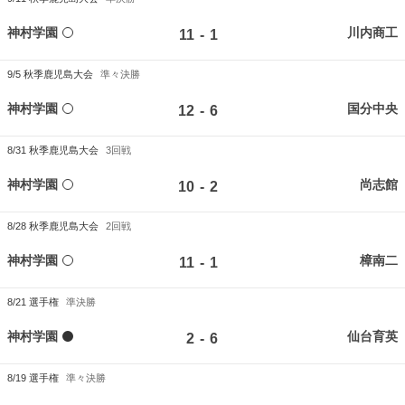
神村学園
川内商工
-
11
1
9/5
秋季鹿児島大会
準々決勝
神村学園
国分中央
-
12
6
8/31
秋季鹿児島大会
3回戦
神村学園
尚志館
-
10
2
8/28
秋季鹿児島大会
2回戦
神村学園
樟南二
-
11
1
8/21
選手権
準決勝
神村学園
仙台育英
-
2
6
8/19
選手権
準々決勝