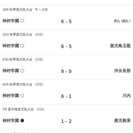
10/6
秋季鹿児島大会
準々決勝
神村学園
れいめい
-
6
5
10/3
秋季鹿児島大会
3回戦
神村学園
鹿児島玉龍
-
6
5
9/30
秋季鹿児島大会
2回戦
神村学園
沖永良部
-
9
0
9/26
秋季鹿児島大会
1回戦
神村学園
川内
-
6
1
7/8
選手権鹿児島大会
1回戦
神村学園
鹿児島実
-
1
2