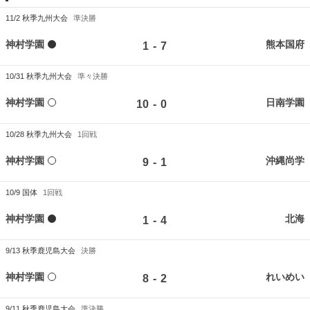
11/2
秋季九州大会
準決勝
神村学園
熊本国府
-
1
7
10/31
秋季九州大会
準々決勝
神村学園
日南学園
-
10
0
10/28
秋季九州大会
1回戦
神村学園
沖縄尚学
-
9
1
10/9
国体
1回戦
神村学園
北海
-
1
4
9/13
秋季鹿児島大会
決勝
神村学園
れいめい
-
8
2
9/11
秋季鹿児島大会
準決勝