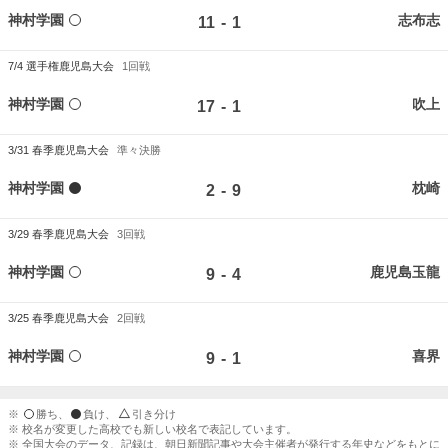
神村学園
志布志
-
11
1
7/4
選手権鹿児島大会
1回戦
神村学園
吹上
-
17
1
3/31
春季鹿児島大会
準々決勝
神村学園
枕崎
-
2
9
3/29
春季鹿児島大会
3回戦
神村学園
鹿児島玉龍
-
9
4
3/25
春季鹿児島大会
2回戦
神村学園
喜界
-
9
1
※
勝ち、
負け、
引き分け
※ 校名が変更した高校でも新しい校名で表記しています。
※ 全国大会のデータ、記録は、朝日新聞記事や大会主催者が発行する年史などをもとに