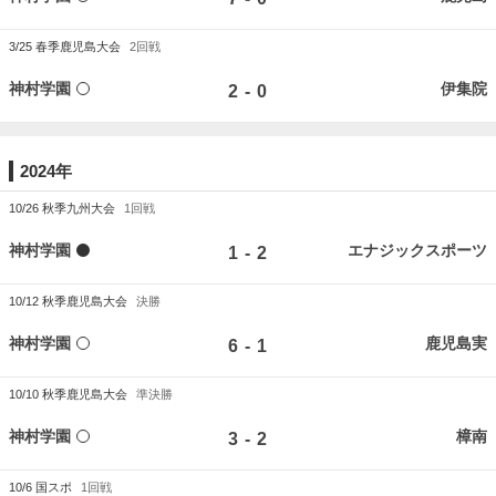
3/25
春季鹿児島大会
2回戦
神村学園
伊集院
-
2
0
2024年
10/26
秋季九州大会
1回戦
神村学園
エナジックスポーツ
-
1
2
10/12
秋季鹿児島大会
決勝
神村学園
鹿児島実
-
6
1
10/10
秋季鹿児島大会
準決勝
神村学園
樟南
-
3
2
10/6
国スポ
1回戦