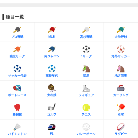
種目一覧
MLB
プロ野球
高校野球
大学野球
独立リーグ
侍ジャパン
Jリーグ
海外サッカー
サッカー代表
高校年代
競馬
地方競馬
ボートレース
大相撲
フィギュア
カーリング
格闘技
ゴルフ
テニス
卓球
F1
バドミントン
バレーボール
ラグビー