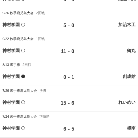
9/26
秋季鹿児島大会
2回戦
神村学園
加治木工
-
5
0
9/22
秋季鹿児島大会
1回戦
神村学園
鶴丸
-
11
0
8/13
選手権
2回戦
神村学園
創成館
-
0
1
7/26
選手権鹿児島大会
決勝
神村学園
れいめい
-
15
6
7/24
選手権鹿児島大会
準決勝
神村学園
樟南
-
6
5