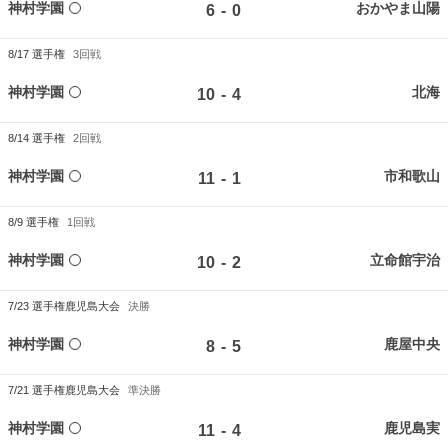
神村学園
おかやま山陽
-
6
0
8/17
選手権
3回戦
神村学園
北海
-
10
4
8/14
選手権
2回戦
神村学園
市和歌山
-
11
1
8/9
選手権
1回戦
神村学園
立命館宇治
-
10
2
7/23
選手権鹿児島大会
決勝
神村学園
鹿屋中央
-
8
5
7/21
選手権鹿児島大会
準決勝
神村学園
鹿児島実
-
11
4