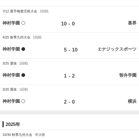
7/12
選手権鹿児島大会
2回戦
神村学園
喜界
-
10
0
4/20
春季九州大会
1回戦
神村学園
エナジックスポーツ
-
5
10
3/25
選抜
2回戦
神村学園
智弁学園
-
1
2
3/20
選抜
1回戦
神村学園
横浜
-
2
0
2025年
10/30
秋季九州大会
準決勝