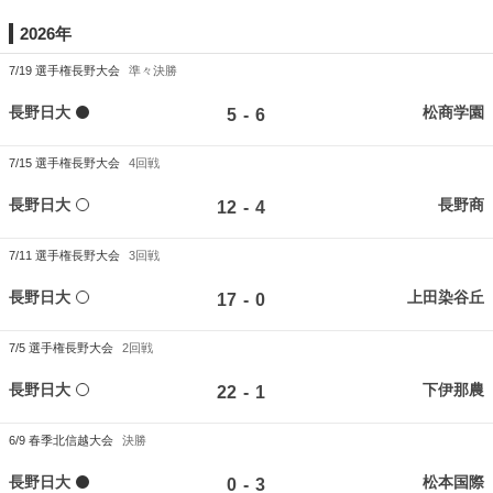
2026年
7/19
選手権長野大会
準々決勝
長野日大
松商学園
-
5
6
7/15
選手権長野大会
4回戦
長野日大
長野商
-
12
4
7/11
選手権長野大会
3回戦
長野日大
上田染谷丘
-
17
0
7/5
選手権長野大会
2回戦
長野日大
下伊那農
-
22
1
6/9
春季北信越大会
決勝
長野日大
松本国際
-
0
3