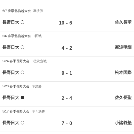
6/7
春季北信越大会
準決勝
長野日大
佐久長聖
-
10
6
6/6
春季北信越大会
1回戦
長野日大
新潟明訓
-
4
2
5/24
春季長野大会
3位決定戦
長野日大
松本国際
-
9
1
5/23
春季長野大会
準決勝
長野日大
佐久長聖
-
2
4
5/17
春季長野大会
準々決勝
長野日大
小諸義塾
-
7
0