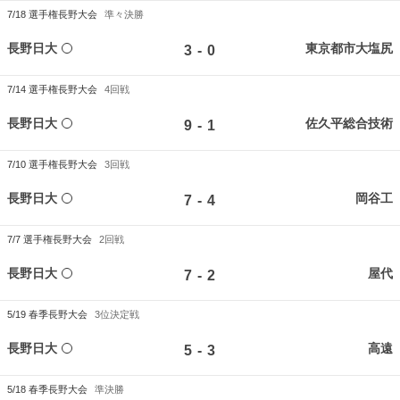
7/18
選手権長野大会
準々決勝
長野日大
東京都市大塩尻
-
3
0
7/14
選手権長野大会
4回戦
長野日大
佐久平総合技術
-
9
1
7/10
選手権長野大会
3回戦
長野日大
岡谷工
-
7
4
7/7
選手権長野大会
2回戦
長野日大
屋代
-
7
2
5/19
春季長野大会
3位決定戦
長野日大
高遠
-
5
3
5/18
春季長野大会
準決勝