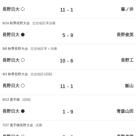
長野日大
篠ノ井
-
11
1
9/14
秋季長野大会
北信地区準決勝
長野日大
長野俊英
-
5
9
9/8
秋季長野大会
北信地区準々決勝
長野日大
長野工
-
10
6
9/3
秋季長野大会
北信地区2回戦
長野日大
飯山
-
11
1
8/13
選手権
2回戦
長野日大
青森山田
-
1
9
7/27
選手権長野大会
決勝