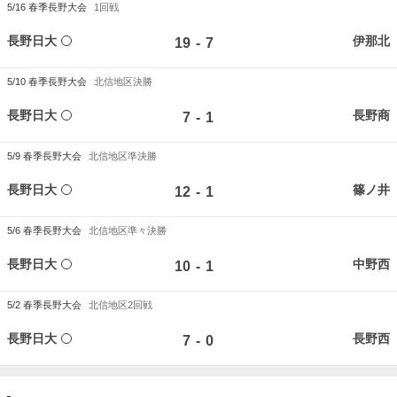
5/16
春季長野大会
1回戦
長野日大
伊那北
-
19
7
5/10
春季長野大会
北信地区決勝
長野日大
長野商
-
7
1
5/9
春季長野大会
北信地区準決勝
長野日大
篠ノ井
-
12
1
5/6
春季長野大会
北信地区準々決勝
長野日大
中野西
-
10
1
5/2
春季長野大会
北信地区2回戦
長野日大
長野西
-
7
0