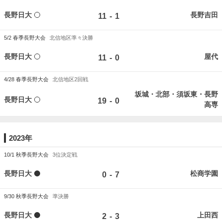
長野日大
長野吉田
-
11
1
5/2
春季長野大会
北信地区準々決勝
長野日大
屋代
-
11
0
4/28
春季長野大会
北信地区2回戦
坂城・北部・須坂東・長野
長野日大
-
19
0
高専
2023年
10/1
秋季長野大会
3位決定戦
長野日大
松商学園
-
0
7
9/30
秋季長野大会
準決勝
長野日大
上田西
-
2
3