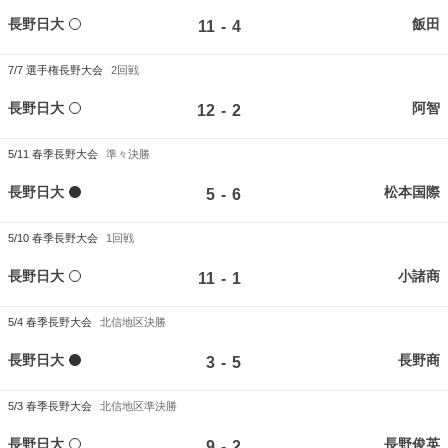
長野日大
飯田
-
11
4
7/7
選手権長野大会
2回戦
長野日大
阿智
-
12
2
5/11
春季長野大会
準々決勝
長野日大
松本国際
-
5
6
5/10
春季長野大会
1回戦
長野日大
小諸商
-
11
1
5/4
春季長野大会
北信地区決勝
長野日大
長野商
-
3
5
5/3
春季長野大会
北信地区準決勝
長野日大
長野俊英
-
9
2