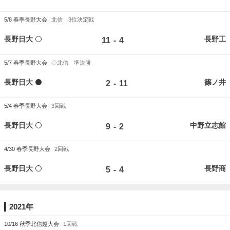
5/8
春季長野大会
北信 3位決定戦
長野日大
長野工
-
11
4
5/7
春季長野大会
◇北信 準決勝
長野日大
篠ノ井
-
2
11
5/4
春季長野大会
3回戦
長野日大
中野立志館
-
9
2
4/30
春季長野大会
2回戦
長野日大
長野商
-
5
4
2021年
10/16
秋季北信越大会
1回戦