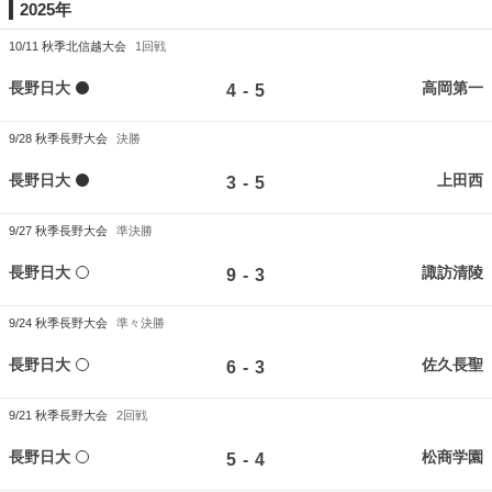
2025年
10/11
秋季北信越大会
1回戦
長野日大
高岡第一
-
4
5
9/28
秋季長野大会
決勝
長野日大
上田西
-
3
5
9/27
秋季長野大会
準決勝
長野日大
諏訪清陵
-
9
3
9/24
秋季長野大会
準々決勝
長野日大
佐久長聖
-
6
3
9/21
秋季長野大会
2回戦
長野日大
松商学園
-
5
4