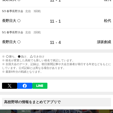
-
11
1
5/3
春季長野大会
北信 3回戦
長野日大
松代
-
11
1
5/1
春季長野大会
北信 2回戦
長野日大
須坂創成
-
11
4
※
勝ち、
負け、
引き分け
※ 校名が変更した高校でも新しい校名で表記しています。
※ 全国大会のデータ、記録は、朝日新聞記事や大会主催者が発行する年史などをもとに
しています。公式記録とは異なる場合があります。
※ 最新6年分の戦績となります。
高校野球の情報をまとめてアプリで