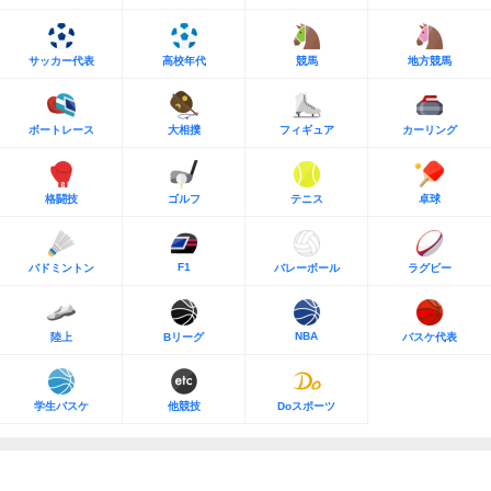
サッカー代表
高校年代
競馬
地方競馬
ボートレース
大相撲
フィギュア
カーリング
格闘技
ゴルフ
テニス
卓球
F1
バドミントン
バレーボール
ラグビー
NBA
陸上
Bリーグ
バスケ代表
学生バスケ
他競技
Doスポーツ