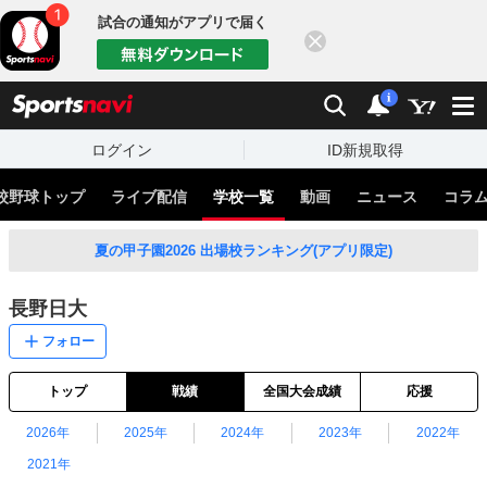
試合の通知がアプリで届く
閉じる
sports
検索
通知
i
ログイン
ID新規取得
校野球トップ
ライブ配信
学校一覧
動画
ニュース
コラ
夏の甲子園2026 出場校ランキング(アプリ限定)
長野日大
フォロー
トップ
戦績
全国大会成績
応援
2026年
2025年
2024年
2023年
2022年
2021年