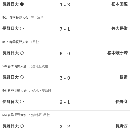
長野日大
松本国際
-
1
3
5/14
春季長野大会
準々決勝
長野日大
佐久長聖
-
7
1
5/13
春季長野大会
1回戦
長野日大
松本蟻ケ崎
-
8
0
5/8
春季長野大会
北信地区決勝
長野日大
長野
-
3
0
5/6
春季長野大会
北信地区準決勝
長野日大
長野商
-
2
1
5/3
春季長野大会
北信地区3回戦
長野日大
長野西
-
3
2