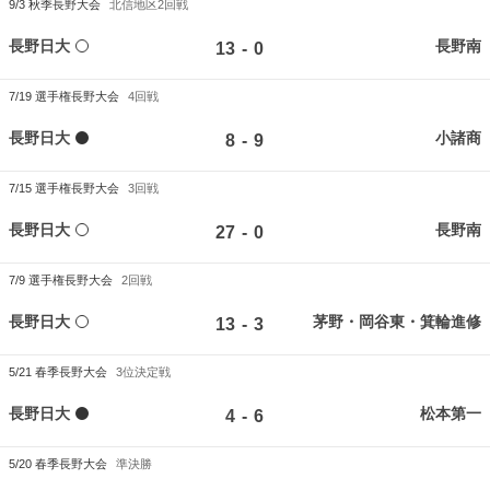
9/3
秋季長野大会
北信地区2回戦
長野日大
長野南
-
13
0
7/19
選手権長野大会
4回戦
長野日大
小諸商
-
8
9
7/15
選手権長野大会
3回戦
長野日大
長野南
-
27
0
7/9
選手権長野大会
2回戦
長野日大
茅野・岡谷東・箕輪進修
-
13
3
5/21
春季長野大会
3位決定戦
長野日大
松本第一
-
4
6
5/20
春季長野大会
準決勝