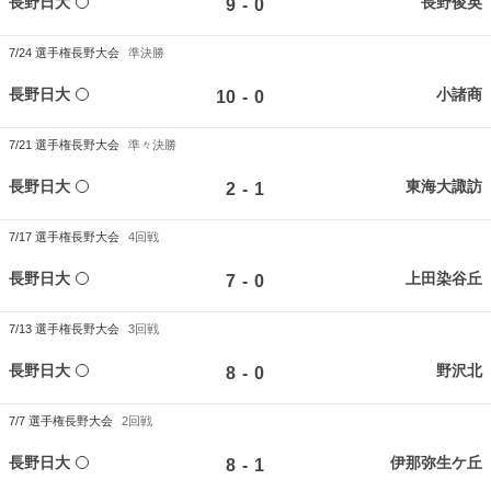
長野日大
長野俊英
-
9
0
7/24
選手権長野大会
準決勝
長野日大
小諸商
-
10
0
7/21
選手権長野大会
準々決勝
長野日大
東海大諏訪
-
2
1
7/17
選手権長野大会
4回戦
長野日大
上田染谷丘
-
7
0
7/13
選手権長野大会
3回戦
長野日大
野沢北
-
8
0
7/7
選手権長野大会
2回戦
長野日大
伊那弥生ケ丘
-
8
1