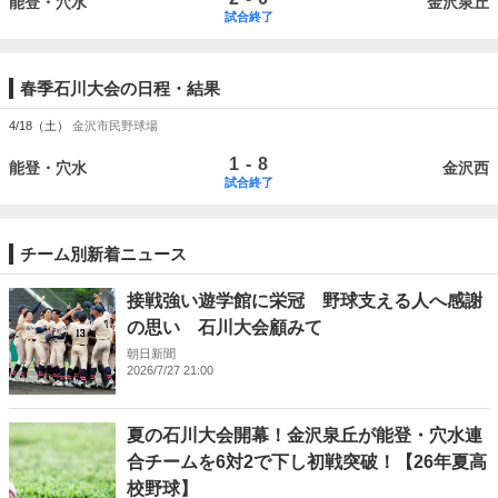
能登・穴水
金沢泉丘
試合終了
春季石川大会の日程・結果
4/18（土）
金沢市民野球場
-
1
8
能登・穴水
金沢西
試合終了
チーム別新着ニュース
接戦強い遊学館に栄冠 野球支える人へ感謝
の思い 石川大会顧みて
朝日新聞
2026/7/27 21:00
夏の石川大会開幕！金沢泉丘が能登・穴水連
合チームを6対2で下し初戦突破！【26年夏高
校野球】