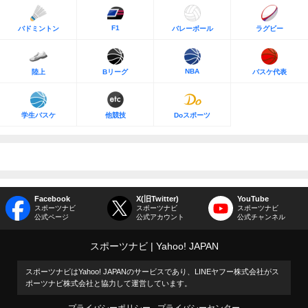
F1
バドミントン
バレーボール
ラグビー
NBA
陸上
Bリーグ
バスケ代表
学生バスケ
他競技
Doスポーツ
Facebook
X(旧Twitter)
YouTube
スポーツナビ
スポーツナビ
スポーツナビ
公式ページ
公式アカウント
公式チャンネル
スポーツナビ
Yahoo! JAPAN
スポーツナビはYahoo! JAPANのサービスであり、LINEヤフー株式会社がス
ポーツナビ株式会社と協力して運営しています。