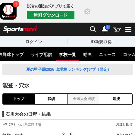
試合の通知がアプリで届く
閉じる
sports
検索
通知
i
ログイン
ID新規取得
校野球トップ
ライブ配信
学校一覧
動画
ニュース
コラ
夏の甲子園2026 出場校ランキング(アプリ限定)
能登・穴水
トップ
戦績
全国大会成績
応援
石川大会の日程・結果
7/9（木）
石川県立野球場
見逃し配信
-
2
6