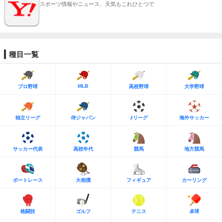
スポーツ情報やニュース、天気もこれひとつで
種目一覧
MLB
プロ野球
高校野球
大学野球
独立リーグ
侍ジャパン
Jリーグ
海外サッカー
サッカー代表
高校年代
競馬
地方競馬
ボートレース
大相撲
フィギュア
カーリング
格闘技
ゴルフ
テニス
卓球