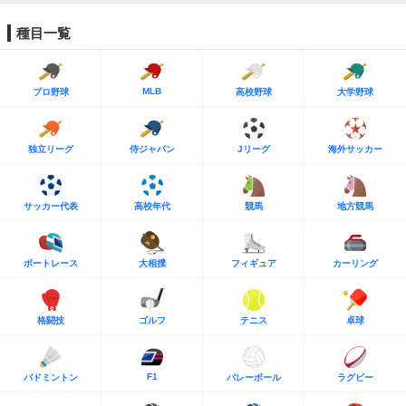
種目一覧
MLB
プロ野球
高校野球
大学野球
独立リーグ
侍ジャパン
Jリーグ
海外サッカー
サッカー代表
高校年代
競馬
地方競馬
ボートレース
大相撲
フィギュア
カーリング
格闘技
ゴルフ
テニス
卓球
F1
バドミントン
バレーボール
ラグビー