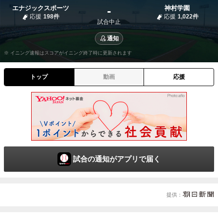
-
エナジックスポーツ
神村学園
応援
198件
応援
1,022件
試合中止
通知
※ イニング速報はスコアがイニング終了時に更新されます
トップ
動画
応援
試合の通知がアプリで届く
提供