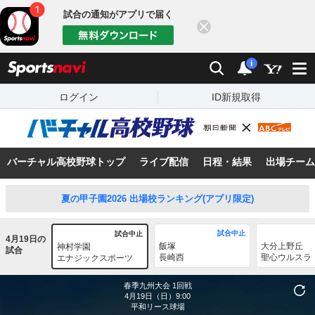
試合の通知がアプリで届く
閉じる
sports
検索
通知
i
ログイン
ID新規取得
バーチャル高校野球トップ
ライブ配信
日程・結果
出場チーム
夏の甲子園2026 出場校ランキング(アプリ限定)
試合中止
試合中止
4月19日の
飯塚
大分上野丘
神村学園
試合
長崎西
聖心ウルスラ
エナジックスポーツ
春季九州大会
1回戦
4月19日（日）9:00
平和リース球場