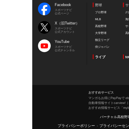
Facebook
野球
サ
スポーツナビ
プロ野球
J
公式ページ
MLB
海
X（旧Twitter）
高校野球
サ
スポーツナビ
公式アカウント
大学野球
高
独立リーグ
YouTube
スポーツナビ
侍ジャパン
公式チャンネル
ライブ
to
おすすめサービス
マンガもお得にPayPayで eboo
自動車情報サイトcarview!
おすすめ情報サービス「mybe
バーチャル高校野
プライバシーポリシー
-
プライバシーセ