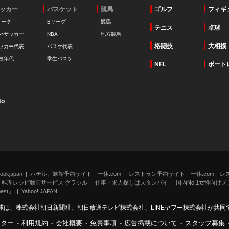
ッカー
バスケット
競馬
ゴルフ
フィギ
リーグ
Bリーグ
競馬
テニス
卓球
外サッカー
NBA
地方競馬
格闘技
大相撲
ッカー代表
バスケ代表
校年代
学生バスケ
NFL
ボート
to
kjapan
ホテル、旅館予約サイト 一休.com
レストラン予約サイト 一休.com レ
料理レシピ動画サービス クラシル
仕事・求人探しはスタンバイ
国内No.1女性向けメデ
st」
Yahoo! JAPAN
球は、株式会社朝日新聞社、朝日放送テレビ株式会社、LINEヤフー株式会社が共同
ンター
-
利用規約
-
会社概要
-
免責事項
-
広告掲載について
-
スタッフ募集