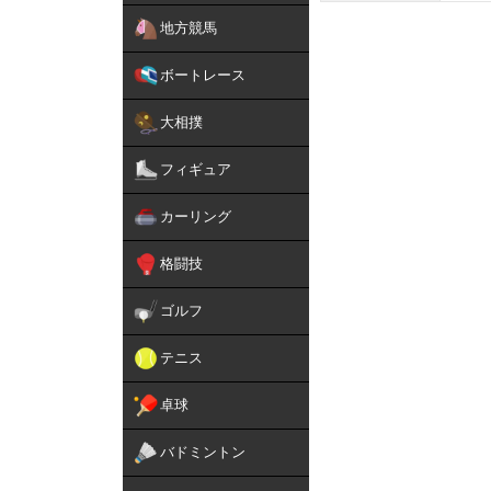
地方競馬
ボートレース
大相撲
フィギュア
カーリング
格闘技
ゴルフ
テニス
卓球
バドミントン