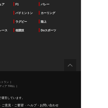
ュア
F1
バレー
バドミントン
カーリング
ラグビー
陸上
レース
他競技
Doスポーツ
ストラン
ィア TRILL
で運営しています。
-
ご意見・ご要望
-
ヘルプ・お問い合わせ