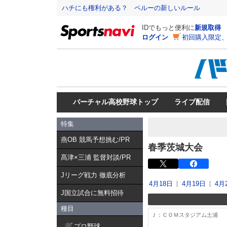
ハチにも権利がある？ ペルーの新しいルール
IDでもっと便利に
新規取得
ログイン
初回購入限定
バーチャル高校野球トップ
ライブ配信
特集
燕OB 競馬予想挑む/PR
春季茨城大会
髙津×三浦 監督対談/PR
Jリーグ戦力 徹底分析
4月18日
4月19日
4月
J国立試合に無料招待
種目
Ｊ：ＣＯＭスタジアム土浦
プロ野球