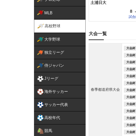
土浦日大
8
MLB
試合
高校野球
大会一覧
大学野球
大会終
独立リーグ
大会終
大会終
侍ジャパン
大会終
大会終
Jリーグ
大会終
春季都道府県大会
大会終
海外サッカー
大会終
大会終
サッカー代表
大会終
高校年代
大会終
大会終
競馬
大会終