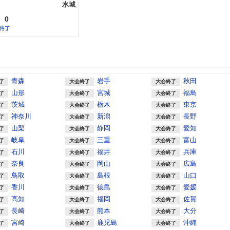
水城
-
0
終了
青森
岩手
秋田
了
大会終了
大会終了
山形
宮城
福島
了
大会終了
大会終了
茨城
栃木
東京
了
大会終了
大会終了
神奈川
新潟
長野
了
大会終了
大会終了
山梨
静岡
愛知
了
大会終了
大会終了
岐阜
三重
富山
了
大会終了
大会終了
石川
福井
兵庫
了
大会終了
大会終了
奈良
岡山
広島
了
大会終了
大会終了
鳥取
島根
山口
了
大会終了
大会終了
香川
徳島
愛媛
了
大会終了
大会終了
高知
福岡
佐賀
了
大会終了
大会終了
長崎
熊本
大分
了
大会終了
大会終了
宮崎
鹿児島
沖縄
了
大会終了
大会終了