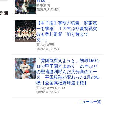
野球
時事通信
2026/8/8 21:52
【甲子園】英明が強豪・関東第
一を撃破 １５年ぶり夏初戦突
破も香川監督「切り替えて
次！」
東スポWEB
2026/8/8 21:50
「雰囲気変えようと」初球150キ
ロで甲子園どよめく 29年ぶり
の聖地勝利呼んだ大分商のエー
ス 平田玲翔が変わった1月の転
機【全国高校野球選手権】
西スポWEB OTTO!
2026/8/8 21:49
ニュース一覧