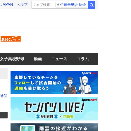
! JAPAN
ヘルプ
伊達朱里紗 結婚
検索
女子高校野球
動画
ニュース
コラム
通知