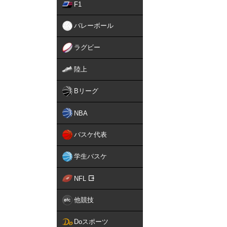
F1
バレーボール
ラグビー
陸上
Bリーグ
NBA
バスケ代表
学生バスケ
NFL
他競技
Doスポーツ