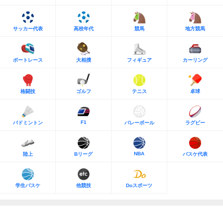
サッカー代表
高校年代
競馬
地方競馬
ボートレース
大相撲
フィギュア
カーリング
格闘技
ゴルフ
テニス
卓球
F1
バドミントン
バレーボール
ラグビー
NBA
陸上
Bリーグ
バスケ代表
学生バスケ
他競技
Doスポーツ