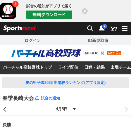
試合の通知がアプリで届く
閉じる
sports
検索
通知
i
ログイン
ID新規取得
バーチャル高校野球トップ
ライブ配信
日程・結果
出場チーム
夏の甲子園2026 出場校ランキング(アプリ限定)
春季長崎大会
試合の通知
決勝