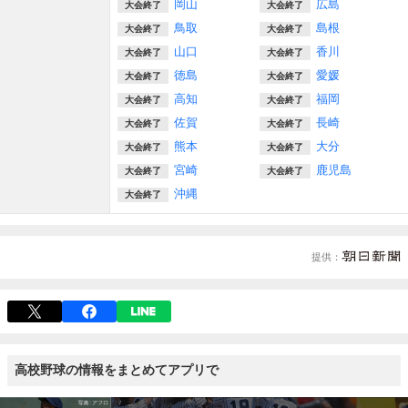
岡山
広島
大会終了
大会終了
鳥取
島根
大会終了
大会終了
山口
香川
大会終了
大会終了
徳島
愛媛
大会終了
大会終了
高知
福岡
大会終了
大会終了
佐賀
長崎
大会終了
大会終了
熊本
大分
大会終了
大会終了
宮崎
鹿児島
大会終了
大会終了
沖縄
大会終了
提供
高校野球の情報をまとめてアプリで