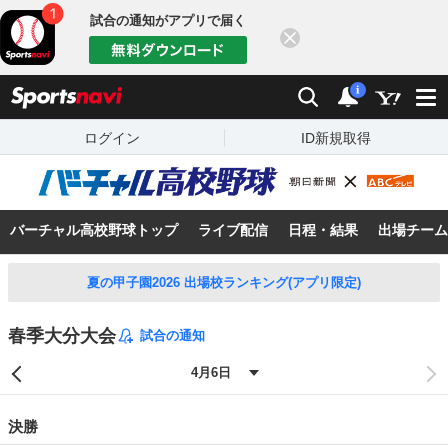
試合の通知がアプリで届く
閉じる
sports
検索
通知
i
ログイン
ID新規取得
バーチャル高校野球トップ
ライブ配信
日程・結果
出場チーム
夏の甲子園2026 出場校ランキング(アプリ限定)
春季大分大会
試合の通知
決勝