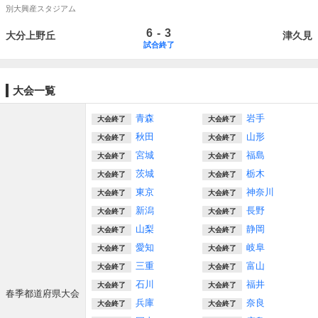
別大興産スタジアム
-
6
3
大分上野丘
津久見
試合終了
大会一覧
青森
岩手
大会終了
大会終了
秋田
山形
大会終了
大会終了
宮城
福島
大会終了
大会終了
茨城
栃木
大会終了
大会終了
東京
神奈川
大会終了
大会終了
新潟
長野
大会終了
大会終了
山梨
静岡
大会終了
大会終了
愛知
岐阜
大会終了
大会終了
三重
富山
大会終了
大会終了
石川
福井
大会終了
大会終了
春季都道府県大会
兵庫
奈良
大会終了
大会終了