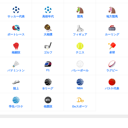
サッカー代表
高校年代
競馬
地方競馬
ボートレース
大相撲
フィギュア
カーリング
格闘技
ゴルフ
テニス
卓球
F1
バドミントン
バレーボール
ラグビー
NBA
陸上
Bリーグ
バスケ代表
学生バスケ
他競技
Doスポーツ