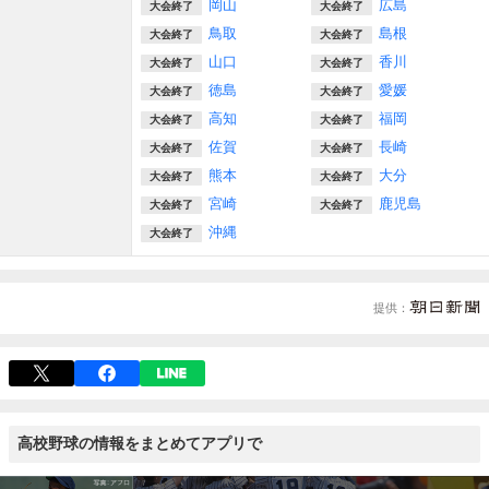
岡山
広島
大会終了
大会終了
鳥取
島根
大会終了
大会終了
山口
香川
大会終了
大会終了
徳島
愛媛
大会終了
大会終了
高知
福岡
大会終了
大会終了
佐賀
長崎
大会終了
大会終了
熊本
大分
大会終了
大会終了
宮崎
鹿児島
大会終了
大会終了
沖縄
大会終了
提供
高校野球の情報をまとめてアプリで