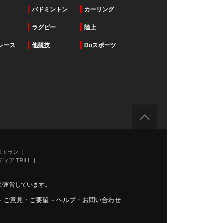
バドミントン
カーリング
ラグビー
陸上
レース
他競技
Doスポーツ
ストラン
ィア TRILL
で運営しています。
-
ご意見・ご要望
-
ヘルプ・お問い合わせ