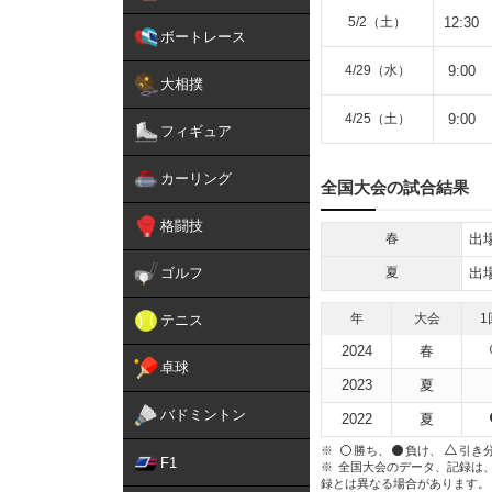
5/2（土）
12:30
ボートレース
4/29（水）
9:00
大相撲
4/25（土）
9:00
フィギュア
カーリング
全国大会の試合結果
格闘技
春
出場
ゴルフ
夏
出場
年
大会
1
テニス
2024
春
卓球
2023
夏
バドミントン
2022
夏
勝ち、
負け、
引き
F1
全国大会のデータ、記録は
録とは異なる場合があります。