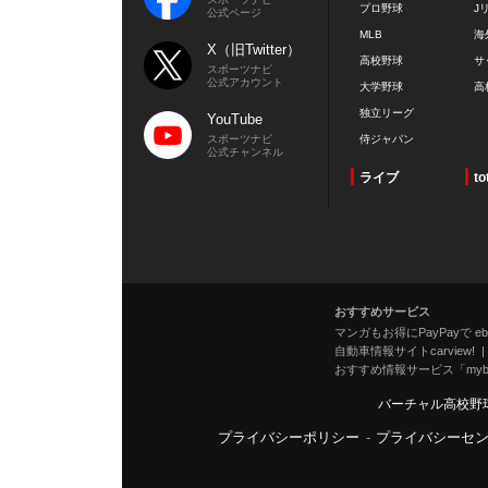
プロ野球
J
公式ページ
MLB
海
X（旧Twitter）
高校野球
サ
スポーツナビ
公式アカウント
大学野球
高
独立リーグ
YouTube
スポーツナビ
侍ジャパン
公式チャンネル
ライブ
to
おすすめサービス
マンガもお得にPayPayで eboo
自動車情報サイトcarview!
おすすめ情報サービス「mybe
バーチャル高校野
プライバシーポリシー
-
プライバシーセ