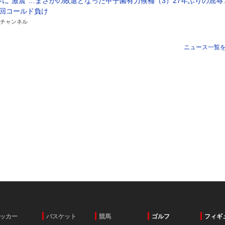
に“激震”…まさかの敗退となった甲子園有力候補（3）27年ぶりの屈辱
7回コールド負け
チャンネル
ニュース一覧
ッカー
バスケット
競馬
ゴルフ
フィギ