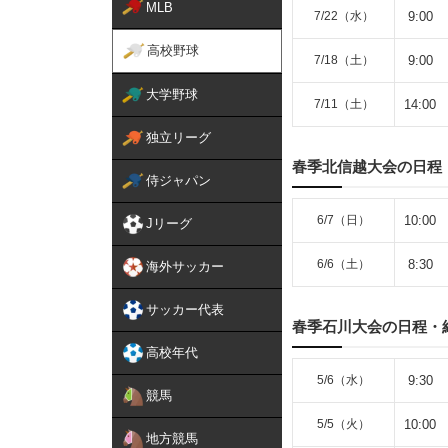
MLB
7/22（水）
9:00
高校野球
7/18（土）
9:00
大学野球
7/11（土）
14:00
独立リーグ
春季北信越大会の日程
侍ジャパン
6/7（日）
10:00
Jリーグ
6/6（土）
8:30
海外サッカー
サッカー代表
春季石川大会の日程・
高校年代
5/6（水）
9:30
競馬
5/5（火）
10:00
地方競馬