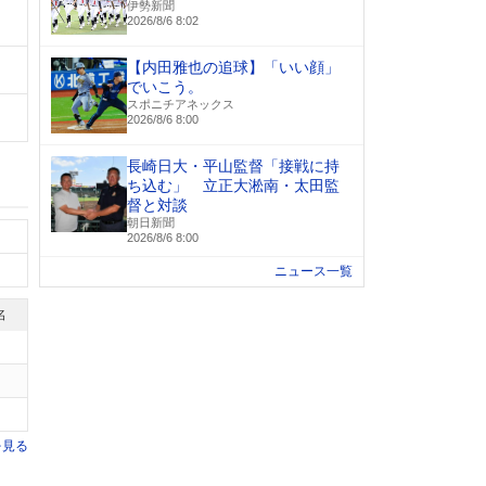
伊勢新聞
2026/8/6 8:02
【内田雅也の追球】「いい顔」
でいこう。
スポニチアネックス
2026/8/6 8:00
長崎日大・平山監督「接戦に持
ち込む」 立正大淞南・太田監
督と対談
朝日新聞
2026/8/6 8:00
ニュース一覧
名
を見る