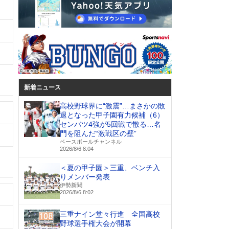
新着ニュース
高校野球界に“激震”…まさかの敗
退となった甲子園有力候補（6）
センバツ4強が5回戦で散る…名
門を阻んだ“激戦区の壁”
ベースボールチャンネル
2026/8/6 8:04
＜夏の甲子園＞三重、ベンチ入
りメンバー発表
伊勢新聞
2026/8/6 8:02
三重ナイン堂々行進 全国高校
野球選手権大会が開幕