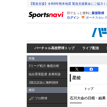
【緊急支援】令和8年熊本地震 緊急支援募金にご協力く
IDでもっと便利に
新規取得
ログイン
ボーナスセレク
バーチャル高校野球トップ
ライブ配信
特集
Jリーグ戦力 徹底分析
仙台育英監督 名将対談
星稜
J国立試合に無料招待
トップ
種目
石川大会の日程・結果
プロ野球