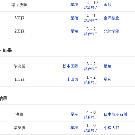
3
-
10
準々決勝
星稜
金沢
試合終了
4
-
1
3回戦
星稜
金沢桜丘
試合終了
6
-
2
2回戦
星稜
北陸学院
試合終了
・結果
5
-
2
準決勝
松本国際
星稜
試合終了
1
-
2
1回戦
上田西
星稜
試合終了
結果
4
-
0
決勝
星稜
日本航空石川
試合終了
1
-
0
準決勝
星稜
小松大谷
試合終了