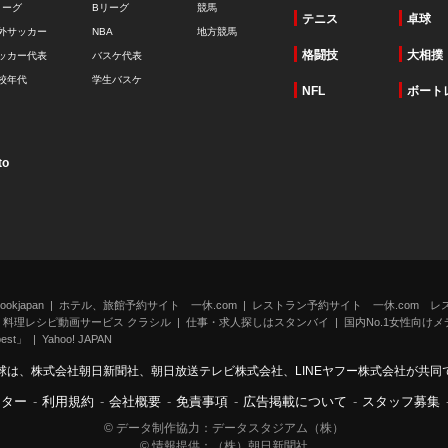
リーグ
Bリーグ
競馬
テニス
卓球
外サッカー
NBA
地方競馬
格闘技
大相撲
ッカー代表
バスケ代表
校年代
学生バスケ
NFL
ボート
to
kjapan
ホテル、旅館予約サイト 一休.com
レストラン予約サイト 一休.com レ
料理レシピ動画サービス クラシル
仕事・求人探しはスタンバイ
国内No.1女性向けメデ
st」
Yahoo! JAPAN
球は、株式会社朝日新聞社、朝日放送テレビ株式会社、LINEヤフー株式会社が共同
ンター
-
利用規約
-
会社概要
-
免責事項
-
広告掲載について
-
スタッフ募集
© データ制作協力：データスタジアム（株）
© 情報提供：（株）朝日新聞社