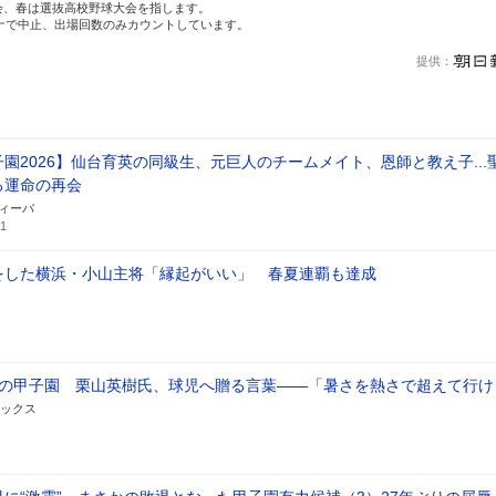
会、春は選抜高校野球大会を指します。
ロナで中止、出場回数のみカウントしています。
提供
園2026】仙台育英の同級生、元巨人のチームメイト、恩師と教え子...
る運命の再会
ティーバ
51
をした横浜・小山主将「縁起がいい」 春夏連覇も達成
夏の甲子園 栗山英樹氏、球児へ贈る言葉――「暑さを熱さで超えて行け
ックス