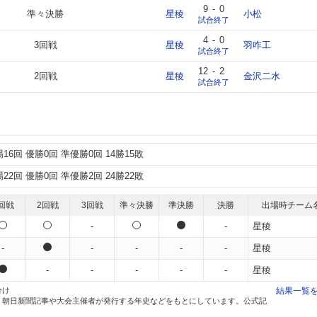
9
-
0
準々決勝
星稜
小松
試合終了
4
-
0
3回戦
星稜
羽咋工
試合終了
12
-
2
2回戦
星稜
金沢二水
試合終了
16回 優勝0回 準優勝0回 14勝15敗
22回 優勝0回 準優勝2回 24勝22敗
回戦
2回戦
3回戦
準々決勝
準決勝
決勝
出場時チーム
-
-
星稜
-
-
-
-
-
星稜
-
-
-
-
-
星稜
分け
結果一覧
、朝日新聞記事や大会主催者が発行する年史などをもとにしています。公式記