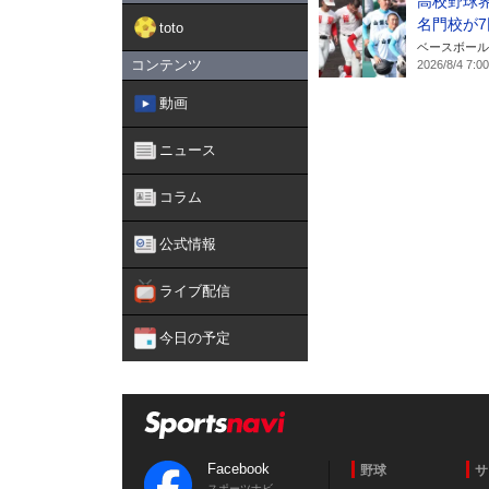
高校野球界
名門校が
toto
ベースボール
コンテンツ
2026/8/4 7:00
動画
ニュース
コラム
公式情報
ライブ配信
今日の予定
Facebook
野球
サ
スポーツナビ