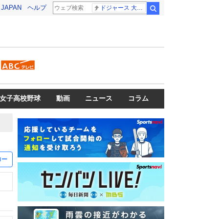
! JAPAN
ヘルプ
ドジャース 大谷翔平
検索
女子高校野球
動画
ニュース
コラム
ロー