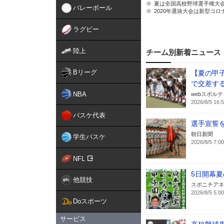
夏は全国高校野球選手権大
バレーボール
2020年選抜大会は新型コ
ラグビー
陸上
チーム別新着ニュース
Bリーグ
【夏の甲子
で交差す
NBA
webスポル
2026/8/5 16:
バスケ代表
選手宣誓
朝日新聞
学生バスケ
2026/8/5 7:00
NFL
5日開幕
他競技
スポニチアネ
2026/8/5 5:00
Doスポーツ
サービス