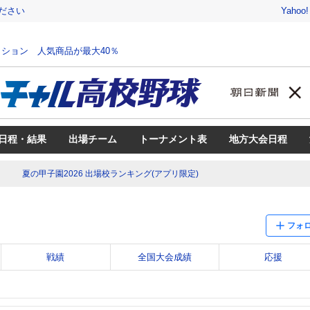
ださい
Yahoo
ション 人気商品が最大40％
日程・結果
出場チーム
トーナメント表
地方大会日程
夏の甲子園2026 出場校ランキング(アプリ限定)
フォ
戦績
全国大会成績
応援