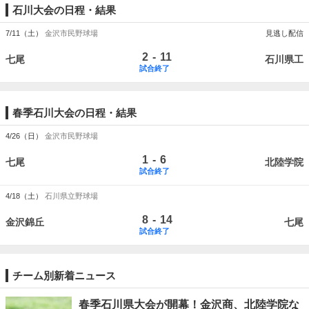
石川大会の日程・結果
7/11（土）
金沢市民野球場
見逃し配信
-
2
11
七尾
石川県工
試合終了
春季石川大会の日程・結果
4/26（日）
金沢市民野球場
-
1
6
七尾
北陸学院
試合終了
4/18（土）
石川県立野球場
-
8
14
金沢錦丘
七尾
試合終了
チーム別新着ニュース
春季石川県大会が開幕！金沢商、北陸学院な