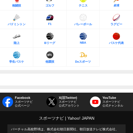
格闘技
ゴルフ
テニス
卓球
F1
バドミントン
バレーボール
ラグビー
NBA
陸上
Bリーグ
バスケ代表
学生バスケ
他競技
Doスポーツ
Facebook
X(旧Twitter)
YouTube
スポーツナビ
スポーツナビ
スポーツナビ
公式ページ
公式アカウント
公式チャンネル
スポーツナビ
Yahoo! JAPAN
バーチャル高校野球は、株式会社朝日新聞社、朝日放送テレビ株式会社、