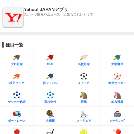
Yahoo! JAPANアプリ
スポーツ情報やニュース、天気もこれひとつで
種目一覧
MLB
プロ野球
高校野球
大学野球
独立リーグ
侍ジャパン
Jリーグ
海外サッカー
サッカー代表
高校年代
競馬
地方競馬
ボートレース
大相撲
フィギュア
カーリング