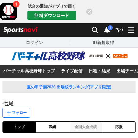
試合の通知がアプリで届く
閉じる
sports
検索
通知
i
ログイン
ID新規取得
バーチャル高校野球トップ
ライブ配信
日程・結果
出場チーム
夏の甲子園2026 出場校ランキング(アプリ限定)
七尾
フォロー
トップ
戦績
全国大会成績
応援