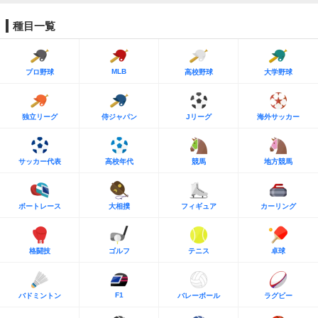
種目一覧
MLB
プロ野球
高校野球
大学野球
独立リーグ
侍ジャパン
Jリーグ
海外サッカー
サッカー代表
高校年代
競馬
地方競馬
ボートレース
大相撲
フィギュア
カーリング
格闘技
ゴルフ
テニス
卓球
F1
バドミントン
バレーボール
ラグビー