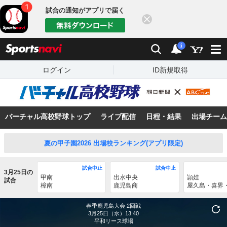
試合の通知がアプリで届く
閉じる
sports
検索
通知
i
ログイン
ID新規取得
バーチャル高校野球トップ
ライブ配信
日程・結果
出場チーム
夏の甲子園2026 出場校ランキング(アプリ限定)
試合中止
試合中止
3月25日の
甲南
出水中央
頴娃
試合
樟南
鹿児島商
屋久島・喜界
春季鹿児島大会
2回戦
3月25日（水）13:40
平和リース球場