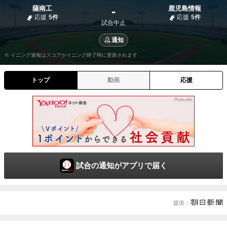
-
薩南工
鹿児島情報
応援
5件
応援
5件
試合中止
通知
※ イニング速報はスコアがイニング終了時に更新されます
トップ
動画
応援
試合の通知がアプリで届く
提供