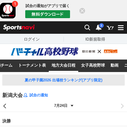
試合の通知がアプリで届く
閉じる
sports
検索
通知
i
ログイン
ID新規取得
場チーム
トーナメント表
地方大会日程
女子高校野球
動画
夏の甲子園2026 出場校ランキング(アプリ限定)
新潟大会
試合の通知
決勝