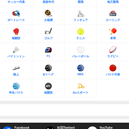
サッカー代表
高校年代
競馬
地方競馬
ボートレース
大相撲
フィギュア
カーリング
格闘技
ゴルフ
テニス
卓球
F1
バドミントン
バレーボール
ラグビー
NBA
陸上
Bリーグ
バスケ代表
学生バスケ
他競技
Doスポーツ
Facebook
X(旧Twitter)
YouTube