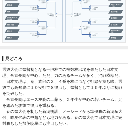
見どころ
選抜大会に県勢初となる一般枠での複数校出場を果たした日本文
理、帝京長岡が中心。ただ、力のあるチームが多く、混戦模様だ。

　日本文理は、秦、渡部の３、４番を核につなぐ打線が持ち味。選
抜でも高知農に１０安打で８得点し、県勢として１５年ぶりに初戦
を突破した。

　帝京長岡はエース左腕の工藤ら、２年生が中心の若いチーム。足
を絡めた攻撃で得点を重ねる。

　春の県大会を制した新潟明訓、ノーシードから準優勝の新潟産大
付、昨夏代表の中越なども地力がある。春の県大会で日本文理に完
封勝ちした加茂暁星にも注目したい。