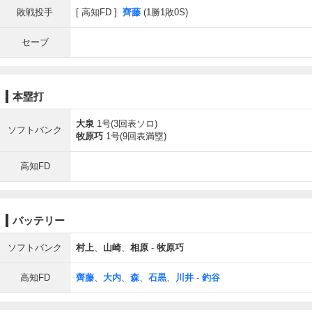
敗戦投手
高知FD
齊藤
(1勝1敗0S)
セーブ
本塁打
大泉
1号(3回表ソロ)
ソフトバンク
牧原巧
1号(9回表満塁)
高知FD
バッテリー
ソフトバンク
村上
、
山崎
、
相原
-
牧原巧
高知FD
齊藤
、
大内
、
森
、
石黒
、
川井
-
釣谷