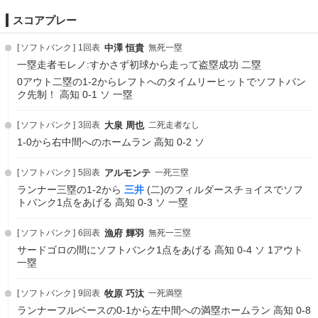
スコアプレー
ソフトバンク
1回表
中澤 恒貴
無死一塁
一塁走者モレノ:すかさず初球から走って盗塁成功 二塁
0アウト二塁の1-2からレフトへのタイムリーヒットでソフトバン
ク先制！ 高知 0-1 ソ 一塁
ソフトバンク
3回表
大泉 周也
二死走者なし
1-0から右中間へのホームラン 高知 0-2 ソ
ソフトバンク
5回表
アルモンテ
一死三塁
ランナー三塁の1-2から
三井
(二)のフィルダースチョイスでソフ
トバンク1点をあげる 高知 0-3 ソ 一塁
ソフトバンク
6回表
漁府 輝羽
無死一三塁
サードゴロの間にソフトバンク1点をあげる 高知 0-4 ソ 1アウト
一塁
ソフトバンク
9回表
牧原 巧汰
一死満塁
ランナーフルベースの0-1から左中間への満塁ホームラン 高知 0-8