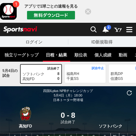
アプリで1球ごとの速報を見る
閉じる
sports
検索
通知
i
ログイン
ID新規取得
独立リーグトップ
日程・結果
順位表
個人成績
動画
試合中止
試合終了
5月4日の
8
福島RH
群馬DP
ソフトバンク
試合
0
千葉SS
信濃GS
高知FD
四国ILplus
NPBチャレンジカップ
5月4日（月）18:00
日本トーター野球場
0
-
8
試合終了
高知FD
ソフトバンク