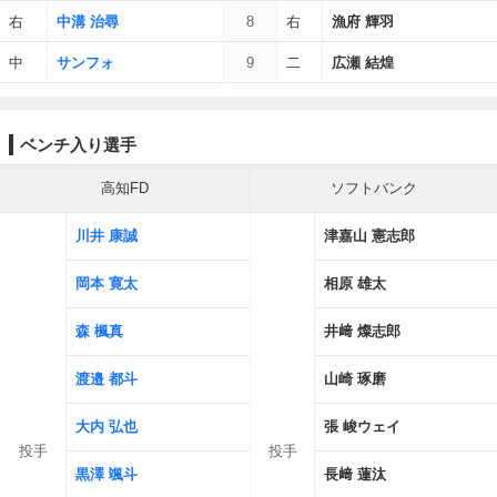
右
中溝 治尋
8
右
漁府 輝羽
中
サンフォ
9
二
広瀬 結煌
ベンチ入り選手
高知FD
ソフトバンク
川井 康誠
津嘉山 憲志郎
岡本 寛太
相原 雄太
森 楓真
井﨑 燦志郎
渡邉 都斗
山崎 琢磨
大内 弘也
張 峻ウェイ
投手
投手
黒澤 颯斗
長﨑 蓮汰