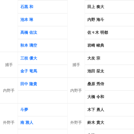
石黒 和
田上 奏大
池本 琳
内野 海斗
髙橋 佑汰
佐々木 明都
秋本 璃空
岩崎 峻典
三枝 優大
大友 宗
捕手
捕手
金子 竜馬
池田 栞太
田中 隆貴
桑原 秀侍
内野手
内野手
大橋 令和
斗夢
木下 勇人
外野手
南 雅人
外野手
鈴木 貴大