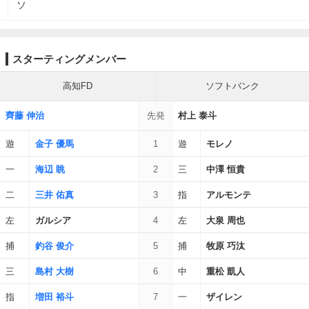
ソ
スターティングメンバー
高知FD
ソフトバンク
齊藤 伸治
先発
村上 泰斗
遊
金子 優馬
1
遊
モレノ
一
海辺 眺
2
三
中澤 恒貴
二
三井 佑真
3
指
アルモンテ
左
ガルシア
4
左
大泉 周也
捕
釣谷 俊介
5
捕
牧原 巧汰
三
島村 大樹
6
中
重松 凱人
指
増田 裕斗
7
一
ザイレン