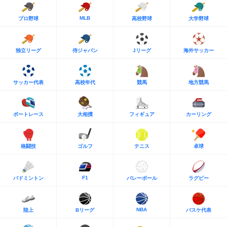
MLB
プロ野球
高校野球
大学野球
独立リーグ
侍ジャパン
Jリーグ
海外サッカー
サッカー代表
高校年代
競馬
地方競馬
ボートレース
大相撲
フィギュア
カーリング
格闘技
ゴルフ
テニス
卓球
F1
バドミントン
バレーボール
ラグビー
NBA
陸上
Bリーグ
バスケ代表