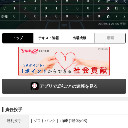
1
2
3
4
5
6
7
8
9
計
安
失
1
0
1
0
1
1
0
0
4
8
12
0
ソ
0
0
0
0
0
0
0
0
0
0
7
2
高知
2026/5/4 21:05
トップ
テキスト速報
出場成績
動画
アプリで1球ごとの速報を見る
責任投手
勝利投手
ソフトバンク
山崎
(1勝0敗0S)