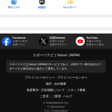
学生バスケ
他競技
Doスポーツ
Facebook
X(旧Twitter)
YouTube
スポーツナビ
スポーツナビ
スポーツナビ
公式ページ
公式アカウント
公式チャンネル
スポーツナビ
Yahoo! JAPAN
スポーツナビはYahoo! JAPANのサービスであり、LINEヤフー株式会社がス
ポーツナビ株式会社と協力して運営しています。
プライバシーポリシー
プライバシーセンター
規約
会社概要
免責事項
広告掲載について
スタッフ募集
ご意見・ご要望
ヘルプ
© DataStadium Inc.
© Sportsnavi
© LY Corporation