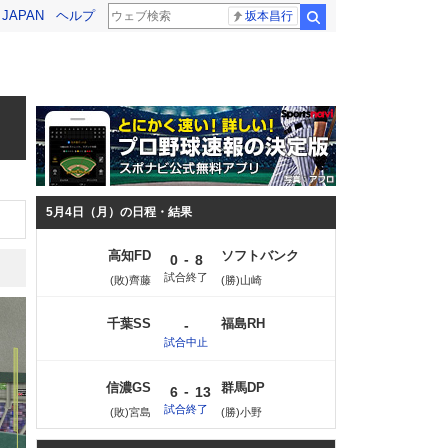
! JAPAN
ヘルプ
坂本昌行
検索
5月4日（月）の日程・結果
高知FD
ソフトバンク
-
0
8
試合終了
(敗)齊藤
(勝)山崎
千葉SS
福島RH
-
試合中止
信濃GS
群馬DP
-
6
13
試合終了
(敗)宮島
(勝)小野