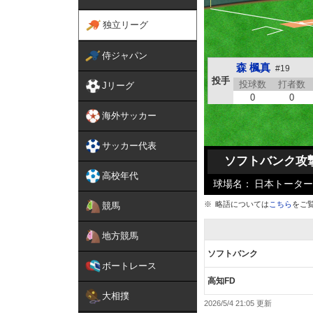
独立リーグ
侍ジャパン
森 楓真
#19
投手
投球数
打者数
Jリーグ
0
0
海外サッカー
サッカー代表
ソフトバンク攻
高校年代
球場名：
日本トーター
略語については
こちら
をご
競馬
地方競馬
ソフトバンク
ボートレース
高知FD
大相撲
2026/5/4 21:05