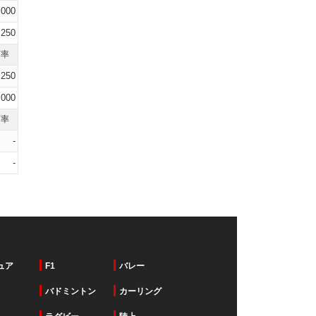
.000
.250
打率
.250
.000
打率
-
-
ュア
F1
バレー
バドミントン
カーリング