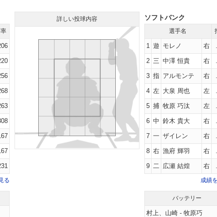
ソフトバンク
詳しい投球内容
打率
選手名
206
1
遊
モレノ
右
220
2
三
中澤 恒貴
右
256
3
指
アルモンテ
右
268
4
左
大泉 周也
左
263
5
捕
牧原 巧汰
左
308
6
中
鈴木 貴大
右
167
7
一
ザイレン
右
167
8
右
漁府 輝羽
右
231
9
二
広瀬 結煌
右
見る
成績
バッテリー
村上
、
山崎
-
牧原巧