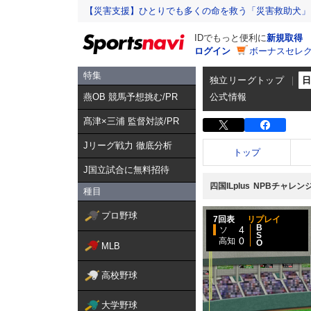
【災害支援】ひとりでも多くの命を救う「災害救助犬」
IDでもっと便利に
新規取得
ログイン
ボーナスセレク
特集
独立リーグトップ
燕OB 競馬予想挑む/PR
公式情報
髙津×三浦 監督対談/PR
Jリーグ戦力 徹底分析
トップ
J国立試合に無料招待
四国ILplus
NPBチャレン
種目
プロ野球
7回表
リプレイ
B
4
ソ
S
0
高知
O
MLB
高校野球
大学野球