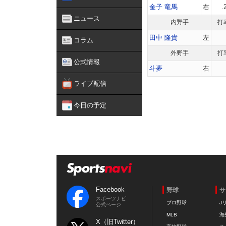
金子 竜馬
右
.
ニュース
内野手
打
田中 隆貴
左
コラム
外野手
打
公式情報
斗夢
右
ライブ配信
今日の予定
Facebook
野球
サ
スポーツナビ
プロ野球
J
公式ページ
MLB
海
X（旧Twitter）