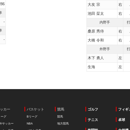
286
大友 宗
右
率
池田 栞太
右
-
内野手
率
桑原 秀侍
右
-
大橋 令和
右
外野手
木下 勇人
左
生海
左
ッカー
バスケット
競馬
ゴルフ
フィギ
リーグ
Bリーグ
競馬
テニス
卓球
外サッカー
NBA
地方競馬