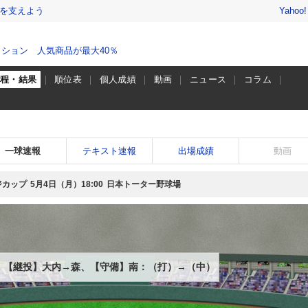
を支えよう
Yahoo
ション 人気商品が最大40％
日程・結果
順位表
個人成績
動画
ニュース
コラム
一球速報
テキスト速報
出場成績
動画
ジカップ
5月4日（月）
日本トーター野球場
18:00
【継投】大内→森、【守備】南：（打）→（中）