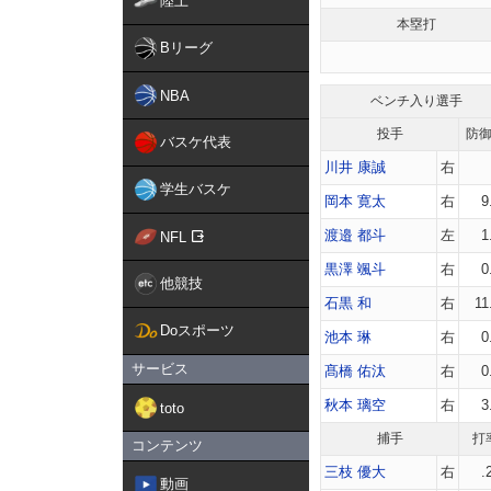
陸上
本塁打
Bリーグ
NBA
ベンチ入り選手
投手
防
バスケ代表
川井 康誠
右
学生バスケ
岡本 寛太
右
9
渡邉 都斗
左
1
NFL
黒澤 颯斗
右
0
他競技
石黒 和
右
11
Doスポーツ
池本 琳
右
0
サービス
髙橋 佑汰
右
0
秋本 璃空
右
3
toto
捕手
打
コンテンツ
三枝 優大
右
.
動画