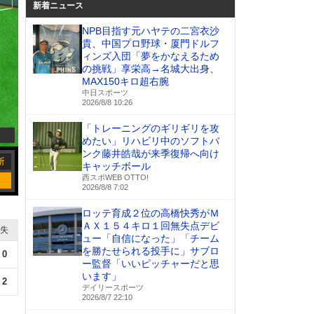
新着ニュース
NPB目指す元ハヤテの二宮衣沙
貴、中国プロ野球・厦門ドルフ
ィンズ入団「夢をかなえるため
の挑戦」享栄高→名城大出身、
MAX150キロ超右腕
中日スポーツ
2026/8/8 10:26
「トレーニングのギリギリを攻
めたい」リハビリ中のソフトバ
ンク藤井皓哉が来季復帰へ向け
キャッチボール
西スポWEB OTTO!
2026/8/8 7:02
ロッテ育成２位の高橋快秀がＭ
ＡＸ１５４キロ１回無失点デビ
失
ュー「自信になった」「チーム
を勝たせられる投手に」サブロ
0
ー監督「いいピッチャーだと思
います」
2
デイリースポーツ
2026/8/7 22:10