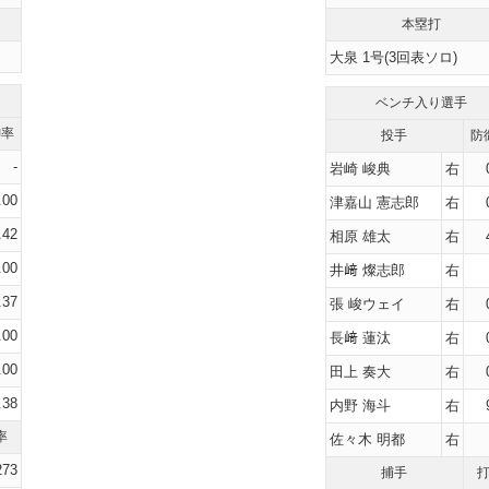
本塁打
大泉
1号(3回表ソロ)
ベンチ入り選手
御率
投手
防
-
岩崎 峻典
右
.00
津嘉山 憲志郎
右
.42
相原 雄太
右
.00
井﨑 燦志郎
右
.37
張 峻ウェイ
右
.00
長﨑 蓮汰
右
.00
田上 奏大
右
.38
内野 海斗
右
率
佐々木 明都
右
273
捕手