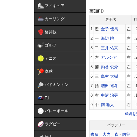
フィギュア
高知FD
カーリング
選手名
1
遊
金子 優馬
左
.
格闘技
2
一
海辺 眺
左
.
ゴルフ
3
二
三井 佑真
左
.
4
左
ガルシア
右
.
テニス
5
捕
釣谷 俊介
左
.
卓球
6
三
島村 大樹
左
.
バドミントン
7
指
増田 裕斗
左
.
8
右
中溝 治尋
左
.
F1
9
中
南 雅人
右
.
バレーボール
成績を
ラグビー
バッテリー
齊藤
、
大内
、
森
-
釣谷