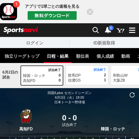
アプリで1球ごとの速報を見る
閉じる
sports
検索
通知
i
ログイン
ID新規取得
独立リーグトップ
日程・結果
順位表
個人成績
動画
試合終了
試合終了
6月2日の
2
0
群馬DP
和歌山W
韓国・ロッテ
試合
1
0
信濃GS
大阪ZB
高知FD
四国ILplus
セカンドシーズン
6月2日（火）18:00
日本トーター野球場
0
-
0
試合終了
高知FD
韓国・ロッテ