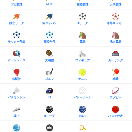
MLB
プロ野球
高校野球
大学野球
独立リーグ
侍ジャパン
Jリーグ
海外サッカー
サッカー代表
高校年代
競馬
地方競馬
ボートレース
大相撲
フィギュア
カーリング
格闘技
ゴルフ
テニス
卓球
F1
バドミントン
バレーボール
ラグビー
NBA
陸上
Bリーグ
バスケ代表