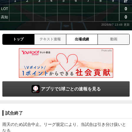
1
2
3
4
5
6
7
8
9
計
0
LOT
0
高知
2026/8/7 13:48
トップ
テキスト速報
出場成績
動画
アプリで1球ごとの速報を見る
試合終了
雨天のため試合中止。リーグ規定により、当試合は引き分け扱いと
なる