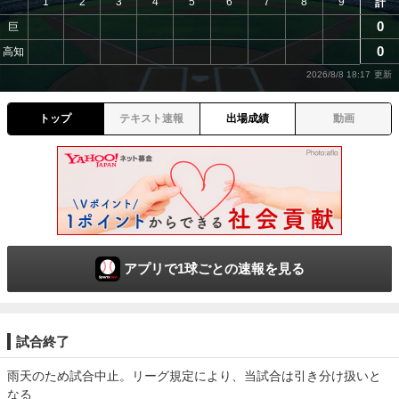
1
2
3
4
5
6
7
8
9
計
0
巨
0
高知
2026/8/8 18:17
トップ
テキスト速報
出場成績
動画
アプリで1球ごとの速報を見る
試合終了
雨天のため試合中止。リーグ規定により、当試合は引き分け扱いと
なる