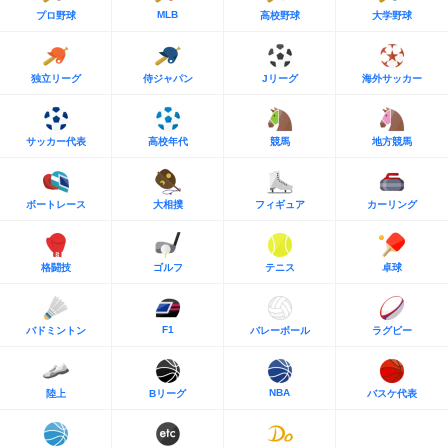
MLB
プロ野球
高校野球
大学野球
独立リーグ
侍ジャパン
Jリーグ
海外サッカー
サッカー代表
高校年代
競馬
地方競馬
ボートレース
大相撲
フィギュア
カーリング
格闘技
ゴルフ
テニス
卓球
F1
バドミントン
バレーボール
ラグビー
NBA
陸上
Bリーグ
バスケ代表