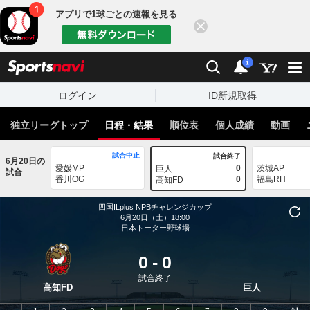
アプリで1球ごとの速報を見る
閉じる
sports
検索
通知
i
ログイン
ID新規取得
独立リーグトップ
日程・結果
順位表
個人成績
動画
試合中止
試合終了
6月20日の
愛媛MP
0
茨城AP
巨人
試合
香川OG
0
福島RH
高知FD
四国ILplus
NPBチャレンジカップ
6月20日（土）18:00
日本トーター野球場
0
-
0
試合終了
高知FD
巨人