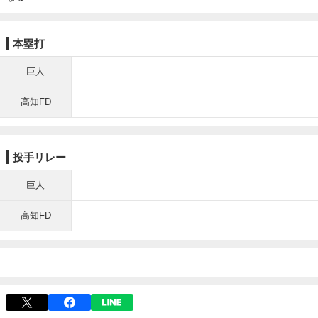
本塁打
巨人
高知FD
投手リレー
巨人
高知FD