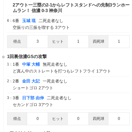
2アウト一三塁の2-1からレフトスタンドへの先制3ランホー
ムラン！ 信濃 0-3 神奈川
6番
玉城 琉
二死走者なし
6：
空振りの三振を喫する 3アウト
得点
3
ヒット
1
四死球
1
1回裏信濃GSの攻撃
1番
中塚 大輔
無死走者なし
1：
ど真ん中のストレートを打つもレフトフライ 1アウト
2番
金田 大記
一死走者なし
2：
ショートゴロ 2アウト
3番
日下部 由伸
二死走者なし
3：
セカンドゴロ 3アウト
得点
0
ヒット
0
四死球
0