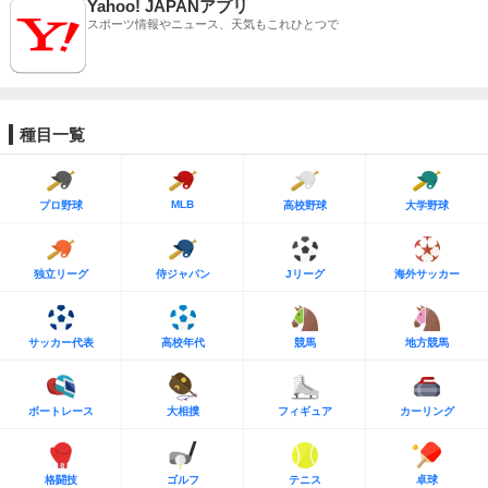
Yahoo! JAPANアプリ
スポーツ情報やニュース、天気もこれひとつで
種目一覧
MLB
プロ野球
高校野球
大学野球
独立リーグ
侍ジャパン
Jリーグ
海外サッカー
サッカー代表
高校年代
競馬
地方競馬
ボートレース
大相撲
フィギュア
カーリング
格闘技
ゴルフ
テニス
卓球