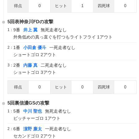
得点
0
ヒット
1
四死球
0
5回表神奈川FDの攻撃
9番
井上 翼
無死走者なし
1：
外角低めの真っ直ぐを打つもライトフライ 1アウト
1番
小田倉 優斗
一死走者なし
2：
ショートゴロ 2アウト
2番
内藤 真
二死走者なし
3：
ショートゴロ 3アウト
得点
0
ヒット
0
四死球
0
5回裏信濃GSの攻撃
5番
中川 聖也
無死走者なし
1：
ピッチャーゴロ 1アウト
6番
濵野 廉太
一死走者なし
2：
セカンドゴロ 2アウト