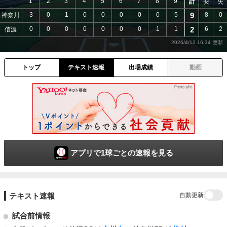
1
2
3
4
5
6
7
8
9
計
安
失
3
0
1
0
0
0
0
0
5
9
8
0
神奈川
0
0
0
0
0
0
0
1
1
2
6
2
信濃
2026/4/12 16:34
トップ
テキスト速報
出場成績
動画
アプリで1球ごとの速報を見る
自動更新
テキスト速報
試合前情報