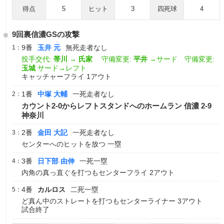
得点
5
ヒット
3
四死球
4
9回裏信濃GSの攻撃
9番
玉井 元
無死走者なし
1：
投手交代:
帯川
→
氏家
守備変更:
平井
→サード 守備変更:
玉城
サード→レフト
キャッチャーフライ 1アウト
1番
中塚 大輔
一死走者なし
2：
カウント2-0からレフトスタンドへのホームラン 信濃 2-9
神奈川
2番
金田 大記
一死走者なし
3：
センターへのヒットを放つ 一塁
3番
日下部 由伸
一死一塁
4：
内角の真っ直ぐを打つもセンターフライ 2アウト
4番
カルロス
二死一塁
5：
ど真ん中のストレートを打つもセンターライナー 3アウト
試合終了