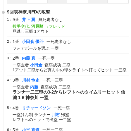
9回表神奈川FDの攻撃
9番
井上 翼
無死走者なし
1：
投手交代:
河原崎
→フレッド
見逃し三振 1アウト
1番
小田倉 優斗
一死走者なし
2：
フォアボールを選ぶ 一塁
2番
内藤 真
一死一塁
3：
一塁走者
小田倉
:盗塁成功 二塁
1アウト二塁からど真ん中の球をライトへ打ってヒット 一三塁
3番
川村 怜史
一死一三塁
4：
一塁走者
内藤
:盗塁成功 二三塁
ランナー二三塁の3-2からレフトへのタイムリーヒット 信
濃 1-6 神奈川 一塁
4番
リチャードソン
一死一塁
5：
一塁けん制:ランナー
川村
帰塁
レフトへのヒットで出塁 一二塁
5番
小平 直道
一死一二塁
6：