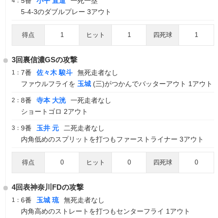
5番
小平 直道
一死一塁
4：
5-4-3のダブルプレー 3アウト
得点
1
ヒット
1
四死球
1
3回裏信濃GSの攻撃
7番
佐々木 駿斗
無死走者なし
1：
ファウルフライを
玉城
(三)がつかんでバッターアウト 1アウト
8番
寺本 大洸
一死走者なし
2：
ショートゴロ 2アウト
9番
玉井 元
二死走者なし
3：
内角低めのスプリットを打つもファーストライナー 3アウト
得点
0
ヒット
0
四死球
0
4回表神奈川FDの攻撃
6番
玉城 琉
無死走者なし
1：
内角高めのストレートを打つもセンターフライ 1アウト