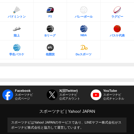
F1
バドミントン
バレーボール
ラグビー
NBA
陸上
Bリーグ
バスケ代表
学生バスケ
他競技
Doスポーツ
Facebook
X(旧Twitter)
YouTube
スポーツナビ
スポーツナビ
スポーツナビ
公式ページ
公式アカウント
公式チャンネル
スポーツナビ
Yahoo! JAPAN
スポーツナビはYahoo! JAPANのサービスであり、LINEヤフー株式会社がス
ポーツナビ株式会社と協力して運営しています。