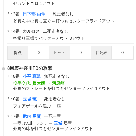
セカンドゴロ 1アウト
3番
日下部 由伸
一死走者なし
2：
ど真ん中の真っ直ぐを打つもセンターフライ 2アウト
4番
カルロス
二死走者なし
3：
空振り三振でバッターアウト 3アウト
得点
0
ヒット
0
四死球
0
8回表神奈川FDの攻撃
5番
小平 直道
無死走者なし
1：
投手交代:
貫太朗
→
河原崎
外角のストレートを打つもセンターフライ 1アウト
6番
玉城 琉
一死走者なし
2：
フォアボールを選ぶ 一塁
7番
武内 勇賢
一死一塁
3：
一塁けん制:ランナー
玉城
帰塁
外角の球を打つもセンターフライ 2アウト