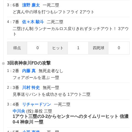
6番
濵野 廉太
一死二塁
3：
ど真ん中の球を打つもレフトフライ 2アウト
7番
佐々木 駿斗
二死二塁
4：
二塁けん制:ランナーカルロス戻りきれずタッチアウト！ 3アウ
ト
得点
0
ヒット
1
四死球
0
3回表神奈川FDの攻撃
2番
内藤 真
無死走者なし
1：
フォアボールを選ぶ 一塁
3番
川村 怜史
無死一塁
2：
見事送りバントを成功させる 1アウト二塁
4番
リチャードソン
一死二塁
3：
中川央
(投):暴投 三塁
1アウト三塁の3-2からセンターへのタイムリーヒット 信濃
0-4 神奈川 一塁