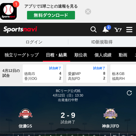
アプリで1球ごとの速報を見る
閉じる
sports
検索
通知
i
ログイン
ID新規取得
独立リーグトップ
日程・結果
順位表
個人成績
動画
試合終了
試合終了
4月12日の
4
8
徳島IS
愛媛MP
栃木GB
試合
2
2
香川OG
高知FD
福島RH
BCリーグ公式戦
4月12日（日）13:30
出発進行中野
2
-
9
試合終了
信濃GS
神奈川FD