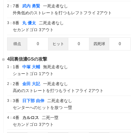
7番
武内 勇賢
一死走者なし
2：
外角低めのストレートを打つもレフトフライ 2アウト
8番
丸 優太
二死走者なし
3：
セカンドゴロ 3アウト
得点
0
ヒット
0
四死球
0
4回裏信濃GSの攻撃
1番
中塚 大輔
無死走者なし
1：
ショートゴロ 1アウト
2番
金田 大記
一死走者なし
2：
高めのストレートを打つもライトフライ 2アウト
3番
日下部 由伸
二死走者なし
3：
センターへのヒットを放つ 一塁
4番
カルロス
二死一塁
4：
セカンドゴロ 3アウト