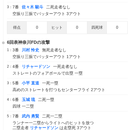
7番
佐々木 駿斗
二死走者なし
3：
空振り三振でバッターアウト 3アウト
得点
0
ヒット
0
四死球
0
6回表神奈川FDの攻撃
3番
川村 怜史
無死走者なし
1：
空振り三振でバッターアウト 1アウト
4番
リチャードソン
一死走者なし
2：
ストレートのフォアボールで出塁 一塁
5番
小平 直道
一死一塁
3：
高めのストレートを打つもセンターフライ 2アウト
6番
玉城 琉
二死一塁
4：
四球 一二塁
7番
武内 勇賢
二死一二塁
5：
ランナー一二塁からライトへのヒットを放つ
二塁走者
リチャードソン
は走塁死 3アウト