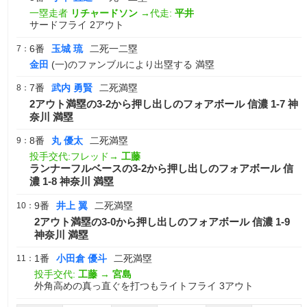
一塁走者
リチャードソン
→代走:
平井
サードフライ 2アウト
6番
玉城 琉
二死一二塁
7：
金田
(一)のファンブルにより出塁する 満塁
7番
武内 勇賢
二死満塁
8：
2アウト満塁の3-2から押し出しのフォアボール 信濃 1-7 神
奈川 満塁
8番
丸 優太
二死満塁
9：
投手交代:フレッド→
工藤
ランナーフルベースの3-2から押し出しのフォアボール 信
濃 1-8 神奈川 満塁
9番
井上 翼
二死満塁
10：
2アウト満塁の3-0から押し出しのフォアボール 信濃 1-9
神奈川 満塁
1番
小田倉 優斗
二死満塁
11：
投手交代:
工藤
→
宮島
外角高めの真っ直ぐを打つもライトフライ 3アウト