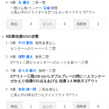
8番
丸 優太
二死一塁
4：
一塁けん制:ランナー
玉城
帰塁
ど真ん中のスライダーを打つもセンターフライ 3アウト
得点
0
ヒット
0
四死球
1
8回裏信濃GSの攻撃
5番
中川 聖也
無死走者なし
1：
センターへのツーベース 二塁
6番
濵野 廉太
無死二塁
2：
0アウト二塁からセンターへのヒットを放つ 一三塁
7番
佐々木 駿斗
無死一三塁
3：
0アウト一三塁の0-1からダブルプレーの間に一人ランナー
がかえり信濃GS1点をあげる 信濃 1-4 神奈川 2アウト
8番
奈良 雄一郎
二死走者なし
4：
ど真ん中の球を打つもライトフライ 3アウト
得点
1
ヒット
2
四死球
0