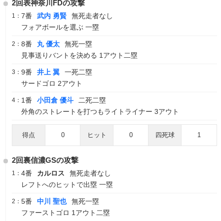
2回表神奈川FDの攻撃
7番
武内 勇賢
無死走者なし
1：
フォアボールを選ぶ 一塁
8番
丸 優太
無死一塁
2：
見事送りバントを決める 1アウト二塁
9番
井上 翼
一死二塁
3：
サードゴロ 2アウト
1番
小田倉 優斗
二死二塁
4：
外角のストレートを打つもライトライナー 3アウト
得点
0
ヒット
0
四死球
1
2回裏信濃GSの攻撃
4番
カルロス
無死走者なし
1：
レフトへのヒットで出塁 一塁
5番
中川 聖也
無死一塁
2：
ファーストゴロ 1アウト二塁