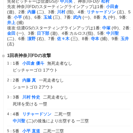
先発ピッチャーは信濃GSが
中川央
、神奈川FDが
松村
先攻:神奈川FDのスターティングラインアップは1番:
小田倉
(遊)、2番:
内藤
(二)、3番:
川村
(指)、4番:
リチャードソン
(左)、5
番:
小平
(右)、6番:
玉城
(三)、7番:
武内
(一)、8番:
丸
(中)、9番:
井上
(捕)
後攻:信濃GSのスターティングラインアップは1番:
中塚
(中)、2番:
金田
(一)、3番:
日下部
(遊)、4番:カルロス(指)、5番:
中川聖
(二)、6番:
濵野
(右)、7番:
佐々木
(三)、8番:
寺本
(捕)、9番:
玉井
(左)
1回表神奈川FDの攻撃
1番
小田倉 優斗
無死走者なし
1：
ピッチャーゴロ 1アウト
2番
内藤 真
一死走者なし
2：
ショートゴロ 2アウト
3番
川村 怜史
二死走者なし
3：
死球を受ける 一塁
4番
リチャードソン
二死一塁
4：
中川聖
(二)の後逸により出塁する 一三塁
5番
小平 直道
二死一三塁
5：