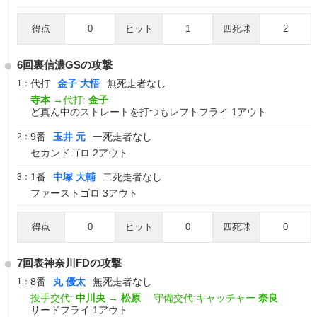
得点
0
ヒット
1
四死球
2
6回裏信濃GSの攻撃
代打
金子 大悟
無死走者なし
1：
寺本
→代打:
金子
ど真ん中のストレートを打つもレフトフライ 1アウト
9番
玉井 元
一死走者なし
2：
セカンドゴロ 2アウト
1番
中塚 大輔
二死走者なし
3：
ファーストゴロ 3アウト
得点
0
ヒット
0
四死球
0
7回表神奈川FDの攻撃
8番
丸 優太
無死走者なし
1：
投手交代:
中川央
→
松原
守備交代:キャッチャー
奈良
サードフライ 1アウト