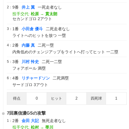
9番
井上 翼
一死走者なし
2：
投手交代:
松原
→
貫太朗
セカンドゴロ 2アウト
1番
小田倉 優斗
二死走者なし
3：
ライトへのヒットを放つ 一塁
2番
内藤 真
二死一塁
4：
内角低めのチェンジアップをライトへ打ってヒット 一二塁
3番
川村 怜史
二死一二塁
5：
フォアボール 満塁
4番
リチャードソン
二死満塁
6：
サードゴロ 3アウト
得点
0
ヒット
2
四死球
1
7回裏信濃GSの攻撃
2番
金田 大記
無死走者なし
1：
投手交代:
松村
→
帯川