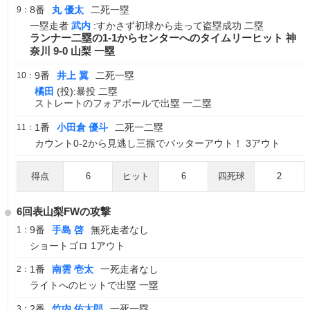
8番
丸 優太
二死一塁
9：
一塁走者
武内
:すかさず初球から走って盗塁成功 二塁
ランナー二塁の1-1からセンターへのタイムリーヒット 神
奈川 9-0 山梨 一塁
9番
井上 翼
二死一塁
10：
橘田
(投):暴投 二塁
ストレートのフォアボールで出塁 一二塁
1番
小田倉 優斗
二死一二塁
11：
カウント0-2から見逃し三振でバッターアウト！ 3アウト
得点
6
ヒット
6
四死球
2
6回表山梨FWの攻撃
9番
手島 啓
無死走者なし
1：
ショートゴロ 1アウト
1番
南雲 壱太
一死走者なし
2：
ライトへのヒットで出塁 一塁
2番
竹内 佑太郎
一死一塁
3：