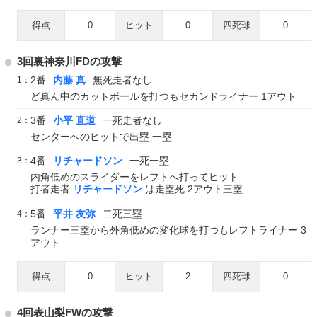
得点
0
ヒット
0
四死球
0
3回裏神奈川FDの攻撃
2番
内藤 真
無死走者なし
1：
ど真ん中のカットボールを打つもセカンドライナー 1アウト
3番
小平 直道
一死走者なし
2：
センターへのヒットで出塁 一塁
4番
リチャードソン
一死一塁
3：
内角低めのスライダーをレフトへ打ってヒット
打者走者
リチャードソン
は走塁死 2アウト三塁
5番
平井 友弥
二死三塁
4：
ランナー三塁から外角低めの変化球を打つもレフトライナー 3
アウト
得点
0
ヒット
2
四死球
0
4回表山梨FWの攻撃