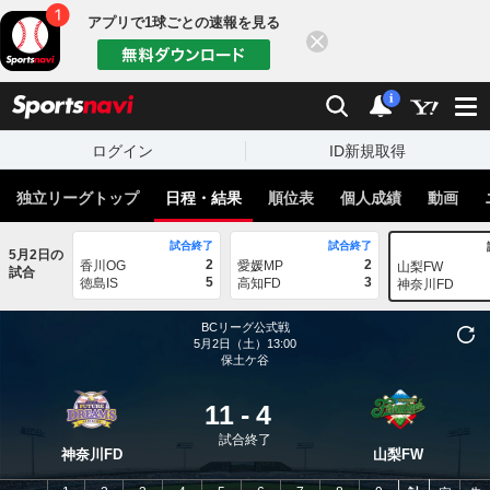
アプリで1球ごとの速報を見る
閉じる
sports
検索
通知
i
ログイン
ID新規取得
独立リーグトップ
日程・結果
順位表
個人成績
動画
試合終了
試合終了
5月2日の
2
2
香川OG
愛媛MP
山梨FW
試合
5
3
徳島IS
高知FD
神奈川FD
BCリーグ公式戦
5月2日（土）13:00
保土ケ谷
11
-
4
試合終了
神奈川FD
山梨FW