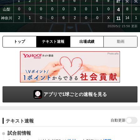
1
2
3
4
5
6
7
8
9
計
安
失
0
0
0
0
0
3
0
1
0
4
8
0
山梨
2
1
0
0
6
2
0
0
X
11
14
1
神奈川
2026/5/2 15:58
トップ
テキスト速報
出場成績
動画
アプリで1球ごとの速報を見る
自動更新
テキスト速報
試合前情報