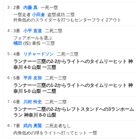
2番
内藤 真
一死一塁
3：
一塁走者
小田倉
:盗塁成功 二塁
外角低めのスライダーを打つもセンターフライ 2アウト
3番
小平 直道
二死二塁
4：
フォアボールを選ぶ
橘田
(投):暴投 一三塁
4番
リチャードソン
二死一三塁
5：
ランナー一三塁の2-2からライトへのタイムリーヒット 神
奈川 4-0 山梨 一三塁
5番
平井 友弥
二死一三塁
6：
ランナー一三塁の1-2からライトへのタイムリーヒット 神
奈川 5-0 山梨 一二塁
6番
川村 怜史
二死一二塁
7：
ランナー一二塁の2-2からレフトスタンドへの3ランホーム
ラン 神奈川 8-0 山梨
7番
武内 勇賢
二死走者なし
8：
内角低めの球をライトへ打ってヒット 一塁