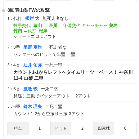
8回表山梨FWの攻撃
代打
根岸 大
無死走者なし
1：
投手交代:
猿山
→
帯川
守備交代:キャッチャー
兒島
竹内
→代打:
根岸
ショートゴロ 1アウト
3番
星野 夏旗
一死走者なし
2：
センターへのヒットで出塁 一塁
4番
辻井 佑弥
一死一塁
3：
カウント1-1からレフトへタイムリーツーベース！ 神奈川
11-4 山梨 二塁
5番
渡邉 竣
一死二塁
4：
見逃し三振でバッターアウト！ 2アウト
6番
鈴木 理央
二死二塁
5：
カウント1-2から空振り三振 3アウト
得点
1
ヒット
2
四死球
0