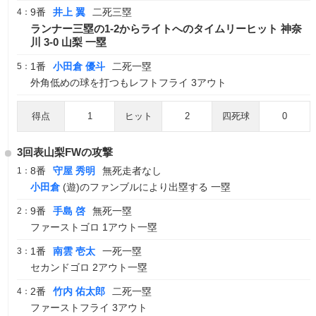
9番
井上 翼
二死三塁
4：
ランナー三塁の1-2からライトへのタイムリーヒット 神奈
川 3-0 山梨 一塁
1番
小田倉 優斗
二死一塁
5：
外角低めの球を打つもレフトフライ 3アウト
得点
1
ヒット
2
四死球
0
3回表山梨FWの攻撃
8番
守屋 秀明
無死走者なし
1：
小田倉
(遊)のファンブルにより出塁する 一塁
9番
手島 啓
無死一塁
2：
ファーストゴロ 1アウト一塁
1番
南雲 壱太
一死一塁
3：
セカンドゴロ 2アウト一塁
2番
竹内 佑太郎
二死一塁
4：
ファーストフライ 3アウト