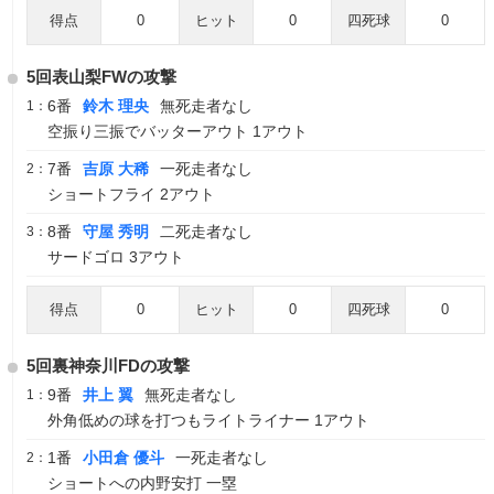
得点
0
ヒット
0
四死球
0
5回表山梨FWの攻撃
6番
鈴木 理央
無死走者なし
1：
空振り三振でバッターアウト 1アウト
7番
吉原 大稀
一死走者なし
2：
ショートフライ 2アウト
8番
守屋 秀明
二死走者なし
3：
サードゴロ 3アウト
得点
0
ヒット
0
四死球
0
5回裏神奈川FDの攻撃
9番
井上 翼
無死走者なし
1：
外角低めの球を打つもライトライナー 1アウト
1番
小田倉 優斗
一死走者なし
2：
ショートへの内野安打 一塁