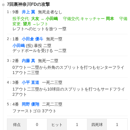
7回裏神奈川FDの攻撃
9番
井上 翼
無死走者なし
1：
投手交代:
大友
→
小田嶋
守備交代:キャッチャー
岡本
守備
変更:
望月
→レフト
レフトへのヒットを放つ 一塁
1番
小田倉 優斗
無死一塁
2：
小田嶋
(投):暴投 二塁
デッドボールを受ける 一二塁
2番
内藤 真
無死一二塁
3：
0アウト一二塁から外角のスプリットを打つもセンターフライ
1アウト二三塁
3番
小平 直道
一死二三塁
4：
1アウト二三塁から10球目のスプリットを打つもサードフライ
2アウト
4番
岡野 優翔
二死二三塁
5：
ファーストゴロ 3アウト
得点
0
ヒット
1
四死球
1