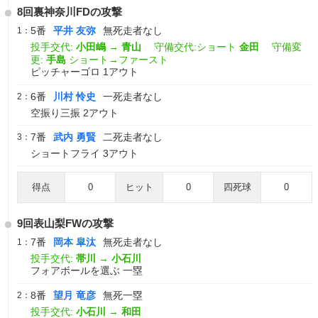
8回裏神奈川FDの攻撃
5番
平井 友弥
無死走者なし
1：
投手交代:
小田嶋
→
青山
守備交代:ショート
金田
守備変
更:
手島
ショート→ファースト
ピッチャーゴロ 1アウト
6番
川村 怜史
一死走者なし
2：
空振り三振 2アウト
7番
武内 勇賢
二死走者なし
3：
ショートフライ 3アウト
得点
0
ヒット
0
四死球
0
9回表山梨FWの攻撃
7番
岡本 皐汰
無死走者なし
1：
投手交代:
帯川
→
小石川
フォアボールを選ぶ 一塁
8番
望月 竜彦
無死一塁
2：
投手交代:
小石川
→
和田