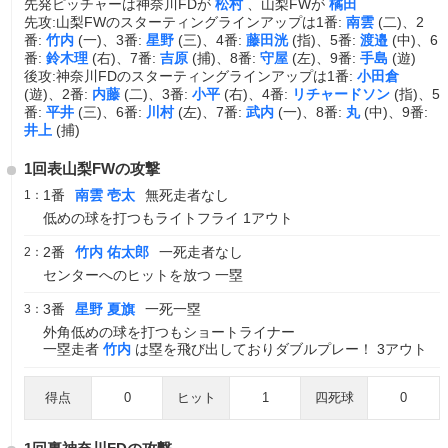
先発ピッチャーは神奈川FDが
松村
、山梨FWが
橘田
先攻:山梨FWのスターティングラインアップは1番:
南雲
(二)、2
番:
竹内
(一)、3番:
星野
(三)、4番:
藤田洸
(指)、5番:
渡邉
(中)、6
番:
鈴木理
(右)、7番:
吉原
(捕)、8番:
守屋
(左)、9番:
手島
(遊)
後攻:神奈川FDのスターティングラインアップは1番:
小田倉
(遊)、2番:
内藤
(二)、3番:
小平
(右)、4番:
リチャードソン
(指)、5
番:
平井
(三)、6番:
川村
(左)、7番:
武内
(一)、8番:
丸
(中)、9番:
井上
(捕)
1回表山梨FWの攻撃
1番
南雲 壱太
無死走者なし
1：
低めの球を打つもライトフライ 1アウト
2番
竹内 佑太郎
一死走者なし
2：
センターへのヒットを放つ 一塁
3番
星野 夏旗
一死一塁
3：
外角低めの球を打つもショートライナー
一塁走者
竹内
は塁を飛び出しておりダブルプレー！ 3アウト
得点
0
ヒット
1
四死球
0