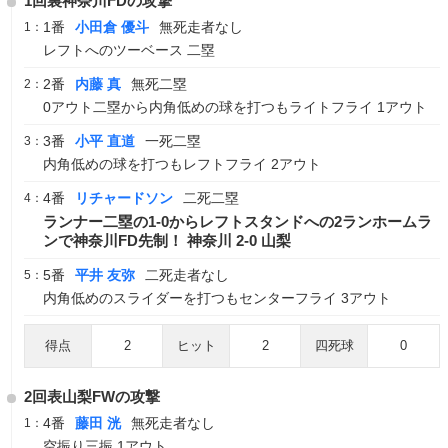
1回裏神奈川FDの攻撃
1番
小田倉 優斗
無死走者なし
1：
レフトへのツーベース 二塁
2番
内藤 真
無死二塁
2：
0アウト二塁から内角低めの球を打つもライトフライ 1アウト
3番
小平 直道
一死二塁
3：
内角低めの球を打つもレフトフライ 2アウト
4番
リチャードソン
二死二塁
4：
ランナー二塁の1-0からレフトスタンドへの2ランホームラ
ンで神奈川FD先制！ 神奈川 2-0 山梨
5番
平井 友弥
二死走者なし
5：
内角低めのスライダーを打つもセンターフライ 3アウト
得点
2
ヒット
2
四死球
0
2回表山梨FWの攻撃
4番
藤田 洸
無死走者なし
1：
空振り三振 1アウト