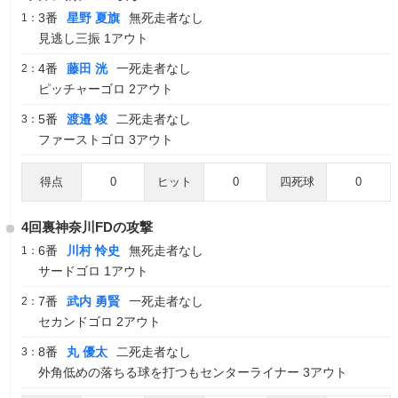
3番
星野 夏旗
無死走者なし
1：
見逃し三振 1アウト
4番
藤田 洸
一死走者なし
2：
ピッチャーゴロ 2アウト
5番
渡邉 竣
二死走者なし
3：
ファーストゴロ 3アウト
得点
0
ヒット
0
四死球
0
4回裏神奈川FDの攻撃
6番
川村 怜史
無死走者なし
1：
サードゴロ 1アウト
7番
武内 勇賢
一死走者なし
2：
セカンドゴロ 2アウト
8番
丸 優太
二死走者なし
3：
外角低めの落ちる球を打つもセンターライナー 3アウト