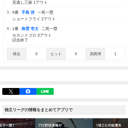
見逃し三振 1アウト
9番
手島 啓
一死一塁
3：
ショートフライ 2アウト
1番
南雲 壱太
二死一塁
4：
セカンドゴロ 3アウト
試合終了
得点
0
ヒット
0
四死球
1
独立リーグの情報をまとめてアプリで