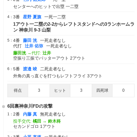
センターへのヒットで出塁 一二塁
3番
星野 夏旗
一死一二塁
4：
1アウト一二塁の2-2からレフトスタンドへの3ランホームラ
ン 神奈川 9-3 山梨
4番
藤田 洸
一死走者なし
5：
代打
辻井 佑弥
一死走者なし
藤田洸
→代打:
辻井
空振り三振でバッターアウト 2アウト
5番
渡邉 竣
二死走者なし
6：
外角の真っ直ぐを打つもレフトフライ 3アウト
得点
3
ヒット
3
四死球
0
6回裏神奈川FDの攻撃
2番
内藤 真
無死走者なし
1：
投手交代:
橘田
→
鈴木柊
セカンドゴロ 1アウト