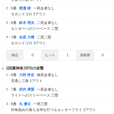
5番
渡邉 竣
一死走者なし
2：
セカンドゴロ 2アウト
6番
鈴木 理央
二死走者なし
3：
センターへのツーベース 二塁
7番
吉原 大稀
二死二塁
4：
セカンドゴロ 3アウト
得点
0
ヒット
1
四死球
0
2回裏神奈川FDの攻撃
6番
川村 怜史
無死走者なし
1：
見逃し三振 1アウト
7番
武内 勇賢
一死走者なし
2：
ライトへのスリーベース 三塁
8番
丸 優太
一死三塁
3：
外角低めの落ちる球を打つもセンターフライ 2アウト