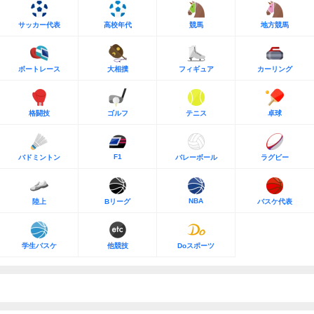
サッカー代表
高校年代
競馬
地方競馬
ボートレース
大相撲
フィギュア
カーリング
格闘技
ゴルフ
テニス
卓球
F1
バドミントン
バレーボール
ラグビー
NBA
陸上
Bリーグ
バスケ代表
学生バスケ
他競技
Doスポーツ