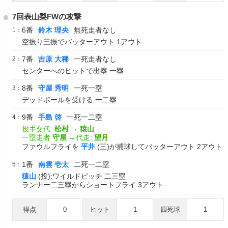
7回表山梨FWの攻撃
6番
鈴木 理央
無死走者なし
1：
空振り三振でバッターアウト 1アウト
7番
吉原 大稀
一死走者なし
2：
センターへのヒットで出塁 一塁
8番
守屋 秀明
一死一塁
3：
デッドボールを受ける 一二塁
9番
手島 啓
一死一二塁
4：
投手交代:
松村
→
猿山
一塁走者
守屋
→代走:
望月
ファウルフライを
平井
(三)が捕球してバッターアウト 2アウト
1番
南雲 壱太
二死一二塁
5：
猿山
(投):ワイルドピッチ 二三塁
ランナー二三塁からショートフライ 3アウト
得点
0
ヒット
1
四死球
1