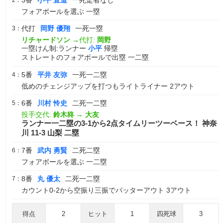
3番
小平 直道
一死走者なし
2：
フォアボールを選ぶ 一塁
代打
岡野 優翔
一死一塁
3：
リチャードソン
→代打:
岡野
一塁けん制:ランナー
小平
帰塁
ストレートのフォアボールで出塁 一二塁
5番
平井 友弥
一死一二塁
4：
低めのチェンジアップを打つもライトライナー 2アウト
6番
川村 怜史
二死一二塁
5：
投手交代:
鈴木柊
→
大友
ランナー一二塁の3-1から2点タイムリーツーベース！ 神奈
川 11-3 山梨 二塁
7番
武内 勇賢
二死二塁
6：
フォアボールを選ぶ 一二塁
8番
丸 優太
二死一二塁
7：
カウント0-2から空振り三振でバッターアウト 3アウト
得点
2
ヒット
1
四死球
3