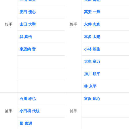
肥田 優心
髙安 一輝
投手
山田 大聖
投手
永井 志直
巽 真悟
本多 太陽
東恩納 音
小林 涼生
大生 竜万
加川 航平
林 京平
石川 雄也
富浜 琉心
捕手
小田桐 代紋
捕手
鄭 泰源