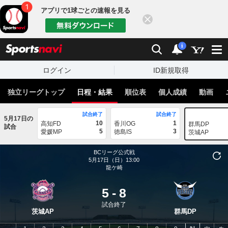
アプリで1球ごとの速報を見る
閉じる
sports
検索
通知
i
ログイン
ID新規取得
独立リーグトップ
日程・結果
順位表
個人成績
動画
試合終了
試合終了
5月17日の
10
1
高知FD
香川OG
群馬DP
試合
5
3
愛媛MP
徳島IS
茨城AP
BCリーグ公式戦
5月17日（日）13:00
龍ケ崎
5
-
8
試合終了
茨城AP
群馬DP