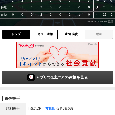
1
2
3
4
5
6
7
8
9
計
安
失
1
1
1
2
0
0
3
0
0
8
13
1
群馬
0
0
0
2
1
0
1
1
0
5
12
2
茨城
2026/5/17 16:30
トップ
テキスト速報
出場成績
動画
アプリで1球ごとの速報を見る
責任投手
勝利投手
群馬DP
常世田
(2勝0敗0S)