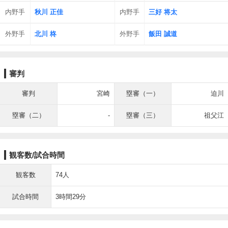
内野手
秋川 正佳
内野手
三好 将太
外野手
北川 柊
外野手
飯田 誠道
審判
審判
宮崎
塁審（一）
迫川
塁審（二）
-
塁審（三）
祖父江
観客数/試合時間
観客数
74人
試合時間
3時間29分