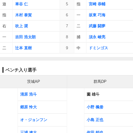
遊
車谷 仁
5
指
宮崎 恭輔
指
木村 泰賀
6
一
坂東 巧海
右
吹上 奨
7
二
武藤 闘夢
一
吉田 浩太朗
8
捕
須永 峻亮
二
辻本 直樹
9
中
ドミンゴス
ベンチ入り選手
茨城AP
群馬DP
清原 浩斗
薗 雄斗
郷原 怜大
小野 楓倭
オ・ジョンフン
小島 正也
三浦 遼大
依田 郁也