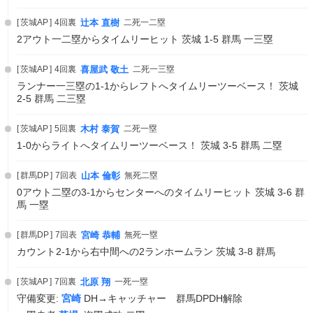
茨城AP
4回裏
辻本 直樹
二死一二塁
2アウト一二塁からタイムリーヒット 茨城 1-5 群馬 一三塁
茨城AP
4回裏
喜屋武 敬土
二死一三塁
ランナー一三塁の1-1からレフトへタイムリーツーベース！ 茨城
2-5 群馬 二三塁
茨城AP
5回裏
木村 泰賀
二死一塁
1-0からライトへタイムリーツーベース！ 茨城 3-5 群馬 二塁
群馬DP
7回表
山本 倫彰
無死二塁
0アウト二塁の3-1からセンターへのタイムリーヒット 茨城 3-6 群
馬 一塁
群馬DP
7回表
宮崎 恭輔
無死一塁
カウント2-1から右中間への2ランホームラン 茨城 3-8 群馬
茨城AP
7回裏
北原 翔
一死一塁
守備変更:
宮崎
DH→キャッチャー 群馬DPDH解除