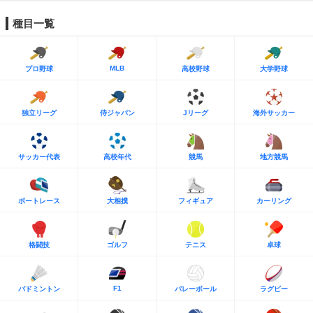
種目一覧
MLB
プロ野球
高校野球
大学野球
独立リーグ
侍ジャパン
Jリーグ
海外サッカー
サッカー代表
高校年代
競馬
地方競馬
ボートレース
大相撲
フィギュア
カーリング
格闘技
ゴルフ
テニス
卓球
F1
バドミントン
バレーボール
ラグビー