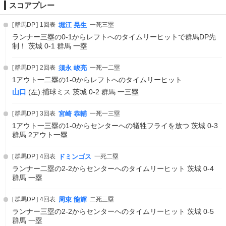
スコアプレー
群馬DP
1回表
堀江 晃生
一死三塁
ランナー三塁の0-1からレフトへのタイムリーヒットで群馬DP先
制！ 茨城 0-1 群馬 一塁
群馬DP
2回表
須永 峻亮
一死一二塁
1アウト一二塁の1-0からレフトへのタイムリーヒット
山口
(左):捕球ミス 茨城 0-2 群馬 一三塁
群馬DP
3回表
宮崎 恭輔
一死一三塁
1アウト一三塁の1-0からセンターへの犠牲フライを放つ 茨城 0-3
群馬 2アウト一塁
群馬DP
4回表
ドミンゴス
一死二塁
ランナー二塁の2-2からセンターへのタイムリーヒット 茨城 0-4
群馬 一塁
群馬DP
4回表
周東 龍輝
二死三塁
ランナー三塁の2-2からセンターへのタイムリーヒット 茨城 0-5
群馬 一塁