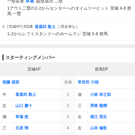
一塁走者
草場
:盗塁成功 二塁
1アウト二塁の2-2からセンターへのタイムリーヒット 茨城 4-8 群
馬 一塁
茨城AP
8回裏
喜屋武 敬土
二死走者なし
1-2からレフトスタンドへのホームラン 茨城 5-8 群馬
スターティングメンバー
茨城AP
群馬DP
後藤 源英
先発
常世田 力哉
中
喜屋武 敬土
1
遊
小林 幸之助
左
山口 慶十
2
三
周東 龍輝
捕
草場 悠
3
右
堀江 晃生
三
北原 翔
4
左
山本 倫彰