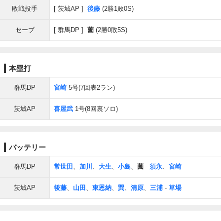
敗戦投手
茨城AP
後藤
(2勝1敗0S)
セーブ
群馬DP
薗
(2勝0敗5S)
本塁打
群馬DP
宮崎
5号(7回表2ラン)
茨城AP
喜屋武
1号(8回裏ソロ)
バッテリー
群馬DP
常世田
、
加川
、
大生
、
小島
、
薗
-
須永
、
宮崎
茨城AP
後藤
、
山田
、
東恩納
、
巽
、
清原
、
三浦
-
草場