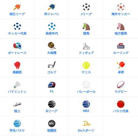
独立リーグ
侍ジャパン
Jリーグ
海外サッカー
サッカー代表
高校年代
競馬
地方競馬
ボートレース
大相撲
フィギュア
カーリング
格闘技
ゴルフ
テニス
卓球
F1
バドミントン
バレーボール
ラグビー
NBA
陸上
Bリーグ
バスケ代表
学生バスケ
他競技
Doスポーツ