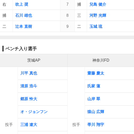
右
吹上 奨
7
捕
兒島 健介
捕
石川 雄也
8
三
河野 光輝
二
辻本 直樹
9
二
玉城 琉
ベンチ入り選手
茨城AP
神奈川FD
川平 真也
齋藤 慶太
清原 浩斗
氏家 蓮
郷原 怜大
山岸 翠
オ・ジョンフン
猿山 広輝
投手
三浦 遼大
投手
帯川 翔宇