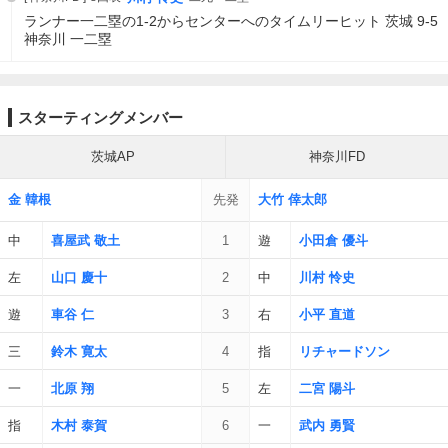
ランナー一二塁の1-2からセンターへのタイムリーヒット 茨城 9-5
神奈川 一二塁
スターティングメンバー
茨城AP
神奈川FD
金 韓根
先発
大竹 倖太郎
中
喜屋武 敬土
1
遊
小田倉 優斗
左
山口 慶十
2
中
川村 怜史
遊
車谷 仁
3
右
小平 直道
三
鈴木 寛太
4
指
リチャードソン
一
北原 翔
5
左
二宮 陽斗
指
木村 泰賀
6
一
武内 勇賢