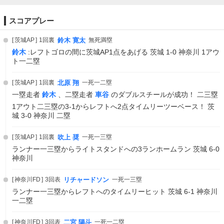
スコアプレー
茨城AP
1回裏
鈴木 寛太
無死満塁
鈴木
:レフトゴロの間に茨城AP1点をあげる 茨城 1-0 神奈川 1アウ
ト一二塁
茨城AP
1回裏
北原 翔
一死一二塁
一塁走者
鈴木
、二塁走者
車谷
のダブルスチールが成功！ 二三塁
1アウト二三塁の3-1からレフトへ2点タイムリーツーベース！ 茨
城 3-0 神奈川 二塁
茨城AP
1回裏
吹上 奨
一死一三塁
ランナー一三塁からライトスタンドへの3ランホームラン 茨城 6-0
神奈川
神奈川FD
3回表
リチャードソン
一死一三塁
ランナー一三塁からレフトへのタイムリーヒット 茨城 6-1 神奈川
一二塁
神奈川FD
3回表
二宮 陽斗
一死一二塁