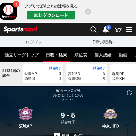
アプリで1球ごとの速報を見る
閉じる
sports
検索
通知
i
ログイン
ID新規取得
独立リーグトップ
日程・結果
順位表
個人成績
動画
試合終了
試合終了
5月24日の
3
5
愛媛MP
高知FD
群馬DP
試合
3
0
徳島IS
香川OG
福島RH
BCリーグ公式戦
5月24日（日）13:00
ノーブル
9
-
5
試合終了
茨城AP
神奈川FD
見逃し配信