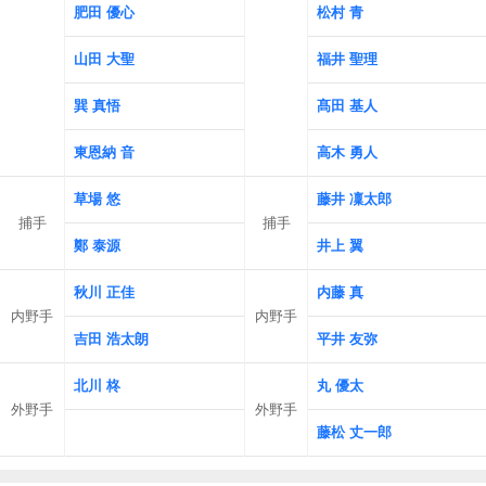
肥田 優心
松村 青
山田 大聖
福井 聖理
巽 真悟
髙田 基人
東恩納 音
高木 勇人
草場 悠
藤井 凜太郎
捕手
捕手
鄭 泰源
井上 翼
秋川 正佳
内藤 真
内野手
内野手
吉田 浩太朗
平井 友弥
北川 柊
丸 優太
外野手
外野手
藤松 丈一郎