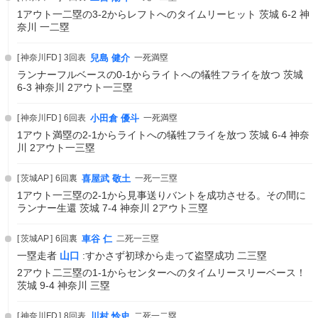
1アウト一二塁の3-2からレフトへのタイムリーヒット 茨城 6-2 神
奈川 一二塁
神奈川FD
3回表
兒島 健介
一死満塁
ランナーフルベースの0-1からライトへの犠牲フライを放つ 茨城
6-3 神奈川 2アウト一三塁
神奈川FD
6回表
小田倉 優斗
一死満塁
1アウト満塁の2-1からライトへの犠牲フライを放つ 茨城 6-4 神奈
川 2アウト一三塁
茨城AP
6回裏
喜屋武 敬土
一死一三塁
1アウト一三塁の2-1から見事送りバントを成功させる。その間に
ランナー生還 茨城 7-4 神奈川 2アウト三塁
茨城AP
6回裏
車谷 仁
二死一三塁
一塁走者
山口
:すかさず初球から走って盗塁成功 二三塁
2アウト二三塁の1-1からセンターへのタイムリースリーベース！
茨城 9-4 神奈川 三塁
神奈川FD
8回表
川村 怜史
二死一二塁