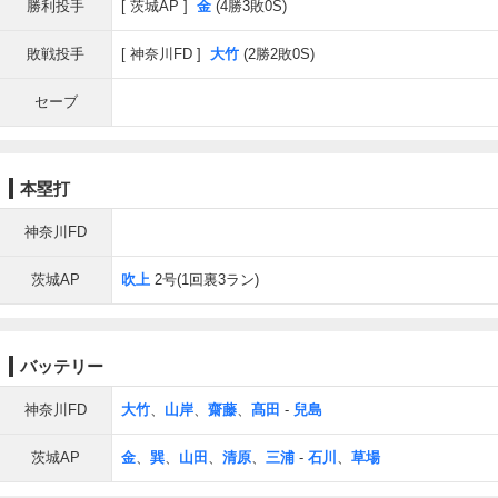
勝利投手
茨城AP
金
(4勝3敗0S)
敗戦投手
神奈川FD
大竹
(2勝2敗0S)
セーブ
本塁打
神奈川FD
茨城AP
吹上
2号(1回裏3ラン)
バッテリー
神奈川FD
大竹
、
山岸
、
齋藤
、
髙田
-
兒島
茨城AP
金
、
巽
、
山田
、
清原
、
三浦
-
石川
、
草場