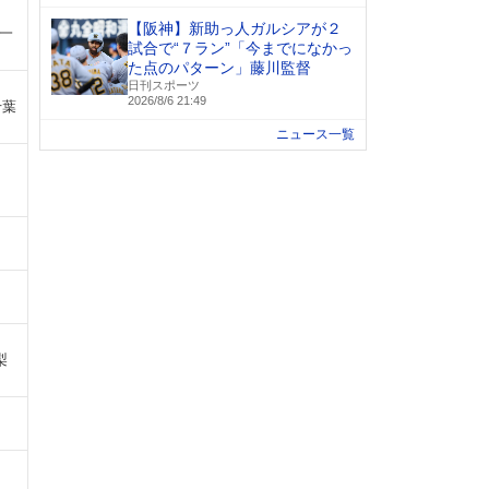
【阪神】新助っ人ガルシアが２
 一
試合で“７ラン”「今までになかっ
た点のパターン」藤川監督
日刊スポーツ
2026/8/6 21:49
千葉
ニュース一覧
梨