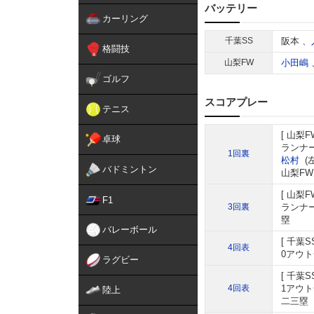
バッテリー
カーリング
千葉SS
阪本
、
格闘技
山梨FW
小田嶋
ゴルフ
スコアプレー
テニス
山梨F
卓球
ランナ
1回裏
松村
(
バドミントン
山梨FW
山梨F
F1
3回裏
ランナー
塁
バレーボール
千葉S
4回表
0アウト
ラグビー
千葉S
4回表
1アウト
陸上
二三塁