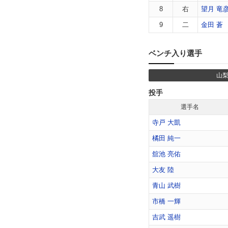
8
右
望月 竜
9
二
金田 蒼
ベンチ入り選手
山梨
投手
選手名
寺戸 大凱
橘田 純一
舘池 亮佑
大友 陸
青山 武樹
市橋 一輝
吉武 遥樹