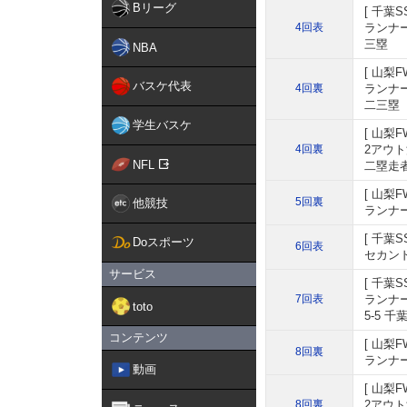
Bリーグ
千葉S
4回表
ランナー
三塁
NBA
山梨F
バスケ代表
4回裏
ランナー
二三塁
学生バスケ
山梨F
4回裏
2アウ
NFL
二塁走
山梨F
5回裏
他競技
ランナー
千葉S
Doスポーツ
6回表
セカンド
サービス
千葉S
7回表
ランナ
toto
5-5 千
コンテンツ
山梨F
8回裏
ランナー
動画
山梨F
8回裏
2アウ