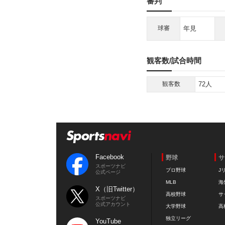
審判
球審
年見
観客数/試合時間
観客数
72人
Facebook
野球
サ
スポーツナビ
プロ野球
J
公式ページ
MLB
海
X（旧Twitter）
高校野球
サ
スポーツナビ
公式アカウント
大学野球
高
独立リーグ
YouTube