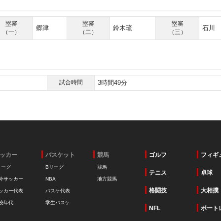
塁審
塁審
塁審
郷津
鈴木琉
石川
（一）
（二）
（三）
試合時間
3時間49分
ッカー
バスケット
競馬
ゴルフ
フィギ
リーグ
Bリーグ
競馬
テニス
卓球
外サッカー
NBA
地方競馬
格闘技
大相撲
ッカー代表
バスケ代表
校年代
学生バスケ
NFL
ボート