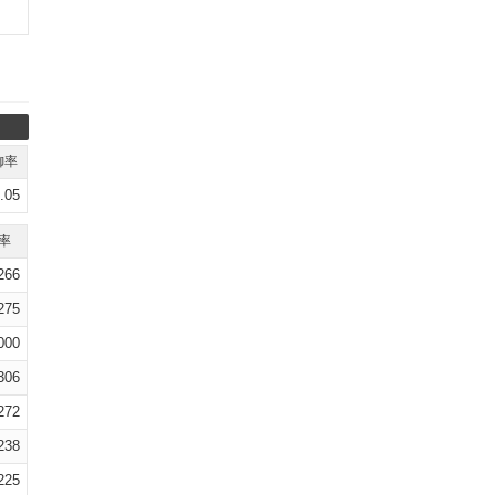
御率
.05
率
266
275
000
306
272
238
225