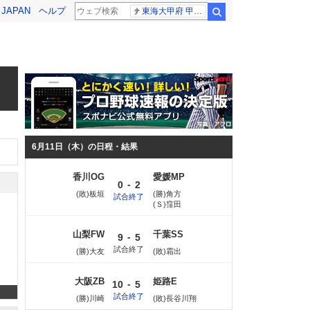
! JAPAN
ヘルプ
東海大甲府 甲子園
検索
6月11日（木）の日程・結果
香川OG
愛媛MP
-
0
2
(敗)板垣
(勝)角方
試合終了
(Ｓ)窪田
山梨FW
千葉SS
-
9
5
試合終了
(勝)大友
(敗)霜出
大阪ZB
姫路E
-
10
5
試合終了
(勝)川崎
(敗)長谷川翔