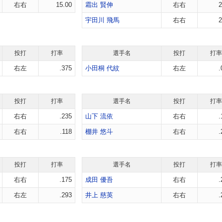
右右
15.00
霜出 賢伸
右右
2
宇田川 飛馬
右右
2
投打
打率
選手名
投打
打率
右左
.375
小田桐 代紋
右左
.
投打
打率
選手名
投打
打率
右右
.235
山下 流依
右右
.
右右
.118
棚井 悠斗
右右
.
投打
打率
選手名
投打
打率
右右
.175
成田 優吾
右右
.
右左
.293
井上 慈英
右右
.