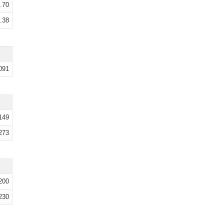
.70
.38
091
149
273
200
230