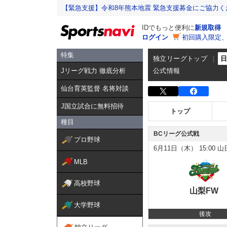
【緊急支援】令和8年熊本地震 緊急支援募金にご協力く
IDでもっと便利に
新規取得
ログイン
初回購入限定
特集
独立リーグトップ
Jリーグ戦力 徹底分析
公式情報
仙台育英監督 名将対談
J国立試合に無料招待
トップ
種目
BCリーグ公式戦
プロ野球
6月11日（木）
15:00
山日
MLB
高校野球
山梨FW
大学野球
後攻