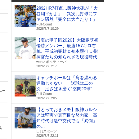
2戦2HR7打点…阪神大砲が「大
谷翔平かよ」 異次元打球にフ
ァン騒然「完全に大当たり！」
Full-Count
2026/8/7 10:29
【夏の甲子園2026】大阪桐蔭初
優勝メンバー、最速157キロ右
腕、平成初完封＆初本塁打... 指
揮官たちの知られざる現役時代
webスポルティーバ
2026/8/7 7:17
キャッチボールは「肩を温める
運動じゃない」 送球は二の
次…足さばき磨く“塁間20球”
一二
Full-Count
2026/8/7 7:05
【とっておきメモ】阪神ガルシ
アは堅実で真面目な努力家 高
知時代は途中交代でも「異例」
の…
葉
日刊スポーツ
2026/8/6 22:11