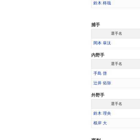
鈴木 柊哉
捕手
選手名
岡本 皐汰
内野手
選手名
手島 啓
辻井 佑弥
外野手
選手名
鈴木 理央
根岸 大