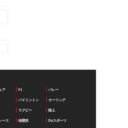
ュア
F1
バレー
バドミントン
カーリング
ラグビー
陸上
レース
他競技
Doスポーツ