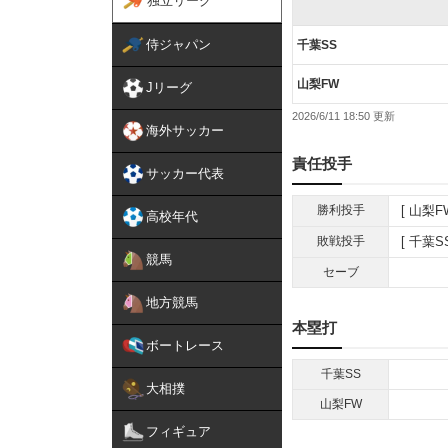
独立リーグ
侍ジャパン
千葉SS
山梨FW
Jリーグ
2026/6/11 18:50
海外サッカー
責任投手
サッカー代表
勝利投手
山梨F
高校年代
敗戦投手
千葉S
競馬
セーブ
地方競馬
本塁打
ボートレース
千葉SS
大相撲
山梨FW
フィギュア