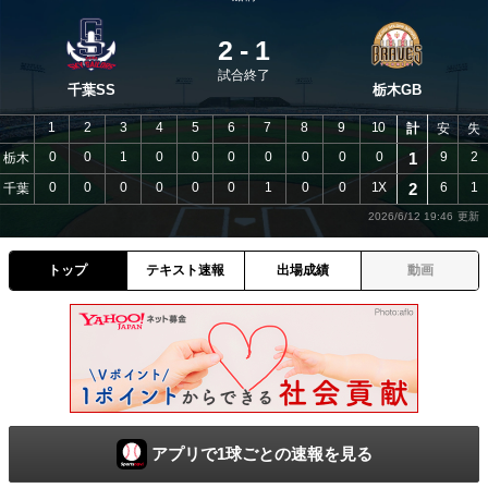
2
-
1
試合終了
千葉SS
栃木GB
1
2
3
4
5
6
7
8
9
10
計
安
失
0
0
1
0
0
0
0
0
0
0
1
9
2
栃木
0
0
0
0
0
0
1
0
0
1X
2
6
1
千葉
2026/6/12 19:46
トップ
テキスト速報
出場成績
動画
アプリで1球ごとの速報を見る