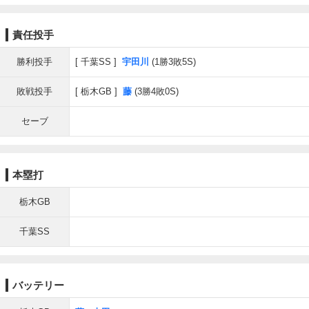
責任投手
勝利投手
千葉SS
宇田川
(1勝3敗5S)
敗戦投手
栃木GB
藤
(3勝4敗0S)
セーブ
本塁打
栃木GB
千葉SS
バッテリー