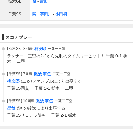
栃木GB
藤
-
吉田
千葉SS
関
、
宇田川
-
小田桐
スコアプレー
栃木GB
3回表
桃次郎
一死一三塁
ランナー一三塁の2-2から先制のタイムリーヒット！ 千葉 0-1 栃
木 一二塁
千葉SS
7回裏
難波 研伍
二死一三塁
桃次郎
(二)のファンブルにより出塁する
千葉SS同点！ 千葉 1-1 栃木 一二塁
千葉SS
10回裏
難波 研伍
一死二三塁
星哉
(遊)の後逸により出塁する
千葉SSサヨナラ勝ち！ 千葉 2-1 栃木