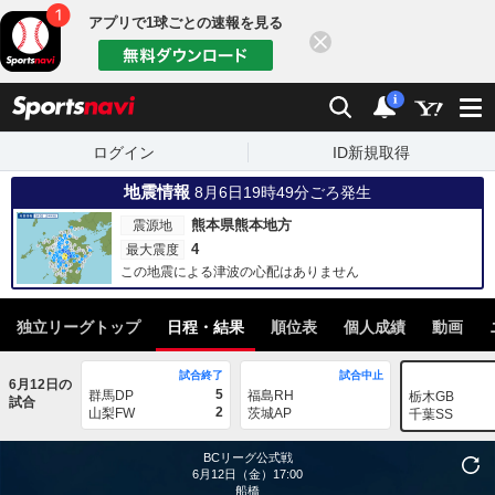
アプリで1球ごとの速報を見る
閉じる
sports
検索
通知
i
ログイン
ID新規取得
地震情報
8月6日19時49分ごろ発生
熊本県熊本地方
震源地
4
最大震度
この地震による津波の心配はありません
独立リーグトップ
日程・結果
順位表
個人成績
動画
試合終了
試合中止
6月12日の
5
群馬DP
福島RH
栃木GB
試合
2
山梨FW
茨城AP
千葉SS
BCリーグ公式戦
6月12日（金）17:00
船橋