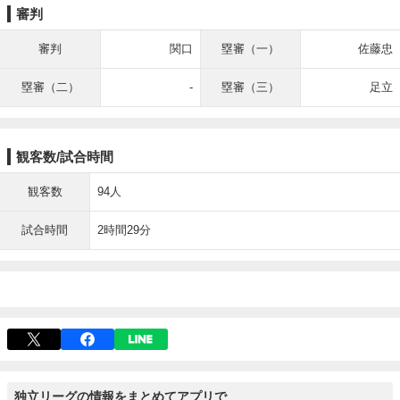
審判
審判
関口
塁審（一）
佐藤忠
塁審（二）
-
塁審（三）
足立
観客数/試合時間
観客数
94人
試合時間
2時間29分
独立リーグの情報をまとめてアプリで