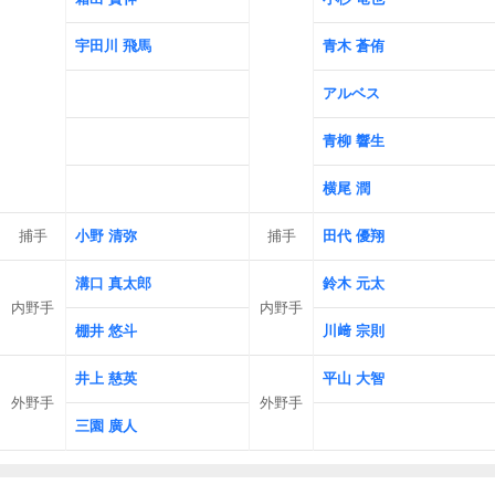
宇田川 飛馬
青木 蒼侑
アルベス
青柳 響生
横尾 潤
捕手
小野 清弥
捕手
田代 優翔
溝口 真太郎
鈴木 元太
内野手
内野手
棚井 悠斗
川﨑 宗則
井上 慈英
平山 大智
外野手
外野手
三園 廣人