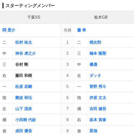
スターティングメンバー
千葉SS
栃木GB
関 景介
先発
藤 希
二
松村 祐太
1
二
桃次郎
中
神谷 虎之介
2
三
楠本 龍聖
三
谷村 剛
3
中
優晟
右
藤田 和樹
4
左
ダッタ
一
松原 若嗣
5
一
菅野 秀斗
指
難波 研伍
6
指
伊原 文太
左
山下 流依
7
捕
吉田 健吾
捕
小田桐 代紋
8
右
坂本 寅泰
遊
成田 優吾
9
遊
星哉