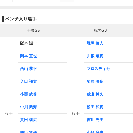
ベンチ入り選手
千葉SS
栃木GB
阪本 誠一
堀岡 俊人
岡本 直也
川根 飛真
西山 恭平
マロスティカ
入口 翔太
栗原 健多
小栗 武尊
成瀬 善久
中川 武海
松田 和真
投手
投手
真田 瑛広
吉川 光夫
霜出 賢伸
小杉 竜也