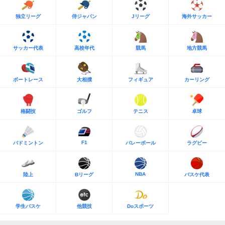
独立リーグ
侍ジャパン
Jリーグ
海外サッカー
サッカー代表
高校年代
競馬
地方競馬
ボートレース
大相撲
フィギュア
カーリング
格闘技
ゴルフ
テニス
卓球
F1
バドミントン
バレーボール
ラグビー
NBA
陸上
Bリーグ
バスケ代表
学生バスケ
他競技
Doスポーツ