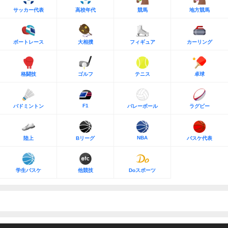
サッカー代表
高校年代
競馬
地方競馬
ボートレース
大相撲
フィギュア
カーリング
格闘技
ゴルフ
テニス
卓球
F1
バドミントン
バレーボール
ラグビー
NBA
陸上
Bリーグ
バスケ代表
学生バスケ
他競技
Doスポーツ