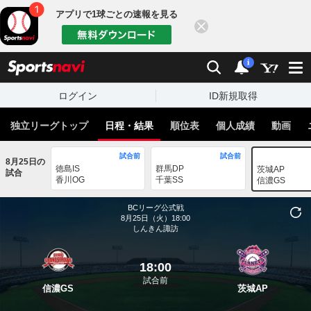
アプリで1球ごとの速報を見る
閉じる
sports
検索
通知
i
ログイン
ID新規取得
独立リーグトップ
日程・結果
順位表
個人成績
動画
試合前
試合前
8月25日の
徳島IS
群馬DP
茨城AP
試合
香川OG
千葉SS
信濃GS
BCリーグ公式戦
8月25日（火）18:00
しんきん諏訪
18:00
試合前
信濃GS
茨城AP