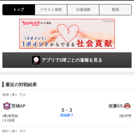
トップ
テキスト速報
出場成績
動画
アプリで1球ごとの速報を見る
最近の対戦結果
6/18（木）
牛久
茨城AP
信濃GS
-
5
3
試合終了
(勝)東恩納
(敗)狩野
(Ｓ)清原
6/17（水）
牛久