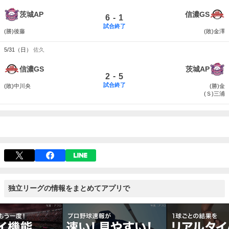
茨城AP
信濃GS
-
6
1
試合終了
(勝)後藤
(敗)金澤
5/31（日）
佐久
信濃GS
茨城AP
-
2
5
試合終了
(敗)中川央
(勝)金
(Ｓ)三浦
独立リーグの情報をまとめてアプリで