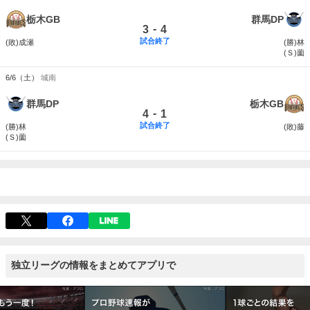
栃木GB
群馬DP
-
3
4
試合終了
(敗)成瀬
(勝)林
(Ｓ)薗
6/6（土）
城南
群馬DP
栃木GB
-
4
1
試合終了
(勝)林
(敗)藤
(Ｓ)薗
独立リーグの情報をまとめてアプリで