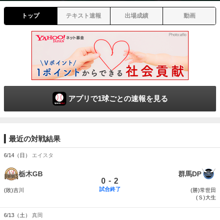
トップ
テキスト速報
出場成績
動画
アプリで1球ごとの速報を見る
最近の対戦結果
6/14（日）
エイスタ
栃木GB
群馬DP
-
0
2
試合終了
(敗)吉川
(勝)常世田
(Ｓ)大生
6/13（土）
真岡