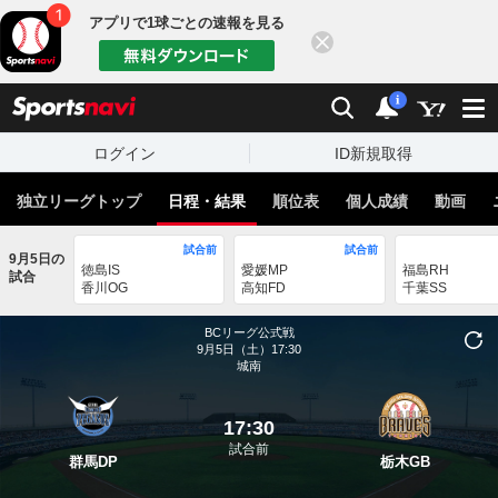
アプリで1球ごとの速報を見る
閉じる
sports
検索
通知
i
ログイン
ID新規取得
独立リーグトップ
日程・結果
順位表
個人成績
動画
試合前
試合前
9月5日の
徳島IS
愛媛MP
福島RH
試合
香川OG
高知FD
千葉SS
BCリーグ公式戦
9月5日（土）17:30
城南
17:30
試合前
群馬DP
栃木GB