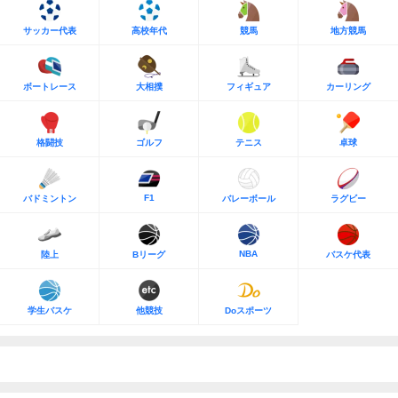
サッカー代表
高校年代
競馬
地方競馬
ボートレース
大相撲
フィギュア
カーリング
格闘技
ゴルフ
テニス
卓球
F1
バドミントン
バレーボール
ラグビー
NBA
陸上
Bリーグ
バスケ代表
学生バスケ
他競技
Doスポーツ