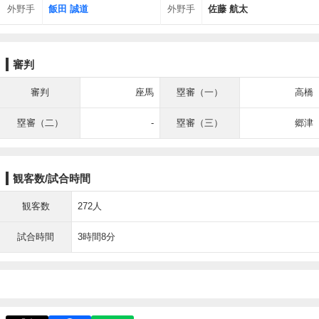
外野手
飯田 誠道
外野手
佐藤 航太
審判
審判
座馬
塁審（一）
高橋
塁審（二）
-
塁審（三）
郷津
観客数/試合時間
観客数
272人
試合時間
3時間8分