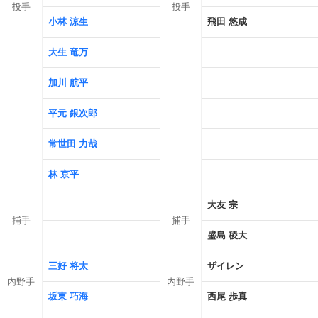
投手
投手
小林 涼生
飛田 悠成
大生 竜万
加川 航平
平元 銀次郎
常世田 力哉
林 京平
大友 宗
捕手
捕手
盛島 稜大
三好 将太
ザイレン
内野手
内野手
坂東 巧海
西尾 歩真