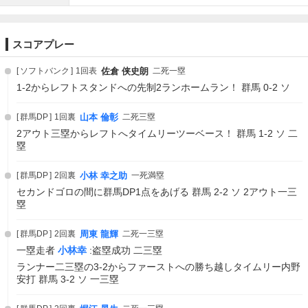
スコアプレー
ソフトバンク
1回表
佐倉 侠史朗
二死一塁
1-2からレフトスタンドへの先制2ランホームラン！ 群馬 0-2 ソ
群馬DP
1回裏
山本 倫彰
二死三塁
2アウト三塁からレフトへタイムリーツーベース！ 群馬 1-2 ソ 二
塁
群馬DP
2回裏
小林 幸之助
一死満塁
セカンドゴロの間に群馬DP1点をあげる 群馬 2-2 ソ 2アウト一三
塁
群馬DP
2回裏
周東 龍輝
二死一三塁
一塁走者
小林幸
:盗塁成功 二三塁
ランナー二三塁の3-2からファーストへの勝ち越しタイムリー内野
安打 群馬 3-2 ソ 一三塁