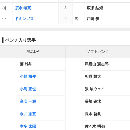
捕
須永 峻亮
8
二
広瀬 結煌
中
ドミンゴス
9
遊
江崎 歩
ベンチ入り選手
群馬DP
ソフトバンク
薗 雄斗
津嘉山 憲志郎
小野 楓倭
相原 雄太
小島 正也
張 峻ウェイ
髙安 一輝
長﨑 蓮汰
永井 志直
長水 啓眞
本多 太陽
佐々木 明都