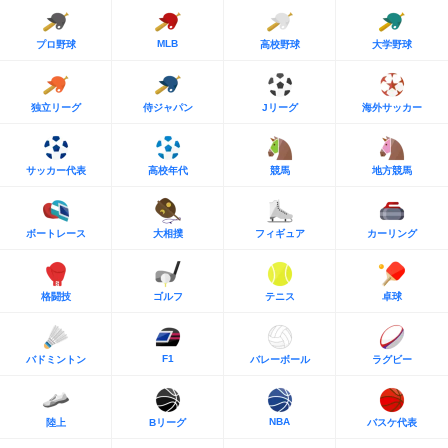
MLB
プロ野球
高校野球
大学野球
独立リーグ
侍ジャパン
Jリーグ
海外サッカー
サッカー代表
高校年代
競馬
地方競馬
ボートレース
大相撲
フィギュア
カーリング
格闘技
ゴルフ
テニス
卓球
F1
バドミントン
バレーボール
ラグビー
NBA
陸上
Bリーグ
バスケ代表