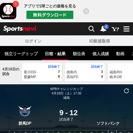
アプリで1球ごとの速報を見る
閉じる
sports
検索
通知
i
ログイン
ID新規取得
独立リーグトップ
日程・結果
順位表
個人成績
動画
試合終了
試合終了
4月18日の
7
3
香川OG
徳島IS
福島RH
試合
8
4
愛媛MP
高知FD
栃木GB
NPBチャレンジカップ
4月18日（土）17:30
城南
9
-
12
試合終了
群馬DP
ソフトバンク