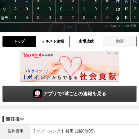
1
2
3
4
5
6
7
8
9
計
安
失
2
0
5
3
0
1
1
0
0
12
13
2
ソ
1
5
0
0
0
2
0
1
0
9
11
1
群馬
2026/4/18 20:38
トップ
テキスト速報
出場成績
動画
アプリで1球ごとの速報を見る
責任投手
勝利投手
ソフトバンク
村田
(1勝0敗0S)