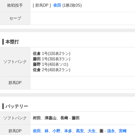
敗戦投手
群馬DP
依田
(1勝2敗0S)
セーブ
本塁打
佐倉
1号(1回表2ラン)
藤田
1号(3回表3ラン)
ソフトバンク
藤野
1号(4回表ソロ)
佐倉
2号(4回表2ラン)
群馬DP
バッテリー
ソフトバンク
村田
、
津嘉山
、
長﨑
-
藤田
群馬DP
依田
、
林
、
小野
、
本多
、
髙安
、
大生
、
薗
-
須永
、
宮崎