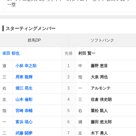
一塁
スターティングメンバー
群馬DP
ソフトバンク
依田 郁也
先発
村田 賢一
遊
小林 幸之助
1
中
藤野 恵音
三
周東 龍輝
2
指
大泉 周也
右
堀江 晃生
3
一
アルモンテ
左
山本 倫彰
4
三
佐倉 侠史朗
指
宮崎 恭輔
5
右
重松 凱人
一
富浜 琉心
6
捕
藤田 悠太郎
二
武藤 闘夢
7
左
木下 勇人