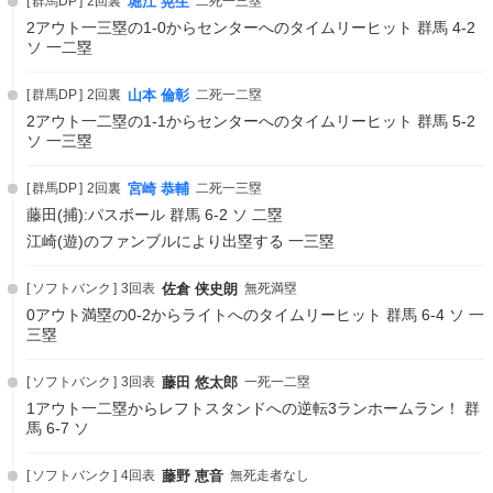
群馬DP
2回裏
堀江 晃生
二死一三塁
2アウト一三塁の1-0からセンターへのタイムリーヒット 群馬 4-2
ソ 一二塁
群馬DP
2回裏
山本 倫彰
二死一二塁
2アウト一二塁の1-1からセンターへのタイムリーヒット 群馬 5-2
ソ 一三塁
群馬DP
2回裏
宮崎 恭輔
二死一三塁
藤田(捕):パスボール 群馬 6-2 ソ 二塁
江崎(遊)のファンブルにより出塁する 一三塁
ソフトバンク
3回表
佐倉 侠史朗
無死満塁
0アウト満塁の0-2からライトへのタイムリーヒット 群馬 6-4 ソ 一
三塁
ソフトバンク
3回表
藤田 悠太郎
一死一二塁
1アウト一二塁からレフトスタンドへの逆転3ランホームラン！ 群
馬 6-7 ソ
ソフトバンク
4回表
藤野 恵音
無死走者なし