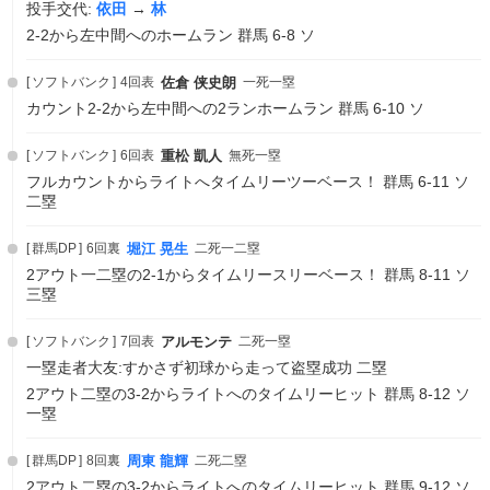
投手交代:
依田
→
林
2-2から左中間へのホームラン 群馬 6-8 ソ
ソフトバンク
4回表
佐倉 侠史朗
一死一塁
カウント2-2から左中間への2ランホームラン 群馬 6-10 ソ
ソフトバンク
6回表
重松 凱人
無死一塁
フルカウントからライトへタイムリーツーベース！ 群馬 6-11 ソ
二塁
群馬DP
6回裏
堀江 晃生
二死一二塁
2アウト一二塁の2-1からタイムリースリーベース！ 群馬 8-11 ソ
三塁
ソフトバンク
7回表
アルモンテ
二死一塁
一塁走者大友:すかさず初球から走って盗塁成功 二塁
2アウト二塁の3-2からライトへのタイムリーヒット 群馬 8-12 ソ
一塁
群馬DP
8回裏
周東 龍輝
二死二塁
2アウト二塁の3-2からライトへのタイムリーヒット 群馬 9-12 ソ