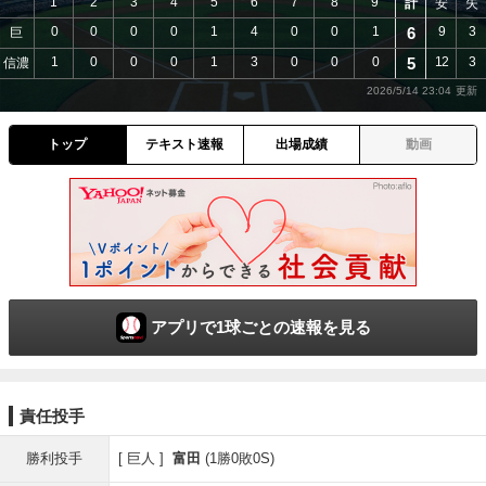
1
2
3
4
5
6
7
8
9
計
安
失
0
0
0
0
1
4
0
0
1
6
9
3
巨
1
0
0
0
1
3
0
0
0
5
12
3
信濃
2026/5/14 23:04
トップ
テキスト速報
出場成績
動画
アプリで1球ごとの速報を見る
責任投手
勝利投手
巨人
富田
(1勝0敗0S)