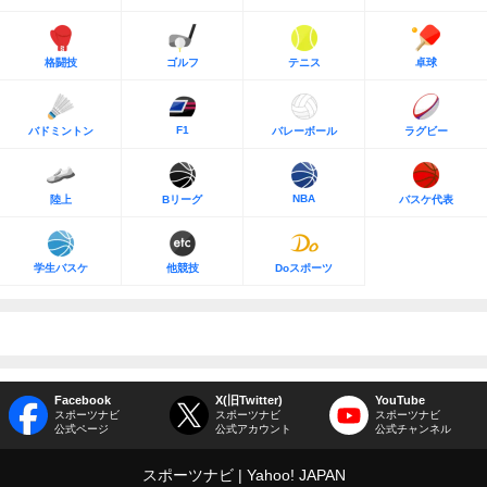
格闘技
ゴルフ
テニス
卓球
F1
バドミントン
バレーボール
ラグビー
NBA
陸上
Bリーグ
バスケ代表
学生バスケ
他競技
Doスポーツ
Facebook
X(旧Twitter)
YouTube
スポーツナビ
スポーツナビ
スポーツナビ
公式ページ
公式アカウント
公式チャンネル
スポーツナビ
Yahoo! JAPAN