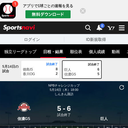
アプリで1球ごとの速報を見る
閉じる
sports
検索
通知
i
ログイン
ID新規取得
独立リーグトップ
日程・結果
順位表
個人成績
動画
試合終了
試合終了
5月14日の
8
徳島IS
6
巨人
試合
2
香川OG
5
信濃GS
NPBチャレンジカップ
5月14日（木）18:00
しんきん諏訪
5
-
6
試合終了
信濃GS
巨人