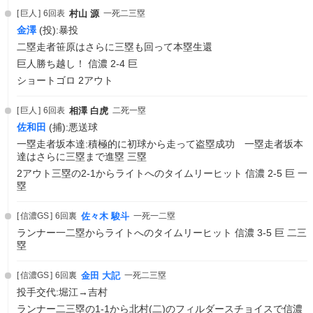
巨人
6回表
村山 源
一死二三塁
金澤
(投):暴投
二塁走者笹原はさらに三塁も回って本塁生還
巨人勝ち越し！ 信濃 2-4 巨
ショートゴロ 2アウト
巨人
6回表
相澤 白虎
二死一塁
佐和田
(捕):悪送球
一塁走者坂本達:積極的に初球から走って盗塁成功 一塁走者坂本
達はさらに三塁まで進塁 三塁
2アウト三塁の2-1からライトへのタイムリーヒット 信濃 2-5 巨 一
塁
信濃GS
6回裏
佐々木 駿斗
一死一二塁
ランナー一二塁からライトへのタイムリーヒット 信濃 3-5 巨 二三
塁
信濃GS
6回裏
金田 大記
一死二三塁
投手交代:堀江→吉村
ランナー二三塁の1-1から北村(二)のフィルダースチョイスで信濃