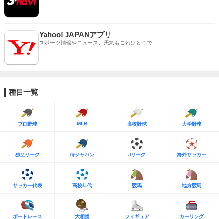
Yahoo! JAPANアプリ
スポーツ情報やニュース、天気もこれひとつで
種目一覧
MLB
プロ野球
高校野球
大学野球
独立リーグ
侍ジャパン
Jリーグ
海外サッカー
サッカー代表
高校年代
競馬
地方競馬
ボートレース
大相撲
フィギュア
カーリング