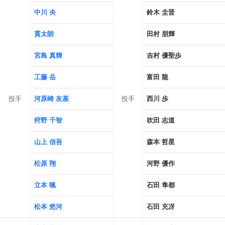
中川 央
鈴木 圭晋
貫太朗
田村 朋輝
宮島 真輝
吉村 優聖歩
工藤 岳
富田 龍
投手
河原崎 友基
投手
西川 歩
狩野 千智
吹田 志道
山上 信吾
森本 哲星
松原 翔
河野 優作
立本 颯
石田 隼都
松本 悠河
石田 充冴