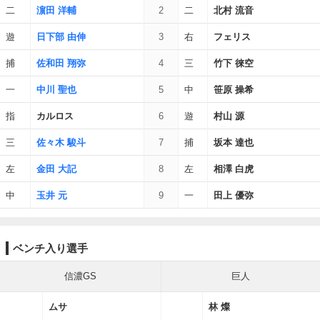
二
濵田 洋輔
2
二
北村 流音
遊
日下部 由伸
3
右
フェリス
捕
佐和田 翔弥
4
三
竹下 徠空
一
中川 聖也
5
中
笹原 操希
指
カルロス
6
遊
村山 源
三
佐々木 駿斗
7
捕
坂本 達也
左
金田 大記
8
左
相澤 白虎
中
玉井 元
9
一
田上 優弥
ベンチ入り選手
信濃GS
巨人
ムサ
林 燦