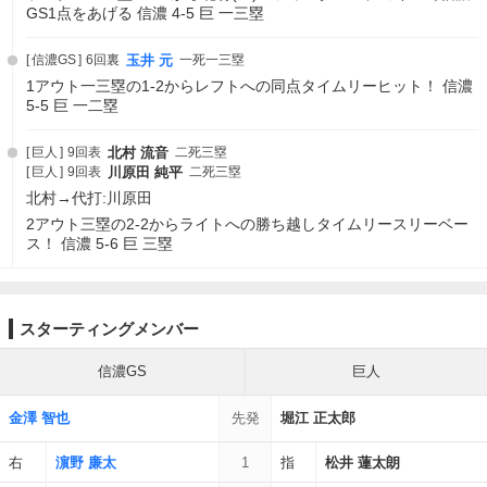
GS1点をあげる 信濃 4-5 巨 一三塁
信濃GS
6回裏
玉井 元
一死一三塁
1アウト一三塁の1-2からレフトへの同点タイムリーヒット！ 信濃
5-5 巨 一二塁
巨人
9回表
北村 流音
二死三塁
巨人
9回表
川原田 純平
二死三塁
北村→代打:川原田
2アウト三塁の2-2からライトへの勝ち越しタイムリースリーベー
ス！ 信濃 5-6 巨 三塁
スターティングメンバー
信濃GS
巨人
金澤 智也
先発
堀江 正太郎
右
濵野 廉太
1
指
松井 蓮太朗