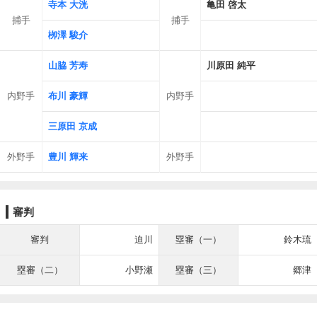
寺本 大洸
亀田 啓太
捕手
捕手
栁澤 駿介
山脇 芳寿
川原田 純平
内野手
布川 豪輝
内野手
三原田 京成
外野手
豊川 輝来
外野手
審判
審判
迫川
塁審（一）
鈴木琉
塁審（二）
小野瀬
塁審（三）
郷津