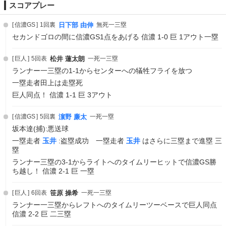
スコアプレー
信濃GS
1回裏
日下部 由伸
無死一三塁
セカンドゴロの間に信濃GS1点をあげる 信濃 1-0 巨 1アウト一塁
巨人
5回表
松井 蓮太朗
一死一三塁
ランナー一三塁の1-1からセンターへの犠牲フライを放つ
一塁走者田上は走塁死
巨人同点！ 信濃 1-1 巨 3アウト
信濃GS
5回裏
濵野 廉太
一死一塁
坂本達(捕):悪送球
一塁走者
玉井
:盗塁成功 一塁走者
玉井
はさらに三塁まで進塁 三
塁
ランナー三塁の3-1からライトへのタイムリーヒットで信濃GS勝
ち越し！ 信濃 2-1 巨 一塁
巨人
6回表
笹原 操希
一死一三塁
ランナー一三塁からレフトへのタイムリーツーベースで巨人同点
信濃 2-2 巨 二三塁