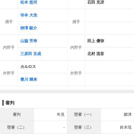
松本 悠河
石田 充冴
寺本 大洸
捕手
捕手
栁澤 駿介
山脇 芳寿
田上 優弥
内野手
内野手
三原田 京成
北村 流音
カルロス
外野手
外野手
豊川 輝来
審判
審判
年見
塁審（一）
郷津
塁審（二）
-
塁審（三）
鈴木琉