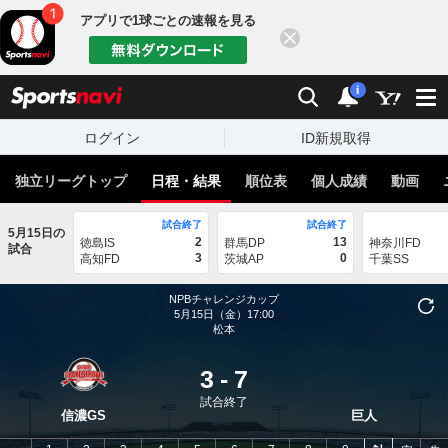
アプリで1球ごとの速報を見る
閉じる
sports
検索
通知
i
ログイン
ID新規取得
独立リーグトップ
日程・結果
順位表
個人成績
動画
試合終了
試合終了
5月15日の
2
13
徳島IS
群馬DP
神奈川FD
試合
3
0
高知FD
茨城AP
千葉SS
NPBチャレンジカップ
5月15日（金）17:00
松本
3
-
7
試合終了
信濃GS
巨人