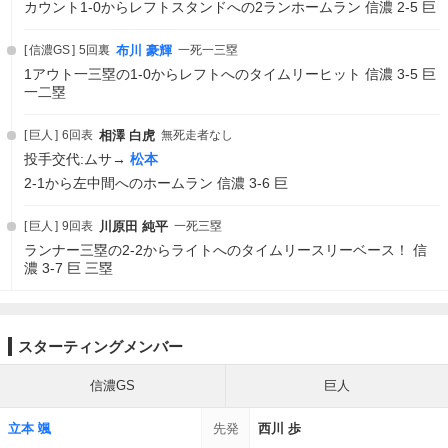
カウント1-0からレフトスタンドへの2ランホームラン 信濃 2-5 巨
信濃GS
5回裏
布川 豪輝
一死一三塁
1アウト一三塁の1-0からレフトへのタイムリーヒット 信濃 3-5 巨
一二塁
巨人
6回表
相澤 白虎
無死走者なし
投手交代:ムサ→
松本
2-1から左中間へのホームラン 信濃 3-6 巨
巨人
9回表
川原田 純平
一死三塁
ランナー三塁の2-2からライトへのタイムリースリーベース！ 信
濃 3-7 巨 三塁
スターティングメンバー
信濃GS
巨人
立本 颯
先発
西川 歩