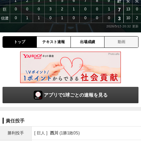
1
2
3
4
5
6
7
8
9
計
安
失
0
0
0
3
2
1
0
0
1
7
13
0
巨
0
1
1
0
1
0
0
0
0
3
10
2
信濃
2026/5/15 20:32
トップ
テキスト速報
出場成績
動画
アプリで1球ごとの速報を見る
責任投手
勝利投手
巨人
西川
(1勝1敗0S)