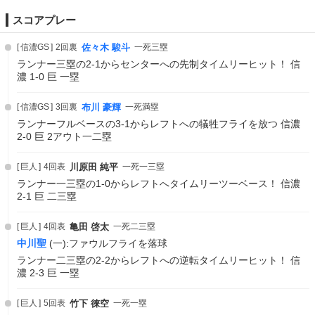
スコアプレー
信濃GS
2回裏
佐々木 駿斗
一死三塁
ランナー三塁の2-1からセンターへの先制タイムリーヒット！ 信
濃 1-0 巨 一塁
信濃GS
3回裏
布川 豪輝
一死満塁
ランナーフルベースの3-1からレフトへの犠牲フライを放つ 信濃
2-0 巨 2アウト一二塁
巨人
4回表
川原田 純平
一死一三塁
ランナー一三塁の1-0からレフトへタイムリーツーベース！ 信濃
2-1 巨 二三塁
巨人
4回表
亀田 啓太
一死二三塁
中川聖
(一):ファウルフライを落球
ランナー二三塁の2-2からレフトへの逆転タイムリーヒット！ 信
濃 2-3 巨 一塁
巨人
5回表
竹下 徠空
一死一塁