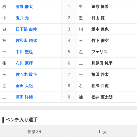
右
濵野 廉太
1
中
笹原 操希
中
玉井 元
2
遊
村山 源
遊
日下部 由伸
3
指
坂本 達也
捕
佐和田 翔弥
4
三
竹下 徠空
一
中川 聖也
5
左
フェリス
指
布川 豪輝
6
二
川原田 純平
三
佐々木 駿斗
7
一
亀田 啓太
左
金田 大記
8
右
相澤 白虎
二
濵田 洋輔
9
捕
松井 蓮太朗
ベンチ入り選手
信濃GS
巨人