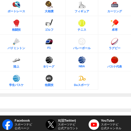
ボートレース
大相撲
フィギュア
カーリング
格闘技
ゴルフ
テニス
卓球
F1
バドミントン
バレーボール
ラグビー
NBA
陸上
Bリーグ
バスケ代表
学生バスケ
他競技
Doスポーツ
Facebook
X(旧Twitter)
YouTube
スポーツナビ
スポーツナビ
スポーツナビ
公式ページ
公式アカウント
公式チャンネル