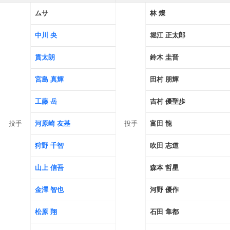
ムサ
林 燦
中川 央
堀江 正太郎
貫太朗
鈴木 圭晋
宮島 真輝
田村 朋輝
工藤 岳
吉村 優聖歩
投手
河原崎 友基
投手
富田 龍
狩野 千智
吹田 志道
山上 信吾
森本 哲星
金澤 智也
河野 優作
松原 翔
石田 隼都