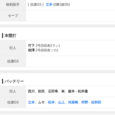
敗戦投手
信濃GS
立本
(0勝1敗0S)
セーブ
本塁打
竹下
2号(5回表2ラン)
巨人
相澤
2号(6回表ソロ)
信濃GS
バッテリー
巨人
西川
、
吹田
、
石田隼
、
林
、
森本
-
松井蓮
信濃GS
立本
、
ムサ
、
松本
、
山上
、
河原崎
、
狩野
-
佐和田