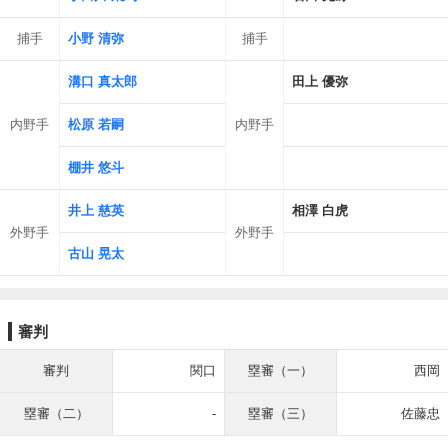
捕手
小野 清弥
捕手
溝口 真太郎
田上 優弥
内野手
松原 若嗣
内野手
棚井 悠斗
井上 慈英
相澤 白虎
外野手
外野手
古山 晃太
審判
審判
関口
塁審（一）
西岡
塁審（二）
-
塁審（三）
佐藤忠