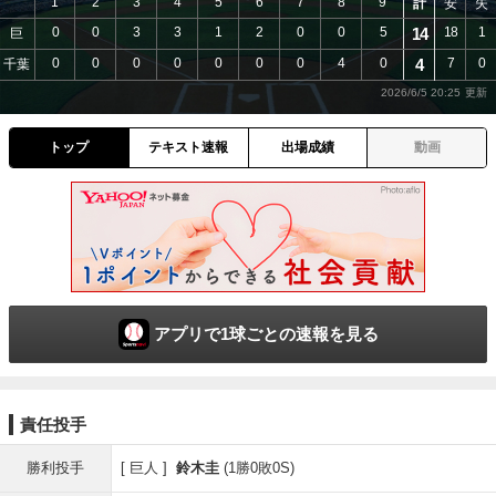
1
2
3
4
5
6
7
8
9
計
安
失
0
0
3
3
1
2
0
0
5
14
18
1
巨
0
0
0
0
0
0
0
4
0
4
7
0
千葉
2026/6/5 20:25
トップ
テキスト速報
出場成績
動画
アプリで1球ごとの速報を見る
責任投手
勝利投手
巨人
鈴木圭
(1勝0敗0S)