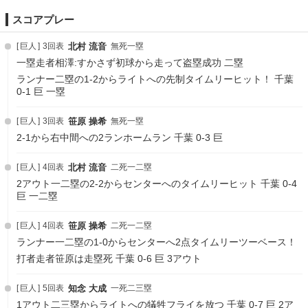
スコアプレー
巨人
3回表
北村 流音
無死一塁
一塁走者相澤:すかさず初球から走って盗塁成功 二塁
ランナー二塁の1-2からライトへの先制タイムリーヒット！ 千葉
0-1 巨 一塁
巨人
3回表
笹原 操希
無死一塁
2-1から右中間への2ランホームラン 千葉 0-3 巨
巨人
4回表
北村 流音
二死一二塁
2アウト一二塁の2-2からセンターへのタイムリーヒット 千葉 0-4
巨 一二塁
巨人
4回表
笹原 操希
二死一二塁
ランナー一二塁の1-0からセンターへ2点タイムリーツーベース！
打者走者笹原は走塁死 千葉 0-6 巨 3アウト
巨人
5回表
知念 大成
一死二三塁
1アウト二三塁からライトへの犠牲フライを放つ 千葉 0-7 巨 2ア