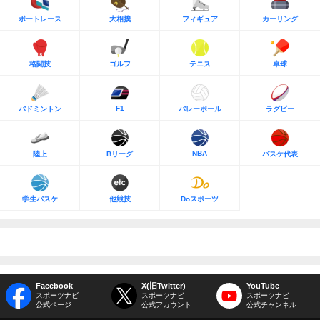
ボートレース
大相撲
フィギュア
カーリング
格闘技
ゴルフ
テニス
卓球
F1
バドミントン
バレーボール
ラグビー
NBA
陸上
Bリーグ
バスケ代表
学生バスケ
他競技
Doスポーツ
Facebook
X(旧Twitter)
YouTube
スポーツナビ
スポーツナビ
スポーツナビ
公式ページ
公式アカウント
公式チャンネル