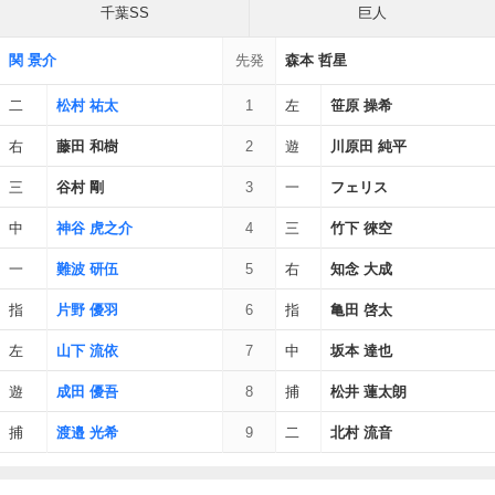
千葉SS
巨人
関 景介
先発
森本 哲星
二
松村 祐太
1
左
笹原 操希
右
藤田 和樹
2
遊
川原田 純平
三
谷村 剛
3
一
フェリス
中
神谷 虎之介
4
三
竹下 徠空
一
難波 研伍
5
右
知念 大成
指
片野 優羽
6
指
亀田 啓太
左
山下 流依
7
中
坂本 達也
遊
成田 優吾
8
捕
松井 蓮太朗
捕
渡邉 光希
9
二
北村 流音