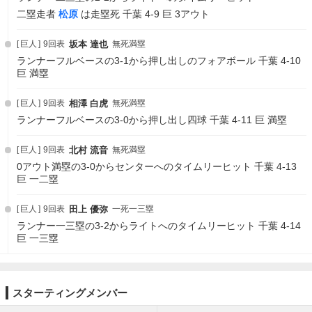
二塁走者
松原
は走塁死 千葉 4-9 巨 3アウト
巨人
9回表
坂本 達也
無死満塁
ランナーフルベースの3-1から押し出しのフォアボール 千葉 4-10
巨 満塁
巨人
9回表
相澤 白虎
無死満塁
ランナーフルベースの3-0から押し出し四球 千葉 4-11 巨 満塁
巨人
9回表
北村 流音
無死満塁
0アウト満塁の3-0からセンターへのタイムリーヒット 千葉 4-13
巨 一二塁
巨人
9回表
田上 優弥
一死一三塁
ランナー一三塁の3-2からライトへのタイムリーヒット 千葉 4-14
巨 一三塁
スターティングメンバー