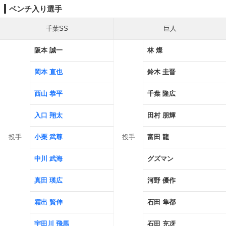
ベンチ入り選手
千葉SS
巨人
阪本 誠一
林 燦
岡本 直也
鈴木 圭晋
西山 恭平
千葉 隆広
入口 翔太
田村 朋輝
投手
小栗 武尊
投手
富田 龍
中川 武海
グズマン
真田 瑛広
河野 優作
霜出 賢伸
石田 隼都
宇田川 飛馬
石田 充冴