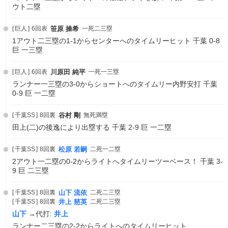
ウト二塁
巨人
6回表
笹原 操希
一死二三塁
1アウト二三塁の1-1からセンターへのタイムリーヒット 千葉 0-8
巨 一三塁
巨人
6回表
川原田 純平
一死一三塁
ランナー一三塁の3-0からショートへのタイムリー内野安打 千葉
0-9 巨 一二塁
千葉SS
8回裏
谷村 剛
無死満塁
田上(二)の後逸により出塁する 千葉 2-9 巨 一二塁
千葉SS
8回裏
松原 若嗣
二死一二塁
2アウト一二塁の0-2からライトへタイムリーツーベース！ 千葉 3-
9 巨 二三塁
千葉SS
8回裏
山下 流依
二死二三塁
千葉SS
8回裏
井上 慈英
二死二三塁
山下
→代打:
井上
ランナー二三塁の2-2からライトへのタイムリーヒット