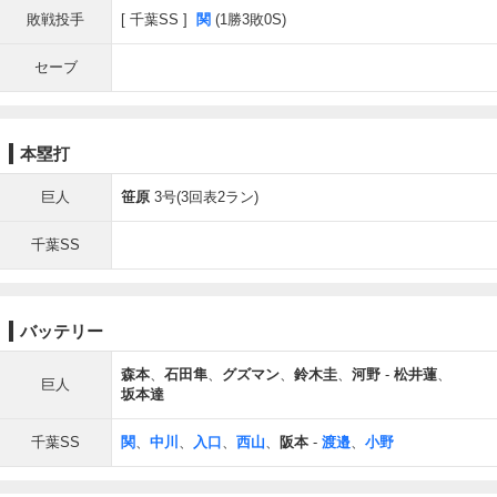
敗戦投手
千葉SS
関
(1勝3敗0S)
セーブ
本塁打
巨人
笹原
3号(3回表2ラン)
千葉SS
バッテリー
森本
、
石田隼
、
グズマン
、
鈴木圭
、
河野
-
松井蓮
、
巨人
坂本達
千葉SS
関
、
中川
、
入口
、
西山
、
阪本
-
渡邉
、
小野