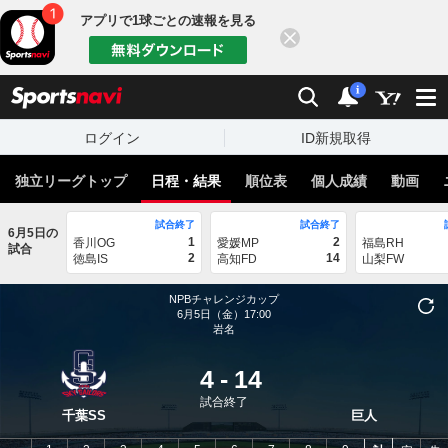
アプリで1球ごとの速報を見る
閉じる
sports
検索
通知
i
ログイン
ID新規取得
独立リーグトップ
日程・結果
順位表
個人成績
動画
試合終了
試合終了
6月5日の
1
2
香川OG
愛媛MP
福島RH
試合
2
14
徳島IS
高知FD
山梨FW
NPBチャレンジカップ
6月5日（金）17:00
岩名
4
-
14
試合終了
千葉SS
巨人