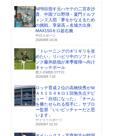
NPB目指す元ハヤテの二宮衣沙
貴、中国プロ野球・厦門ドルフ
ィンズ入団「夢をかなえるため
の挑戦」享栄高→名城大出身、
MAX150キロ超右腕
中日スポーツ
2026/8/8 10:26
「トレーニングのギリギリを攻
めたい」リハビリ中のソフトバ
ンク藤井皓哉が来季復帰へ向け
キャッチボール
西スポWEB OTTO!
2026/8/8 7:02
ロッテ育成２位の高橋快秀がＭ
ＡＸ１５４キロ１回無失点デビ
ュー「自信になった」「チーム
を勝たせられる投手に」サブロ
ー監督「いいピッチャーだと思
います」
デイリースポーツ
2026/8/7 22:10
オイシックス・宮森智志が韓国