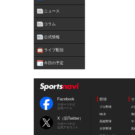
ニュース
コラム
公式情報
ライブ配信
今日の予定
Facebook
野球
サ
スポーツナビ
プロ野球
J
公式ページ
MLB
海
X（旧Twitter）
高校野球
サ
スポーツナビ
公式アカウント
大学野球
高