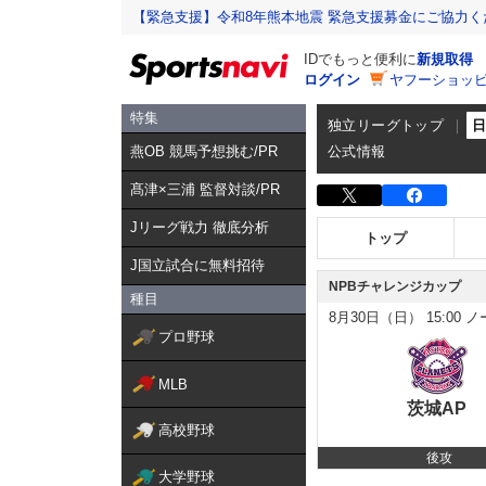
【緊急支援】令和8年熊本地震 緊急支援募金にご協力く
IDでもっと便利に
新規取得
ログイン
ヤフーショッピ
特集
独立リーグトップ
燕OB 競馬予想挑む/PR
公式情報
髙津×三浦 監督対談/PR
Jリーグ戦力 徹底分析
トップ
J国立試合に無料招待
NPBチャレンジカップ
種目
8月30日（日）
15:00
ノ
プロ野球
MLB
茨城AP
高校野球
後攻
大学野球