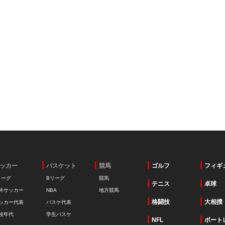
ッカー
バスケット
競馬
ゴルフ
フィギ
リーグ
Bリーグ
競馬
テニス
卓球
外サッカー
NBA
地方競馬
格闘技
大相撲
ッカー代表
バスケ代表
校年代
学生バスケ
NFL
ボート