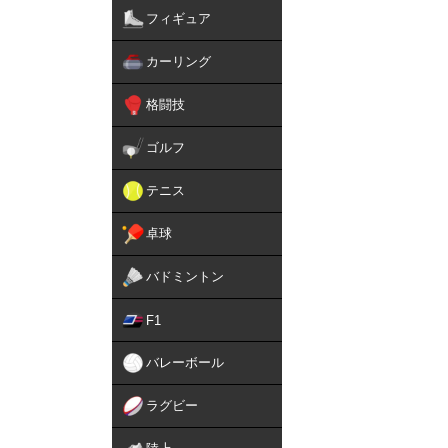
フィギュア
カーリング
格闘技
ゴルフ
テニス
卓球
バドミントン
F1
バレーボール
ラグビー