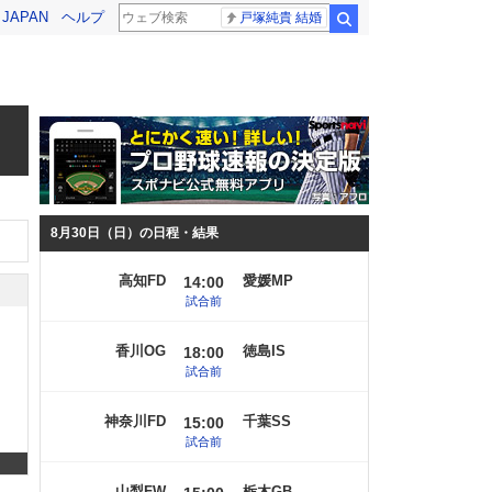
! JAPAN
ヘルプ
戸塚純貴 結婚
検索
8月30日（日）の日程・結果
高知FD
愛媛MP
14:00
試合前
香川OG
徳島IS
18:00
試合前
神奈川FD
千葉SS
15:00
試合前
山梨FW
栃木GB