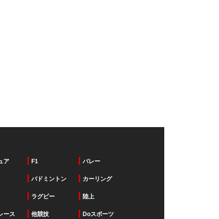
ュア
F1
バレー
バドミントン
カーリング
ラグビー
陸上
レース
他競技
Doスポーツ