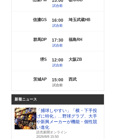
15:00
試合前
信濃GS
埼玉武蔵HB
16:00
試合前
群馬DP
福島RH
17:30
試合前
堺S
大阪ZB
12:00
試合前
茨城AP
西武
15:00
試合前
新着ニュース
「捕球しやすい」「横・下手投
げに特化」…野球グラブ、大手
や新興メーカーが機能・個性競
い進化
読売新聞オンライン
2026/8/8 15:50