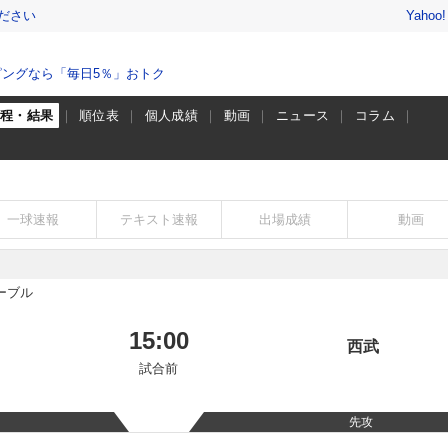
ださい
Yahoo
ングなら「毎日5％」おトク
日程・結果
順位表
個人成績
動画
ニュース
コラム
一球速報
テキスト速報
出場成績
動画
ーブル
15:00
西武
試合前
先攻