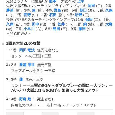
先発ピッチャーは姫路Eが
熊本
、大阪ZBが
上甲
先攻:大阪ZBのスターティングラインアップは1番:
岡田
(二)、2番:
勝浦
(左)、3番:
蓮
(捕)、4番:
野島
(右)、5番:
朝田
(遊)、6番:
久保
(一)、7番:
菅野
(中)、8番:
石田
(指)、9番:
増野
(三)
後攻:姫路Eのスターティングラインアップは1番:
保田
(二)、2番:
久保
(左)、3番:
田中
(指)、4番:
笠井
(一)、5番:
釣
(捕)、6番:
大島
(遊)、7番:
小早川
(右)、8番:
島田
(三)、9番:
藤田
(中)
－開始前遅延－
1回表大阪ZBの攻撃
1番
岡田 竜汰
無死走者なし
1：
センターへの三塁打 三塁
2番
勝浦 淳世
無死三塁
2：
フォアボールを選ぶ 一三塁
3番
蓮
無死一三塁
3：
ランナー一三塁の0-1からダブルプレーの間に一人ランナー
がかえり大阪ZB1点をあげる 姫路 0-1 大阪 2アウト
4番
野島 煌
二死走者なし
4：
内角低めのストレートを打つもレフトフライ 3アウト