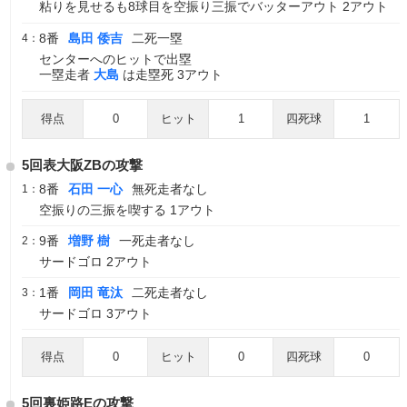
粘りを見せるも8球目を空振り三振でバッターアウト 2アウト
8番
島田 倭吉
二死一塁
4：
センターへのヒットで出塁
一塁走者
大島
は走塁死 3アウト
得点
0
ヒット
1
四死球
1
5回表大阪ZBの攻撃
8番
石田 一心
無死走者なし
1：
空振りの三振を喫する 1アウト
9番
増野 樹
一死走者なし
2：
サードゴロ 2アウト
1番
岡田 竜汰
二死走者なし
3：
サードゴロ 3アウト
得点
0
ヒット
0
四死球
0
5回裏姫路Eの攻撃