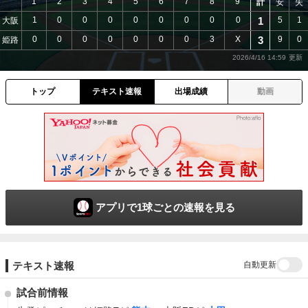
1
2
3
4
5
6
7
8
9
計
安
失
1
0
0
0
0
0
0
0
0
1
5
1
大阪
0
0
0
0
0
0
0
3
X
3
9
0
姫路
2026/4/16 14:59
トップ
テキスト速報
出場成績
動画
アプリで1球ごとの速報を見る
自動更新
テキスト速報
試合前情報