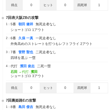
得点
0
ヒット
0
四死球
1
7回表大阪ZBの攻撃
5番
朝田 健祥
無死走者なし
1：
ショートゴロ 1アウト
6番
久保 一真
一死走者なし
2：
外角高めのストレートを打つもレフトフライ 2アウト
7番
菅野 聖也
二死走者なし
3：
四球を選ぶ 一塁
代打
濱田 俊志
二死一塁
4：
石田
→代打:
濱田
ショートゴロ 3アウト
得点
0
ヒット
0
四死球
1
7回裏姫路Eの攻撃
8番
島田 倭吉
無死走者なし
1：