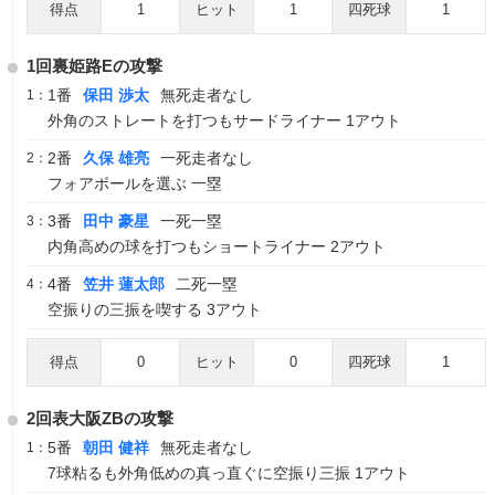
得点
1
ヒット
1
四死球
1
1回裏姫路Eの攻撃
1番
保田 渉太
無死走者なし
1：
外角のストレートを打つもサードライナー 1アウト
2番
久保 雄亮
一死走者なし
2：
フォアボールを選ぶ 一塁
3番
田中 豪星
一死一塁
3：
内角高めの球を打つもショートライナー 2アウト
4番
笠井 蓮太郎
二死一塁
4：
空振りの三振を喫する 3アウト
得点
0
ヒット
0
四死球
1
2回表大阪ZBの攻撃
5番
朝田 健祥
無死走者なし
1：
7球粘るも外角低めの真っ直ぐに空振り三振 1アウト