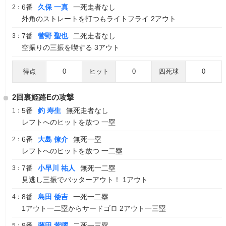
6番
久保 一真
一死走者なし
2：
外角のストレートを打つもライトフライ 2アウト
7番
菅野 聖也
二死走者なし
3：
空振りの三振を喫する 3アウト
得点
0
ヒット
0
四死球
0
2回裏姫路Eの攻撃
5番
釣 寿生
無死走者なし
1：
レフトへのヒットを放つ 一塁
6番
大島 僚介
無死一塁
2：
レフトへのヒットを放つ 一二塁
7番
小早川 祐人
無死一二塁
3：
見逃し三振でバッターアウト！ 1アウト
8番
島田 倭吉
一死一二塁
4：
1アウト一二塁からサードゴロ 2アウト一三塁
9番
藤田 紫曜
二死一三塁
5：