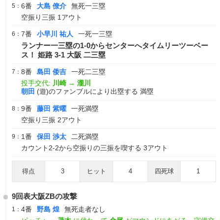
6番
大島 僚介
無死一三塁
5：
空振り三振 1アウト
7番
小早川 祐人
一死一三塁
6：
ランナー一三塁の1-0からセンターへタイムリーツーベー
ス！ 姫路 3-1 大阪 二三塁
8番
島田 倭吉
一死二三塁
7：
投手交代:
川崎
→
瀧川
朝田
(遊)のファンブルにより出塁する 満塁
9番
藤田 紫曜
一死満塁
8：
空振り三振 2アウト
1番
保田 渉太
二死満塁
9：
カウント2-2から空振りの三振を喫する 3アウト
得点
3
ヒット
4
四死球
1
9回表大阪ZBの攻撃
4番
野島 煌
無死走者なし
1：