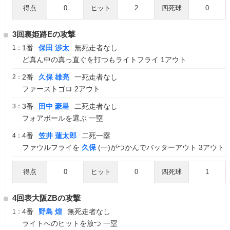
得点
0
ヒット
2
四死球
0
3回裏姫路Eの攻撃
1番
保田 渉太
無死走者なし
1：
ど真ん中の真っ直ぐを打つもライトフライ 1アウト
2番
久保 雄亮
一死走者なし
2：
ファーストゴロ 2アウト
3番
田中 豪星
二死走者なし
3：
フォアボールを選ぶ 一塁
4番
笠井 蓮太郎
二死一塁
4：
ファウルフライを
久保
(一)がつかんでバッターアウト 3アウト
得点
0
ヒット
0
四死球
1
4回表大阪ZBの攻撃
4番
野島 煌
無死走者なし
1：
ライトへのヒットを放つ 一塁