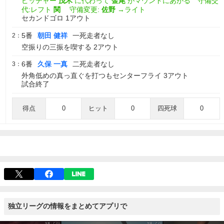
ピッチャー
茂木
に代わって
金尾
がマウンドにあがる 守備交
代:レフト
関
守備変更:
佐野
→ライト
セカンドゴロ 1アウト
5番
朝田 健祥
一死走者なし
2：
空振りの三振を喫する 2アウト
6番
久保 一真
二死走者なし
3：
外角低めの真っ直ぐを打つもセンターフライ 3アウト
試合終了
得点
0
ヒット
0
四死球
0
独立リーグの情報をまとめてアプリで