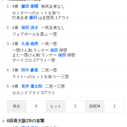
9番
藤田 紫曜
無死走者なし
1：
センターへのヒットを放つ
打者走者
藤田
は走塁死 1アウト
1番
保田 渉太
一死走者なし
2：
フォアボールを選ぶ 一塁
2番
久保 雄亮
一死一塁
3：
一塁けん制:ランナー
保田
帰塁
また一塁けん制:ランナー
保田
帰塁
サードゴロ 2アウト一塁
3番
田中 豪星
二死一塁
4：
ライトへのヒットを放つ 一三塁
4番
笠井 蓮太郎
二死一三塁
5：
セカンドフライ 3アウト
得点
0
ヒット
2
四死球
1
6回表大阪ZBの攻撃