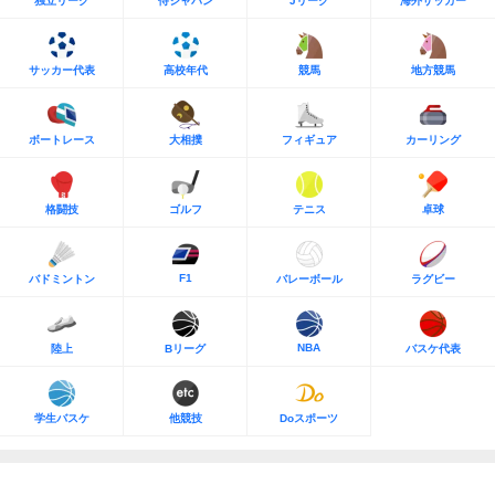
独立リーグ
侍ジャパン
Jリーグ
海外サッカー
サッカー代表
高校年代
競馬
地方競馬
ボートレース
大相撲
フィギュア
カーリング
格闘技
ゴルフ
テニス
卓球
F1
バドミントン
バレーボール
ラグビー
NBA
陸上
Bリーグ
バスケ代表
学生バスケ
他競技
Doスポーツ