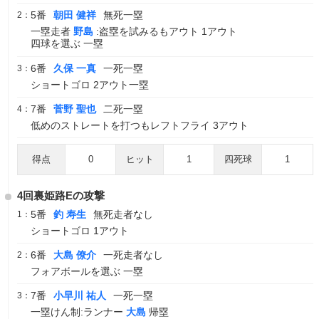
5番
朝田 健祥
無死一塁
2：
一塁走者
野島
:盗塁を試みるもアウト 1アウト
四球を選ぶ 一塁
6番
久保 一真
一死一塁
3：
ショートゴロ 2アウト一塁
7番
菅野 聖也
二死一塁
4：
低めのストレートを打つもレフトフライ 3アウト
得点
0
ヒット
1
四死球
1
4回裏姫路Eの攻撃
5番
釣 寿生
無死走者なし
1：
ショートゴロ 1アウト
6番
大島 僚介
一死走者なし
2：
フォアボールを選ぶ 一塁
7番
小早川 祐人
一死一塁
3：
一塁けん制:ランナー
大島
帰塁