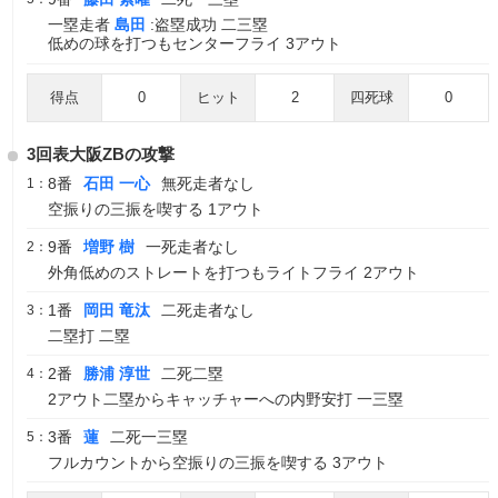
一塁走者
島田
:盗塁成功 二三塁
低めの球を打つもセンターフライ 3アウト
得点
0
ヒット
2
四死球
0
3回表大阪ZBの攻撃
8番
石田 一心
無死走者なし
1：
空振りの三振を喫する 1アウト
9番
増野 樹
一死走者なし
2：
外角低めのストレートを打つもライトフライ 2アウト
1番
岡田 竜汰
二死走者なし
3：
二塁打 二塁
2番
勝浦 淳世
二死二塁
4：
2アウト二塁からキャッチャーへの内野安打 一三塁
3番
蓮
二死一三塁
5：
フルカウントから空振りの三振を喫する 3アウト