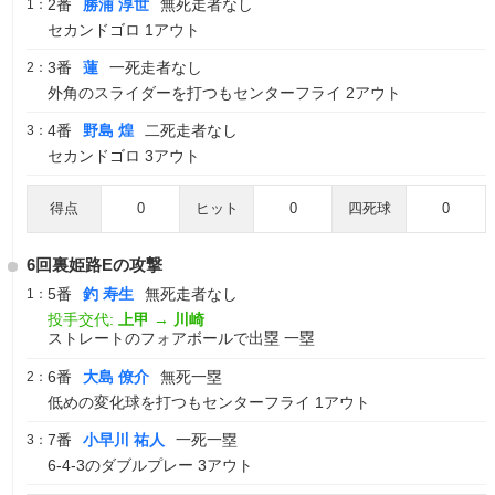
2番
勝浦 淳世
無死走者なし
1：
セカンドゴロ 1アウト
3番
蓮
一死走者なし
2：
外角のスライダーを打つもセンターフライ 2アウト
4番
野島 煌
二死走者なし
3：
セカンドゴロ 3アウト
得点
0
ヒット
0
四死球
0
6回裏姫路Eの攻撃
5番
釣 寿生
無死走者なし
1：
投手交代:
上甲
→
川崎
ストレートのフォアボールで出塁 一塁
6番
大島 僚介
無死一塁
2：
低めの変化球を打つもセンターフライ 1アウト
7番
小早川 祐人
一死一塁
3：
6-4-3のダブルプレー 3アウト