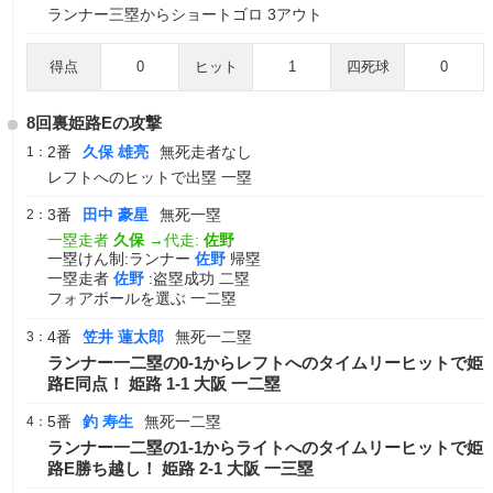
ランナー三塁からショートゴロ 3アウト
得点
0
ヒット
1
四死球
0
8回裏姫路Eの攻撃
2番
久保 雄亮
無死走者なし
1：
レフトへのヒットで出塁 一塁
3番
田中 豪星
無死一塁
2：
一塁走者
久保
→代走:
佐野
一塁けん制:ランナー
佐野
帰塁
一塁走者
佐野
:盗塁成功 二塁
フォアボールを選ぶ 一二塁
4番
笠井 蓮太郎
無死一二塁
3：
ランナー一二塁の0-1からレフトへのタイムリーヒットで姫
路E同点！ 姫路 1-1 大阪 一二塁
5番
釣 寿生
無死一二塁
4：
ランナー一二塁の1-1からライトへのタイムリーヒットで姫
路E勝ち越し！ 姫路 2-1 大阪 一三塁