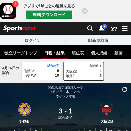
アプリで1球ごとの速報を見る
閉じる
sports
検索
通知
i
ログイン
ID新規取得
独立リーグトップ
日程・結果
順位表
個人成績
動画
試合終了
試合終了
4月16日の
9
信濃GS
1
大阪ZB
試合
10
山梨FW
3
姫路E
関西地域プロ野球リーグ
4月16日（木）12:30
ウインク球場
3
-
1
試合終了
姫路E
大阪ZB