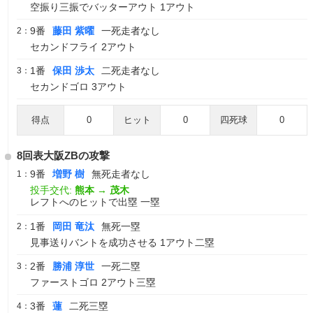
空振り三振でバッターアウト 1アウト
9番
藤田 紫曜
一死走者なし
2：
セカンドフライ 2アウト
1番
保田 渉太
二死走者なし
3：
セカンドゴロ 3アウト
得点
0
ヒット
0
四死球
0
8回表大阪ZBの攻撃
9番
増野 樹
無死走者なし
1：
投手交代:
熊本
→
茂木
レフトへのヒットで出塁 一塁
1番
岡田 竜汰
無死一塁
2：
見事送りバントを成功させる 1アウト二塁
2番
勝浦 淳世
一死二塁
3：
ファーストゴロ 2アウト三塁
3番
蓮
二死三塁
4：